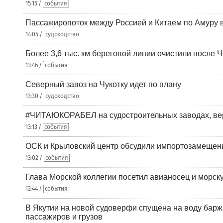
15:15 /
события
Пассажиропоток между Россией и Китаем по Амуру 
14:05 /
судоходство
Более 3,6 тыс. км береговой линии очистили после 
13:46 /
события
Северный завоз на Чукотку идет по плану
13:30 /
судоходство
#ЧИТАЮКОРАБЕЛ на судостроительных заводах, вер
13:13 /
события
ОСК и Крыловский центр обсудили импортозамещен
13:02 /
события
Глава Морской коллегии посетил авианосец и морс
12:44 /
события
В Якутии на новой судоверфи спущена на воду барж
пассажиров и грузов