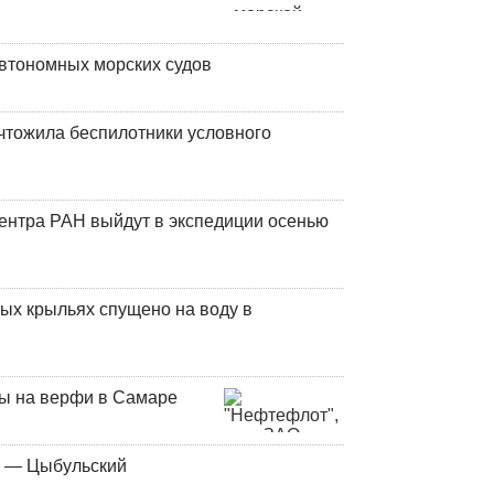
втономных морских судов
чтожила беспилотники условного
центра РАН выйдут в экспедиции осенью
ых крыльях спущено на воду в
ны на верфи в Самаре
у — Цыбульский