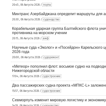
20:45 , 06 Августа 2026 /
порты
Минтранс Азербайджана определит маршруты для а
20:30 , 06 Августа 2026 /
судоходство
Корабельная ударная группа Балтийского флота уни
противника на морском учении
20:15 , 06 Августа 2026 /
вмф
Научные суда «Эколог» и «Посейдон» Карельского 
2026 года
20:00 , 06 Августа 2026 /
судоремонт
«Метеор» пополнил флот: восьмое судно на подводн
Нижегородской области
17:04 , 06 Августа 2026 /
судостроение
Два пассажирских судна проекта «МПКС-L» заложе
15:57 , 06 Августа 2026 /
судостроение
Севморпуть изменит мировую логистику и экономик
14:19 , 06 Августа 2026 /
судоходство