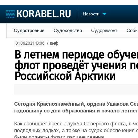
Новости
Судостроение
Судоходство
Судоремонт
События
Пре
Судостроение
Судоходство
Судоремонт
Собы
Судостроение
Торговая площадка
Конфере
01.06.2021 13:06
/
вмф
Пульс
Доска объявлений
Выставк
В летнем периоде обуч
Новости
Продажа флота
Личност
Компании
Оборудование
Словарь
флот проведёт учения п
Репутация
Изделия
Российской Арктики
Работа
Материалы
Крюинг
Услуги
Журнал
Реклама
Сегодня Краснознамённый, ордена Ушакова Се
годовщину со дня образования и начало летнег
Как сообщает пресс-служба Северного флота, в че
подводных лодках, а также на судах обеспечения
были подняты флаги расцвечивания.