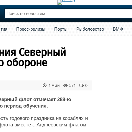
сс-релизы
Порты
Рыболовство
ВМФ
Образование
Яхт
тия
Пресс-релизы
Порты
Рыболовство
ВМФ
нции
Флот
и и семинары
Галерея флота
ения Северный
и
Форум
Отзывы
о обороне
Все службы
1 мин
571
0
верный флот отмечает 288-ю
о период обучения.
сть годового праздника на кораблях и
 флота вместе с Андреевским флагом