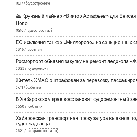
10:17 /
судостроение
🛳️ Круизный лайнер «Виктор Астафьев» для Енисея
Неве
10:10 /
судостроение
ЕС исключил танкер «Миллерово» из санкционных с
09:16 /
события
Росморпорт объявил закупку на ремонт ледокола «Ф
08:23 /
судоремонт
Житель ХМАО оштрафован за перевозку пассажиров 
07:41 /
события
В Хабаровском крае восстановят судоремонтный за
06:50 /
события
Хабаровская транспортная прокуратура выявила по
судовладельца
06:21 /
аварийность и чп