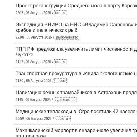
Проект реконструкции Среднего мола в порту Корса
22:15 , 06 Августа 2026 /
порты
Экспедиция ВНИРО на НИС «Владимир Сафонов» и
крабов и пелагических рыб
22:00 , 06 Августа 2026 /
рыболовство
ТПП РФ предложила увеличить лимит численности д
Чукотке
21:45 , 06 Августа 2026 /
порты
Транспортная прокуратура выявила экологические 
21:30 , 06 Августа 2026 /
порты
Навигацию речных трамвайчиков в Астрахани продл
21:15 , 06 Августа 2026 /
судоходство
Медицинские теплоходы в Югре посетили 42 населен
20:59 , 06 Августа 2026 /
события
Махачкалинский морпорт в январе-июле увеличил гр
полтора раза