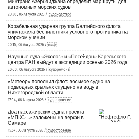
Минтранс Азербайджана определит маршруты для
автономных морских судов
20:30 , 06 Августа 2026 /
судоходство
Корабельная ударная группа Балтийского флота
уничтожила беспилотники условного противника на
морском учении
20:15 , 06 Августа 2026 /
вмф
Научные суда «Эколог» и «Посейдон» Карельского
центра РАН выйдут в экспедиции осенью 2026 года
20:00 , 06 Августа 2026 /
судоремонт
«Метеор» пополнил флот: восьмое судно на
подводных крыльях спущено на воду в
Нижегородской области
17:04 , 06 Августа 2026 /
судостроение
Два пассажирских судна проекта
«МПКС-L» заложены на верфи в
Самаре
15:57 , 06 Августа 2026 /
судостроение