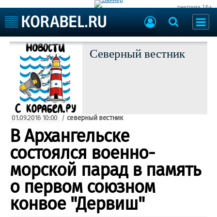
реклама 16+
Судостроение
Судоходство
Северный вестник
Судоремонт
События
Пресс-релизы
Порты
Рыболовство
ВМФ
Образование
Яхты и катера
01.09.2016 10:00
/
северный вестник
Еще
В Архангельске
Судостроение
Торговая площадка
состоялся военно-
Пульс
Доска объявлений
морской парад в память
Новости
Продажа флота
Компании
Оборудование
о первом союзном
Репутация
Изделия
конвое "Дервиш"
Работа
Материалы
Крюинг
Услуги