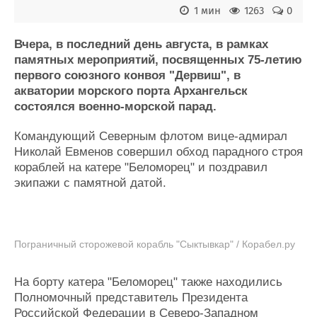
1 мин
1263
0
Журнал
Реклама
Вчера, в последний день августа, в рамках
памятных мероприятий, посвященных 75-летию
Конференции
Флот
первого союзного конвоя "Дервиш", в
Выставки и семинары
Галерея флота
акватории морского порта Архангельск
состоялся военно-морской парад.
Личности
Форум
Словарь
Отзывы
Командующий Северным флотом вице-адмирал
Все службы
Николай Евменов совершил обход парадного строя
кораблей на катере "Беломорец" и поздравил
экипажи с памятной датой.
Пограничный сторожевой корабль "Сыктывкар" / Корабел.ру
На борту катера "Беломорец" также находились
Полномочный представитель Президента
Российской Федерации в Северо-Западном