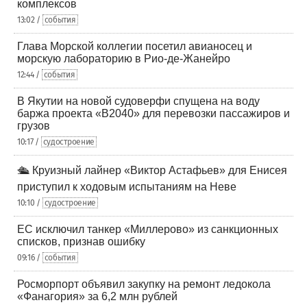
комплексов
13:02 /
события
Глава Морской коллегии посетил авианосец и
морскую лабораторию в Рио-де-Жанейро
12:44 /
события
В Якутии на новой судоверфи спущена на воду
баржа проекта «В2040» для перевозки пассажиров и
грузов
10:17 /
судостроение
🛳️ Круизный лайнер «Виктор Астафьев» для Енисея
приступил к ходовым испытаниям на Неве
10:10 /
судостроение
ЕС исключил танкер «Миллерово» из санкционных
списков, признав ошибку
09:16 /
события
Росморпорт объявил закупку на ремонт ледокола
«Фанагория» за 6,2 млн рублей