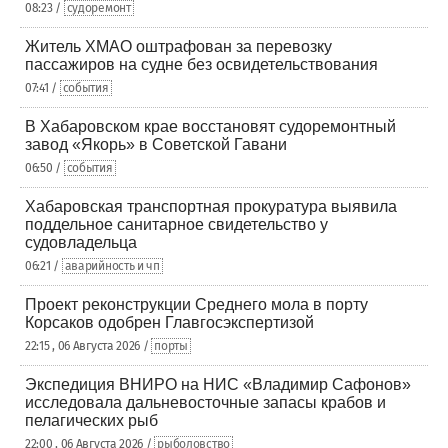
08:23 /
судоремонт
Житель ХМАО оштрафован за перевозку
пассажиров на судне без освидетельствования
07:41 /
события
В Хабаровском крае восстановят судоремонтный
завод «Якорь» в Советской Гавани
06:50 /
события
Хабаровская транспортная прокуратура выявила
поддельное санитарное свидетельство у
судовладельца
06:21 /
аварийность и чп
Проект реконструкции Среднего мола в порту
Корсаков одобрен Главгосэкспертизой
22:15 , 06 Августа 2026 /
порты
Экспедиция ВНИРО на НИС «Владимир Сафонов»
исследовала дальневосточные запасы крабов и
пелагических рыб
22:00 , 06 Августа 2026 /
рыболовство