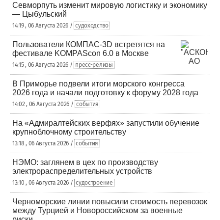
Севморпуть изменит мировую логистику и экономику
— Цыбульский
14:19 , 06 Августа 2026 /
судоходство
Пользователи КОМПАС-3D встретятся на
фестивале KOMPAScon 6.0 в Москве
14:15 , 06 Августа 2026 /
пресс-релизы
В Приморье подвели итоги морского конгресса
2026 года и начали подготовку к форуму 2028 года
14:02 , 06 Августа 2026 /
события
На «Адмиралтейских верфях» запустили обучение
крупноблочному строительству
13:18 , 06 Августа 2026 /
события
НЭМО: заглянем в цех по производству
электрораспределительных устройств
13:10 , 06 Августа 2026 /
судостроение
Черноморские линии повысили стоимость перевозок
между Турцией и Новороссийском за военные
риски