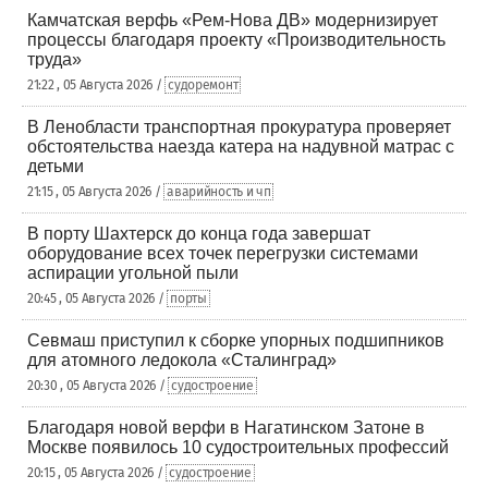
Камчатская верфь «Рем-Нова ДВ» модернизирует
процессы благодаря проекту «Производительность
труда»
21:22 , 05 Августа 2026 /
судоремонт
В Ленобласти транспортная прокуратура проверяет
обстоятельства наезда катера на надувной матрас с
детьми
21:15 , 05 Августа 2026 /
аварийность и чп
В порту Шахтерск до конца года завершат
оборудование всех точек перегрузки системами
аспирации угольной пыли
20:45 , 05 Августа 2026 /
порты
Севмаш приступил к сборке упорных подшипников
для атомного ледокола «Сталинград»
20:30 , 05 Августа 2026 /
судостроение
Благодаря новой верфи в Нагатинском Затоне в
Москве появилось 10 судостроительных профессий
20:15 , 05 Августа 2026 /
судостроение