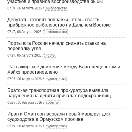
участков и правила воспроизводства рыбы
07:59 , 06 Августа 2026 /
рыболовство
Депутаты готовят поправки, чтобы спасти
прибрежное рыболовство на Дальнем Востоке
07:47 , 06 Августа 2026 /
рыболовство
Порты юга России начали снижать ставки на
перевалку угля
07:21 , 06 Августа 2026 /
порты
Пассажирское движение между Благовещенском и
Хэйхэ приостановлено
07:07 , 06 Августа 2026 /
судоходство
Братская транспортная прокуратура выявила
нарушения на девяти причалах водохранилищ
06:39 , 06 Августа 2026 /
события
Иран и Оман согласовали новый маршрут для
судоходства в Ормузском проливе
06:19 , 06 Августа 2026 /
судоходство