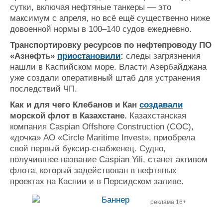
сутки, включая нефтяные танкеры — это
максимум с апреля, но всё ещё существенно ниже
довоенной нормы в 100–140 судов ежедневно.
Транспортировку ресурсов по нефтепроводу ПО
«Азнефть»
приостановили
:
следы загрязнения
нашли в Каспийском море. Власти Азербайджана
уже создали оперативный штаб для устранения
последствий ЧП.
Как и для чего Клебанов и Кан
создавали
морской флот в Казахстане.
Казахстанская
компания Caspian Offshore Construction (СОС),
«дочка» АО «Circle Maritime Invest», приобрела
свой первый буксир-снабженец. Судно,
получившее название Caspian Yili, станет активом
флота, который задействован в нефтяных
проектах на Каспии и в Персидском заливе.
реклама 16+