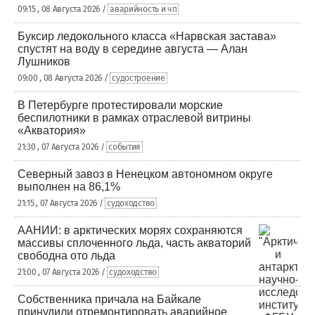
09:15 , 08 Августа 2026 /
аварийность и чп
Буксир ледокольного класса «Нарвская застава»
спустят на воду в середине августа — Алан
Лушников
09:00 , 08 Августа 2026 /
судостроение
В Петербурге протестировали морские
беспилотники в рамках отраслевой витрины
«Акватория»
21:30 , 07 Августа 2026 /
события
Северный завоз в Ненецком автономном округе
выполнен на 86,1%
21:15 , 07 Августа 2026 /
судоходство
ААНИИ: в арктических морях сохраняются
массивы сплоченного льда, часть акваторий
свободна ото льда
21:00 , 07 Августа 2026 /
судоходство
Собственника причала на Байкале
принудили отремонтировать аварийное