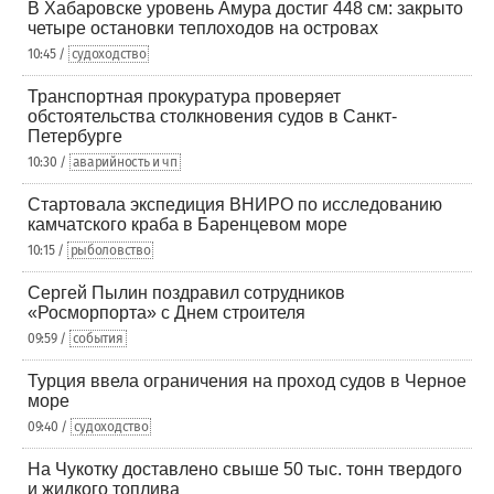
В Хабаровске уровень Амура достиг 448 см: закрыто
четыре остановки теплоходов на островах
10:45 /
судоходство
Транспортная прокуратура проверяет
обстоятельства столкновения судов в Санкт-
Петербурге
10:30 /
аварийность и чп
Стартовала экспедиция ВНИРО по исследованию
камчатского краба в Баренцевом море
10:15 /
рыболовство
Сергей Пылин поздравил сотрудников
«Росморпорта» с Днем строителя
09:59 /
события
Турция ввела ограничения на проход судов в Черное
море
09:40 /
судоходство
На Чукотку доставлено свыше 50 тыс. тонн твердого
и жидкого топлива