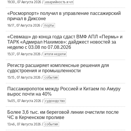
19:30 , 07 Августа 2026 /
аварийность и чп
«Росморпорт» получил в управление пассажирский
причал в Диксоне
16:17 , 07 Августа 2026 /
порты
«Севмаш» до конца года сдаст ВМФ АПЛ «Пермь» и
ТАРК «Адмирал Нахимов»: дайджест новостей за
неделю с 03.08 по 07.08.2026
15:37 , 07 Августа 2026 /
итоги недели
Регистр расширяет комплексные решения для
судостроения и промышленности
15:15 , 07 Августа 2026 /
события
Пассажиропоток между Россией и Китаем по Амуру
вырос почти на 40%
14:05 , 07 Августа 2026 /
судоходство
Более 3,6 тыс. км береговой линии очистили после
ЧС в Керченском проливе
13:46 , 07 Августа 2026 /
события