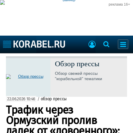
реклама 16+
Судостроение
Судоходство
Обзор прессы
Судоремонт
События
Обзор свежей прессы
Пресс-релизы
"корабельной" тематики
Порты
Рыболовство
ВМФ
Образование
22.06.2026 10:46
/
обзор прессы
Яхты и катера
Еще
Трафик через
Ормузский пролив
Судостроение
Торговая площадка
Пульс
Доска объявлений
далек от «довоенного»: