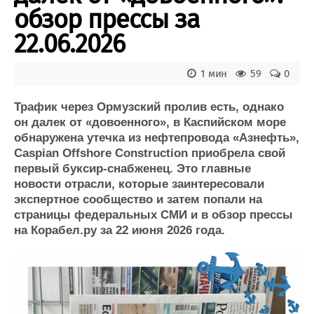
Новости
Продажа флота
обзор прессы за
Компании
Оборудование
Репутация
Изделия
22.06.2026
Работа
Материалы
Крюинг
Услуги
1 мин
59
0
Журнал
Реклама
Трафик через Ормузский пролив есть, однако
он далек от «довоенного», в Каспийском море
обнаружена утечка из нефтепровода «Азнефть»,
Конференции
Флот
Caspian Offshore Construction приобрела свой
Выставки и семинары
Галерея флота
первый буксир-снабженец. Это главные
Личности
Форум
новости отрасли, которые заинтересовали
Словарь
Отзывы
экспертное сообщество и затем попали на
Все службы
страницы федеральных СМИ и в обзор прессы
на Корабел.ру за 22 июня 2026 года.