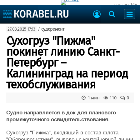
реклама 16+
Судостроение
27.03.2025 17:13
/
судоремонт
Судоходство
Судоремонт
Сухогруз "Пижма"
События
Пресс-релизы
покинет линию Санкт-
Порты
Рыболовство
Петербург –
ВМФ
Образование
Калининград на период
Яхты и катера
Еще
техобслуживания
Судостроение
Торговая площадка
1 мин
110
0
Пульс
Доска объявлений
Новости
Продажа флота
Судно направляется в док для планового
Компании
Оборудование
промежуточного освидетельствования.
Репутация
Изделия
Работа
Материалы
Сухогруз "Пижма", входящий в состав флота
Крюинг
Услуги
"Оборонлогистики", выведен с контейнерной линии