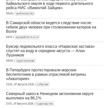
байкальского омуля в ходе первого длительного
рейса НИС «Викентий Зайцев»
09:30 /
рыболовство
В Самарской области ведется следствие после
гибели двух человек при столкновении катеров на
Волге
09:15 /
аварийность и чп
Буксир ледокольного класса «Нарвская застава»
спустят на воду в середине августа — Алан
Лушников
09:00 /
судостроение
В Петербурге протестировали морские
беспилотники в рамках отраслевой витрины
«Акватория»
21:30 , 07 Августа 2026 /
события
Северный завоз в Ненецком автономном округе
выполнен на 86,1%
21:15 , 07 Августа 2026 /
судоходство