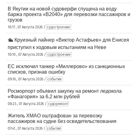
В Якутии на новой судоверфи спущена на воду
баржа проекта «В2040» для перевозки пассажиров и
грузов
10:17 , 07 Августа 2026 /
судостроение
🛳️ Круизный лайнер «Виктор Астафьев» для Енисея
приступил к ходовым испытаниям на Неве
10:10 , 07 Августа 2026 /
судостроение
ЕС исключил танкер «Миллерово» из санкционных
списков, признав ошибку
09:16 , 07 Августа 2026 /
события
Росморпорт объявил закупку на ремонт ледокола
«Фанагория» за 6,2 млн рублей
08:23 , 07 Августа 2026 /
судоремонт
Житель ХМАО оштрафован за перевозку
пассажиров на судне без освидетельствования
07:41 , 07 Августа 2026 /
события