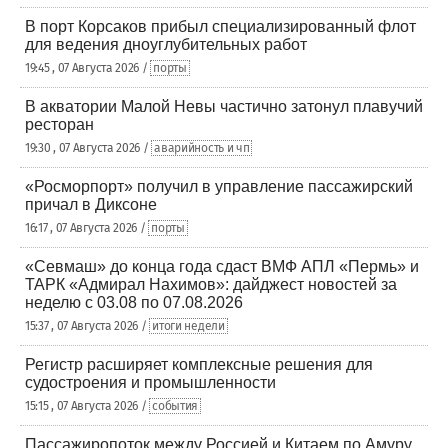
В порт Корсаков прибыл специализированный флот
для ведения дноуглубительных работ
19:45 , 07 Августа 2026 /
порты
В акватории Малой Невы частично затонул плавучий
ресторан
19:30 , 07 Августа 2026 /
аварийность и чп
«Росморпорт» получил в управление пассажирский
причал в Диксоне
16:17 , 07 Августа 2026 /
порты
«Севмаш» до конца года сдаст ВМФ АПЛ «Пермь» и
ТАРК «Адмирал Нахимов»: дайджест новостей за
неделю с 03.08 по 07.08.2026
15:37 , 07 Августа 2026 /
итоги недели
Регистр расширяет комплексные решения для
судостроения и промышленности
15:15 , 07 Августа 2026 /
события
Пассажиропоток между Россией и Китаем по Амуру