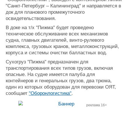
Журнал
"Санкт-Петербург – Калининград" и направляется в
Реклама
док для планового промежуточного
освидетельствования.
В доке на т/х "Пижма" будет проведено
Конференции
Флот
техническое обслуживание всех механизмов
Выставки и семинары
Галерея флота
судна, главных двигателей, винто-рулевого
Личности
Форум
комплекса, грузовых кранов, металлоконструкций,
Словарь
Отзывы
корпуса и системы очистки балластных вод.
Все службы
Сухогруз "Пижма" предназначен для
транспортирования всех типов грузов, включая
опасные. На судне имеется палуба для
контейнеров и генеральных грузов, два трюма,
один из которых оборудован для перевозки ОЯТ,
сообщает
"Оборонлогистика"
.
реклама 16+