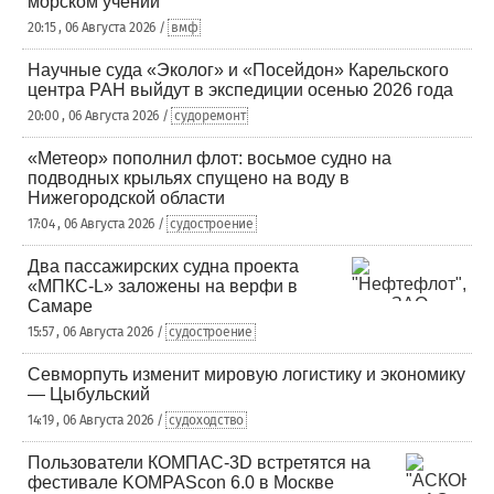
морском учении
20:15 , 06 Августа 2026 /
вмф
Научные суда «Эколог» и «Посейдон» Карельского
центра РАН выйдут в экспедиции осенью 2026 года
20:00 , 06 Августа 2026 /
судоремонт
«Метеор» пополнил флот: восьмое судно на
подводных крыльях спущено на воду в
Нижегородской области
17:04 , 06 Августа 2026 /
судостроение
Два пассажирских судна проекта
«МПКС-L» заложены на верфи в
Самаре
15:57 , 06 Августа 2026 /
судостроение
Севморпуть изменит мировую логистику и экономику
— Цыбульский
14:19 , 06 Августа 2026 /
судоходство
Пользователи КОМПАС-3D встретятся на
фестивале KOMPAScon 6.0 в Москве