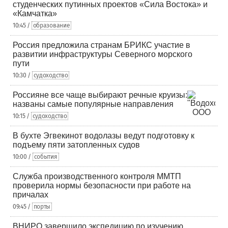
студенческих путинных проектов «Сила Востока» и
«Камчатка»
10:45 /
образование
Россия предложила странам БРИКС участие в
развитии инфраструктуры Северного морского
пути
10:30 /
судоходство
Россияне все чаще выбирают речные круизы:
названы самые популярные направления
10:15 /
судоходство
В бухте Эгвекинот водолазы ведут подготовку к
подъему пяти затопленных судов
10:00 /
события
Служба производственного контроля ММТП
проверила нормы безопасности при работе на
причалах
09:45 /
порты
ВНИРО завершило экспедицию по изучению