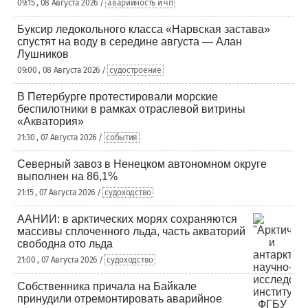
09:15 , 08 Августа 2026 /
аварийность и чп
Буксир ледокольного класса «Нарвская застава»
спустят на воду в середине августа — Алан
Лушников
09:00 , 08 Августа 2026 /
судостроение
В Петербурге протестировали морские
беспилотники в рамках отраслевой витрины
«Акватория»
21:30 , 07 Августа 2026 /
события
Северный завоз в Ненецком автономном округе
выполнен на 86,1%
21:15 , 07 Августа 2026 /
судоходство
ААНИИ: в арктических морях сохраняются
массивы сплоченного льда, часть акваторий
свободна ото льда
21:00 , 07 Августа 2026 /
судоходство
Собственника причала на Байкале
принудили отремонтировать аварийное