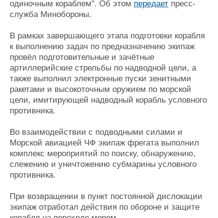
одиночным кораблем". Об этом
передает
пресс-
Журнал
служба Минобороны.
Реклама
В рамках завершающего этапа подготовки корабля
к выполнению задач по предназначению экипаж
Конференции
Флот
провёл подготовительные и зачётные
Выставки и семинары
Галерея флота
артиллерийские стрельбы по надводной цели, а
Личности
Форум
также выполнил электронные пуски зенитными
Словарь
Отзывы
ракетами и высокоточным оружием по морской
Все службы
цели, имитирующей надводный корабль условного
противника.
Во взаимодействии с подводными силами и
Морской авиацией ЧФ экипаж фрегата выполнил
комплекс мероприятий по поиску, обнаружению,
слежению и уничтожению субмарины условного
противника.
При возвращении в пункт постоянной дислокации
экипаж отработал действия по обороне и защите
корабля на переходе морем.