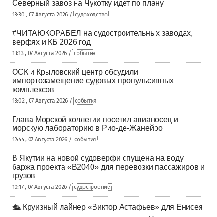
Северный завоз на Чукотку идет по плану
13:30 , 07 Августа 2026 /
судоходство
#ЧИТАЮКОРАБЕЛ на судостроительных заводах,
верфях и КБ 2026 год
13:13 , 07 Августа 2026 /
события
ОСК и Крыловский центр обсудили
импортозамещение судовых пропульсивных
комплексов
13:02 , 07 Августа 2026 /
события
Глава Морской коллегии посетил авианосец и
морскую лабораторию в Рио-де-Жанейро
12:44 , 07 Августа 2026 /
события
В Якутии на новой судоверфи спущена на воду
баржа проекта «В2040» для перевозки пассажиров и
грузов
10:17 , 07 Августа 2026 /
судостроение
🛳️ Круизный лайнер «Виктор Астафьев» для Енисея