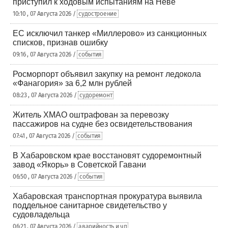
приступил к ходовым испытаниям на Неве
10:10 , 07 Августа 2026 /
судостроение
ЕС исключил танкер «Миллерово» из санкционных
списков, признав ошибку
09:16 , 07 Августа 2026 /
события
Росморпорт объявил закупку на ремонт ледокола
«Фанагория» за 6,2 млн рублей
08:23 , 07 Августа 2026 /
судоремонт
Житель ХМАО оштрафован за перевозку
пассажиров на судне без освидетельствования
07:41 , 07 Августа 2026 /
события
В Хабаровском крае восстановят судоремонтный
завод «Якорь» в Советской Гавани
06:50 , 07 Августа 2026 /
события
Хабаровская транспортная прокуратура выявила
поддельное санитарное свидетельство у
судовладельца
06:21 , 07 Августа 2026 /
аварийность и чп