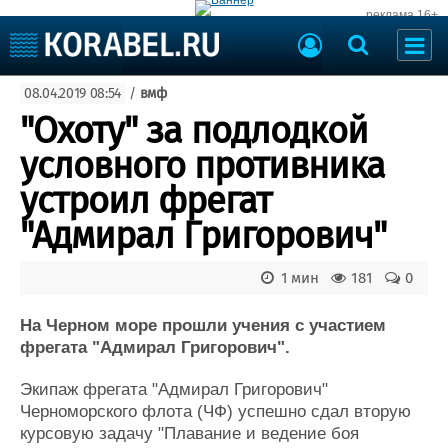
реклама 16+
Судостроение
08.04.2019 08:54
/
вмф
Судоходство
Судоремонт
"Охоту" за подлодкой
События
Пресс-релизы
условного противника
Порты
Рыболовство
устроил фрегат
ВМФ
Образование
"Адмирал Григорович"
Яхты и катера
Еще
1 мин
181
0
Судостроение
Торговая площадка
Пульс
Доска объявлений
На Черном море прошли учения с участием
Новости
Продажа флота
фрегата "Адмирал Григорович".
Компании
Оборудование
Экипаж фрегата "Адмирал Григорович"
Репутация
Изделия
Черноморского флота (ЧФ) успешно сдал вторую
Работа
Материалы
курсовую задачу "Плавание и ведение боя
Крюинг
Услуги