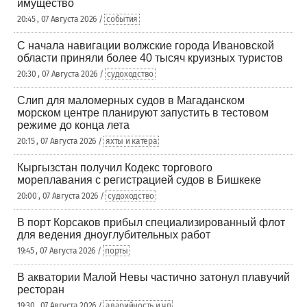
имущество
20:45 , 07 Августа 2026 /
события
С начала навигации волжские города Ивановской
области приняли более 40 тысяч круизных туристов
20:30 , 07 Августа 2026 /
судоходство
Слип для маломерных судов в Магаданском
морском центре планируют запустить в тестовом
режиме до конца лета
20:15 , 07 Августа 2026 /
яхты и катера
Кыргызстан получил Кодекс торгового
мореплавания с регистрацией судов в Бишкеке
20:00 , 07 Августа 2026 /
судоходство
В порт Корсаков прибыл специализированный флот
для ведения дноуглубительных работ
19:45 , 07 Августа 2026 /
порты
В акватории Малой Невы частично затонул плавучий
ресторан
19:30 , 07 Августа 2026 /
аварийность и чп