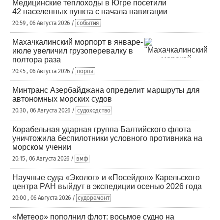
Медицинские теплоходы в Югре посетили
42 населенных пункта с начала навигации
20:59 , 06 Августа 2026 /
события
Махачкалинский морпорт в январе-
июле увеличил грузоперевалку в
полтора раза
20:45 , 06 Августа 2026 /
порты
Минтранс Азербайджана определит маршруты для
автономных морских судов
20:30 , 06 Августа 2026 /
судоходство
Корабельная ударная группа Балтийского флота
уничтожила беспилотники условного противника на
морском учении
20:15 , 06 Августа 2026 /
вмф
Научные суда «Эколог» и «Посейдон» Карельского
центра РАН выйдут в экспедиции осенью 2026 года
20:00 , 06 Августа 2026 /
судоремонт
«Метеор» пополнил флот: восьмое судно на