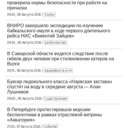
проверила нормы безопасности при работе на
причалах
09:45 , 08 Августа 2026 /
порты
ВНИРО завершило экспедицию по изучению
байкальского омуля в ходе первого длительного
рейса НИС «Викентий Зайцев»
09:30 , 08 Августа 2026 /
рыболовство
В Самарской области ведется следствие после
гибели двух человек при столкновении катеров на
Волге
09:15 , 08 Августа 2026 /
аварийность и чп
Буксир ледокольного класса «Нарвская застава»
спустят на воду в середине августа — Алан
Лушников
09:00 , 08 Августа 2026 /
судостроение
В Петербурге протестировали морские
беспилотники в рамках отраслевой витрины
«Акватория»
21:30 , 07 Августа 2026 /
события