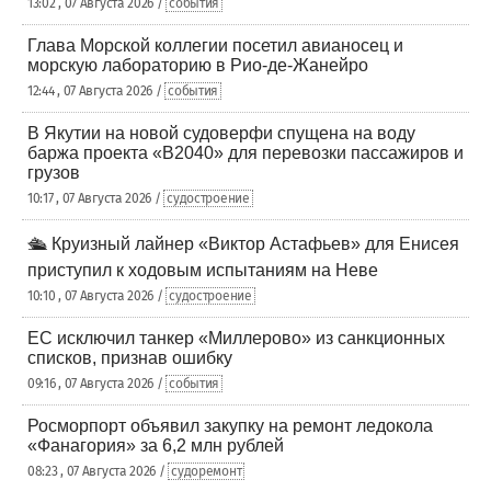
13:02 , 07 Августа 2026 /
события
Глава Морской коллегии посетил авианосец и
морскую лабораторию в Рио-де-Жанейро
12:44 , 07 Августа 2026 /
события
В Якутии на новой судоверфи спущена на воду
баржа проекта «В2040» для перевозки пассажиров и
грузов
10:17 , 07 Августа 2026 /
судостроение
🛳️ Круизный лайнер «Виктор Астафьев» для Енисея
приступил к ходовым испытаниям на Неве
10:10 , 07 Августа 2026 /
судостроение
ЕС исключил танкер «Миллерово» из санкционных
списков, признав ошибку
09:16 , 07 Августа 2026 /
события
Росморпорт объявил закупку на ремонт ледокола
«Фанагория» за 6,2 млн рублей
08:23 , 07 Августа 2026 /
судоремонт