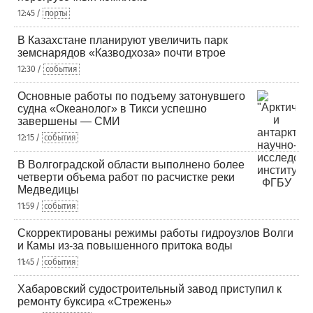
12:45 /
порты
В Казахстане планируют увеличить парк
земснарядов «Казводхоза» почти втрое
12:30 /
события
Основные работы по подъему затонувшего
судна «Океанолог» в Тикси успешно
завершены — СМИ
12:15 /
события
В Волгоградской области выполнено более
четверти объема работ по расчистке реки
Медведицы
11:59 /
события
Скорректированы режимы работы гидроузлов Волги
и Камы из-за повышенного притока воды
11:45 /
события
Хабаровский судостроительный завод приступил к
ремонту буксира «Стрежень»