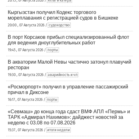
20:15 , 07 Августа 2026 /
яхты и катера
Кыргызстан получил Кодекс торгового
мореплавания с регистрацией судов в Бишкеке
20:00 , 07 Августа 2026 /
судоходство
В порт Корсаков прибыл специализированный флот
для ведения дноуглубительных работ
19:45 , 07 Августа 2026 /
порты
В акватории Малой Невы частично затонул плавучий
ресторан
19:30 , 07 Августа 2026 /
аварийность и чп
«Росморпорт» получил в управление пассажирский
причал в Диксоне
16:17 , 07 Августа 2026 /
порты
«Севмаш» до конца года сдаст ВМФ АПЛ «Пермь» и
ТАРК «Адмирал Нахимов»: дайджест новостей за
неделю с 03.08 по 07.08.2026
15:37 , 07 Августа 2026 /
итоги недели