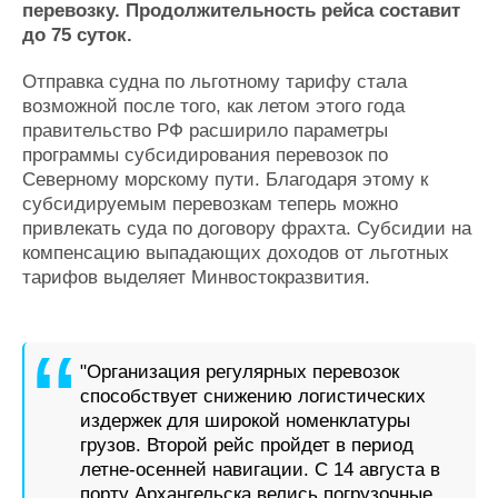
перевозку. Продолжительность рейса составит
Журнал
до 75 суток.
Реклама
Отправка судна по льготному тарифу стала
возможной после того, как летом этого года
Конференции
Флот
правительство РФ расширило параметры
Выставки и семинары
Галерея флота
программы субсидирования перевозок по
Личности
Форум
Северному морскому пути. Благодаря этому к
Словарь
Отзывы
субсидируемым перевозкам теперь можно
Все службы
привлекать суда по договору фрахта. Субсидии на
компенсацию выпадающих доходов от льготных
тарифов выделяет Минвостокразвития.
"Организация регулярных перевозок
способствует снижению логистических
издержек для широкой номенклатуры
грузов. Второй рейс пройдет в период
летне-осенней навигации. С 14 августа в
порту Архангельска велись погрузочные