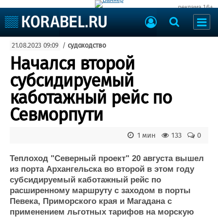
реклама 16+
Судостроение
21.08.2023 09:09
/
судоходство
Судоходство
Судоремонт
Начался второй
События
Пресс-релизы
субсидируемый
Порты
Рыболовство
каботажный рейс по
ВМФ
Образование
Севморпути
Яхты и катера
Еще
1 мин
133
0
Судостроение
Торговая площадка
Пульс
Доска объявлений
Теплоход "Северный проект" 20 августа вышел
Новости
Продажа флота
из порта Архангельска во второй в этом году
субсидируемый каботажный рейс по
Компании
Оборудование
расширенному маршруту с заходом в порты
Репутация
Изделия
Певека, Приморского края и Магадана с
Работа
Материалы
применением льготных тарифов на морскую
Крюинг
Услуги