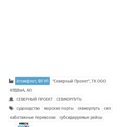
Атомфлот, ФГУП
"Северный Проект", ТК ООО
КРДВиА, АО
СЕВЕРНЫЙ ПРОЕКТ
СЕВМОРПУТЬ
судоходство
морские порты
севморпуть
смп
каботажные перевозки
субсидируемые рейсы