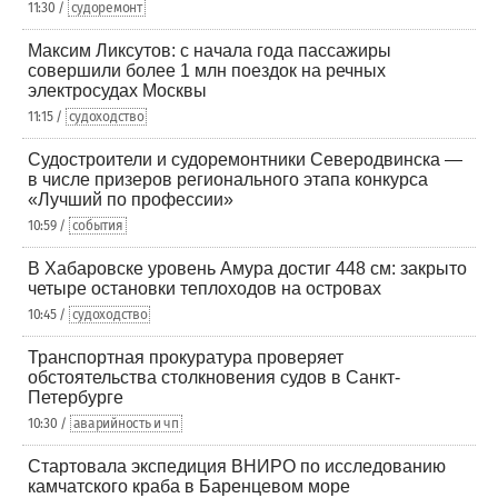
11:30 /
судоремонт
Максим Ликсутов: с начала года пассажиры
совершили более 1 млн поездок на речных
электросудах Москвы
11:15 /
судоходство
Судостроители и судоремонтники Северодвинска —
в числе призеров регионального этапа конкурса
«Лучший по профессии»
10:59 /
события
В Хабаровске уровень Амура достиг 448 см: закрыто
четыре остановки теплоходов на островах
10:45 /
судоходство
Транспортная прокуратура проверяет
обстоятельства столкновения судов в Санкт-
Петербурге
10:30 /
аварийность и чп
Стартовала экспедиция ВНИРО по исследованию
камчатского краба в Баренцевом море