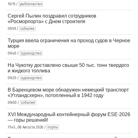
10:15 /
рыболовство
Сергей Пылин поздравил сотрудников
«Росморпорта» с Днем строителя
09:59 /
события
Турция ввела ограничения на проход судов в Черное
море
09:40 /
судоходство
На Чукотку доставлено свыше 50 тыс. тонн твердого
и жидкого топлива
09:20 /
судоходство
В Баренцевом море обнаружен немецкий транспорт
«Утландсхерн», потопленный в 1942 году
09:00 /
события
XVI Международный контейнерный форум ESE-2026
— горы решений!
17:43 , 08 Августа 2026 /
порты