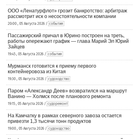
ООО «Ленатурфлот» грозит банкротство: арбитраж
рассмотрит иск о несостоятельности компании
20:00 , 05 Августа 2026 /
события
Пассажирский причал в Юрино построен на треть,
работы опережают график — глава Марий Эл Юрий
Зайцев
19:45 , 05 Августа 2026 /
события
Мурманск готовится к приему первого
контейнеровоза из Китая
19:30 , 05 Августа 2026 /
судоходство
Паром «Александр Деев» возвратился на маршрут
Ванино — Холмск после планового ремонта
19:15 , 05 Августа 2026 /
судоремонт
На Камчатку в рамках северного завоза остается
привезти 1,3 тысячи тонн продуктов
19:00 , 05 Августа 2026 /
судоходство