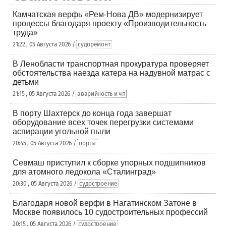
Камчатская верфь «Рем-Нова ДВ» модернизирует
процессы благодаря проекту «Производительность
труда»
21:22 , 05 Августа 2026 /
судоремонт
В Ленобласти транспортная прокуратура проверяет
обстоятельства наезда катера на надувной матрас с
детьми
21:15 , 05 Августа 2026 /
аварийность и чп
В порту Шахтерск до конца года завершат
оборудование всех точек перегрузки системами
аспирации угольной пыли
20:45 , 05 Августа 2026 /
порты
Севмаш приступил к сборке упорных подшипников
для атомного ледокола «Сталинград»
20:30 , 05 Августа 2026 /
судостроение
Благодаря новой верфи в Нагатинском Затоне в
Москве появилось 10 судостроительных профессий
20:15 , 05 Августа 2026 /
судостроение