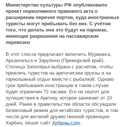
Министерство культуры РФ опубликовало
Журнал
проект нормативного правового акта о
Реклама
расширении перечня портов, куда иностранные
туристы могут прибывать без виз. С учётом
Конференции
Флот
того, что делать они это будут на паромах,
имеющих разрешения на пассажирские
Выставки и семинары
Галерея флота
перевозки
Личности
Форум
Словарь
Отзывы
В этот список предлагают включить Мурманск,
Все службы
Архангельск и Зарубино (Приморский край).
Столица Заполярья выбрана с расчетом, чтобы
привлечь туристов на арктические круизы и на
горнолыжный отдых вместе с рыбалкой. Однако
срок пребывания иностранцев в таком случае
будет ограничен 72 часами. Его не хватит для
путешествия в Арктику, которое занимает от 10
дней. Ранее в правительстве области обсуждали
безвизовый режим для китайских туристов, в том
числе для жителей дружественной провинции
Харбин, пишет сайт
Хибины.com
.