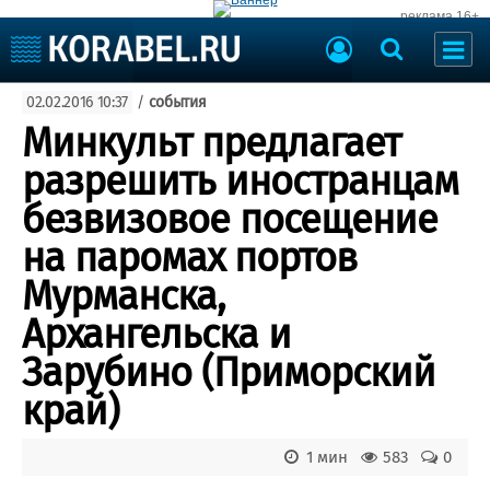
реклама 16+
Судостроение
02.02.2016 10:37
/
события
Судоходство
Судоремонт
Минкульт предлагает
События
Пресс-релизы
разрешить иностранцам
Порты
Рыболовство
безвизовое посещение
ВМФ
Образование
на паромах портов
Яхты и катера
Еще
Мурманска,
Архангельска и
Судостроение
Торговая площадка
Пульс
Доска объявлений
Зарубино (Приморский
Новости
Продажа флота
край)
Компании
Оборудование
Репутация
Изделия
Работа
Материалы
1 мин
583
0
Крюинг
Услуги