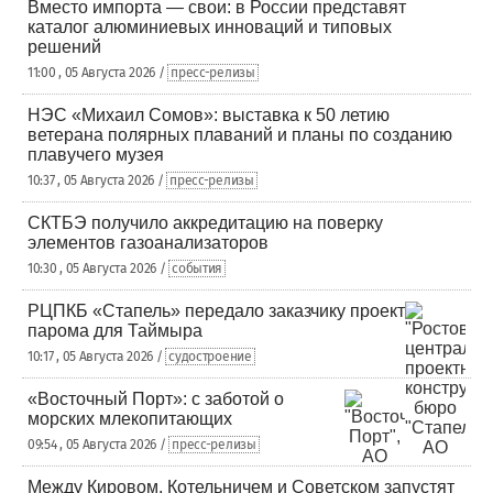
Вместо импорта — свои: в России представят
каталог алюминиевых инноваций и типовых
решений
11:00 , 05 Августа 2026 /
пресс-релизы
НЭС «Михаил Сомов»: выставка к 50 летию
ветерана полярных плаваний и планы по созданию
плавучего музея
10:37 , 05 Августа 2026 /
пресс-релизы
СКТБЭ получило аккредитацию на поверку
элементов газоанализаторов
10:30 , 05 Августа 2026 /
события
РЦПКБ «Стапель» передало заказчику проект
парома для Таймыра
10:17 , 05 Августа 2026 /
судостроение
«Восточный Порт»: с заботой о
морских млекопитающих
09:54 , 05 Августа 2026 /
пресс-релизы
Между Кировом, Котельничем и Советском запустят