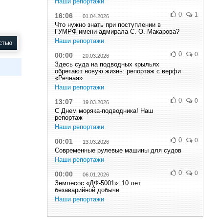
Наши репортажи
0
1
16:06
01.04.2026
Что нужно знать при поступлении в
ГУМРФ имени адмирала С. О. Макарова?
Наши репортажи
стью
0
0
00:00
20.03.2026
Здесь суда на подводных крыльях
обретают новую жизнь: репортаж с верфи
«Речная»
Наши репортажи
0
0
13:07
19.03.2026
С Днем моряка-подводника! Наш
репортаж
Наши репортажи
0
0
00:01
13.03.2026
Современные рулевые машины для судов
Наши репортажи
0
0
00:00
06.01.2026
Землесос «ДФ-5001»: 10 лет
безаварийной добычи
Наши репортажи