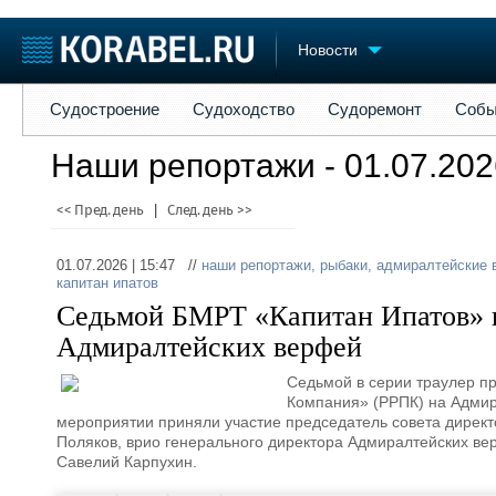
Новости
Судостроение
Судоходство
Судоремонт
События
Пре
Судостроение
Судоходство
Судоремонт
Собы
Судостроение
Торговая площадка
Конфере
Наши репортажи - 01.07.202
Пульс
Доска объявлений
Выставк
Новости
Продажа флота
Личност
<< Пред. день
|
След. день >>
Компании
Оборудование
Словарь
Репутация
Изделия
01.07.2026 | 15:47 //
наши репортажи
,
рыбаки
,
адмиралтейские 
Работа
Материалы
капитан ипатов
Крюинг
Услуги
Седьмой БМРТ «Капитан Ипатов» в
Журнал
Адмиралтейских верфей
Реклама
Седьмой в серии траулер 
Компания» (РРПК) на Адмир
мероприятии приняли участие председатель совета директ
Поляков, врио генерального директора Адмиралтейских ве
Савелий Карпухин.