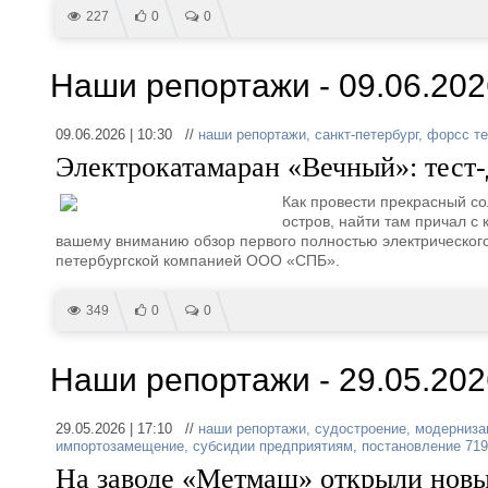
227
0
0
Наши репортажи - 09.06.202
09.06.2026 | 10:30 //
наши репортажи
,
санкт-петербург
,
форсс те
Электрокатамаран «Вечный»: тест-
Как провести прекрасный со
остров, найти там причал с
вашему вниманию обзор первого полностью электрического
петербургской компанией ООО «СПБ».
349
0
0
Наши репортажи - 29.05.202
29.05.2026 | 17:10 //
наши репортажи
,
судостроение
,
модерниза
импортозамещение
,
субсидии предприятиям
,
постановление 719
На заводе «Метмаш» открыли новы