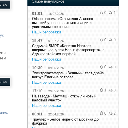
Самое популярное
стью
0
1
01:01
16.07.2026
Обзор парома «Станислав Агапов»:
высокий уровень автоматизации и
уникальные решения
Наши репортажи
ус
0
0
15:47
01.07.2026
Седьмой БМРТ «Капитан Ипатов»
впервые коснулся Невы: фоторепортаж с
гин
Адмиралтейских верфей
ляем
Наши репортажи
0
0
10:30
09.06.2026
Электрокатамаран «Вечный»: тест-драйв
вокруг Елагина острова
стью
Наши репортажи
1
0
17:10
29.05.2026
На заводе «Метмаш» открыли новый
валовый участок
Наши репортажи
ение
,
0
2
00:01
22.04.2026
Траулер «Белое море»: от мостика до
фабрики