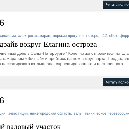
Читать полно
6
хнологии
,
электрокатамаран
,
морские прогулки
,
тютерс
,
ft12
,
eft07
,
форр
драйв вокруг Елагина острова
лнечный день в Санкт-Петербурге? Конечно же отправиться на Ела
 катамараном «Вечный» и пройтись на нем вокруг парка. Представ
 пассажирского катамарана, спроектированного и построенного
Читать полно
6
ция
,
инвестиции
,
нижегородская область
,
валы
,
техническое перевооруж
й валовый участок