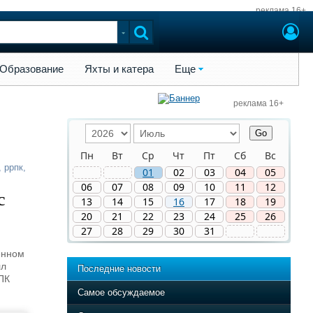
реклама 16+
ы и катера
Еще
Образование
Яхты и катера
Еще
реклама 16+
Пн
Вт
Ср
Чт
Пт
Сб
Вс
,
ррпк
,
01
02
03
04
05
06
07
08
09
10
11
12
с
13
14
15
16
17
18
19
20
21
22
23
24
25
26
27
28
29
30
31
енном
лл
Последние новости
ПК
Самое обсуждаемое