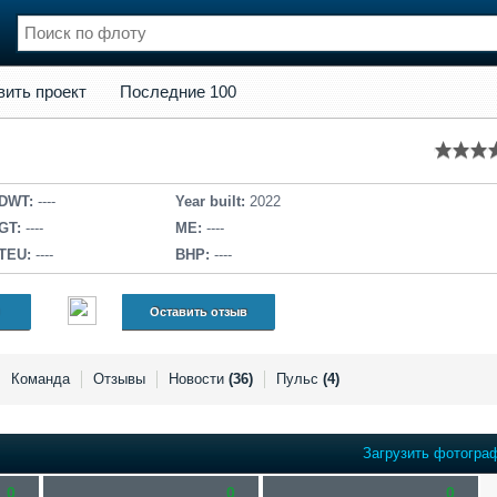
кт
Последние 100
вить проект
Последние 100
нции
Флот
и и семинары
Галерея флота
и
Форум
Отзывы
DWT:
----
Year built:
2022
Все службы
GT:
----
ME:
----
TEU:
----
BHP:
----
Оставить отзыв
Команда
Отзывы
Новости
(36)
Пульс
(4)
Загрузить фотогра
0
0
0