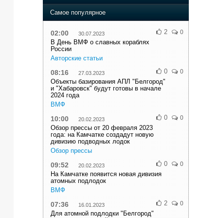
Самое популярное
2
0
02:00
30.07.2023
В День ВМФ о славных кораблях
России
Авторские статьи
0
0
08:16
27.03.2023
Объекты базирования АПЛ "Белгород"
и "Хабаровск" будут готовы в начале
2024 года
ВМФ
0
0
10:00
20.02.2023
Обзор прессы от 20 февраля 2023
года: на Камчатке создадут новую
дивизию подводных лодок
Обзор прессы
0
0
09:52
20.02.2023
На Камчатке появится новая дивизия
атомных подлодок
ВМФ
2
0
07:36
16.01.2023
Для атомной подлодки "Белгород"