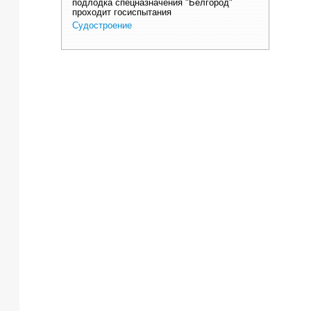
подлодка спецназначения "Белгород"
проходит госиспытания
Судостроение