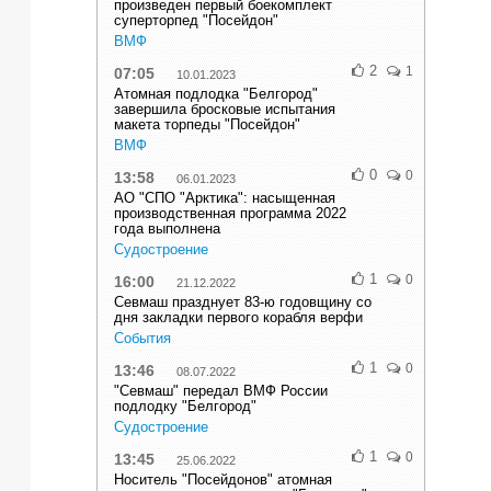
произведен первый боекомплект
суперторпед "Посейдон"
ВМФ
2
1
07:05
10.01.2023
Атомная подлодка "Белгород"
завершила бросковые испытания
макета торпеды "Посейдон"
ВМФ
0
0
13:58
06.01.2023
АО "СПО "Арктика": насыщенная
производственная программа 2022
года выполнена
Судостроение
1
0
16:00
21.12.2022
Севмаш празднует 83-ю годовщину со
дня закладки первого корабля верфи
События
1
0
13:46
08.07.2022
"Севмаш" передал ВМФ России
подлодку "Белгород"
Судостроение
1
0
13:45
25.06.2022
Носитель "Посейдонов" атомная