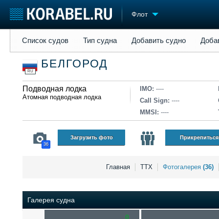
Флот
Список судов
Тип судна
Добавить судно
Добавить прое
Список судов
Тип судна
Добавить судно
Доба
Судостроение
Торговая площадка
Конфере
БЕЛГОРОД
Пульс
Доска объявлений
Выставк
RU
Новости
Продажа флота
Личност
Компании
Подводная лодка
Оборудование
Словарь
IMO:
----
Атомная подводная лодка
Репутация
Изделия
Call Sign:
----
Работа
Материалы
MMSI:
----
Крюинг
Услуги
Журнал
Загрузить фото
Прикрепиться
36
Реклама
Главная
ТТХ
Фотогалерея
(36)
Галерея судна
0