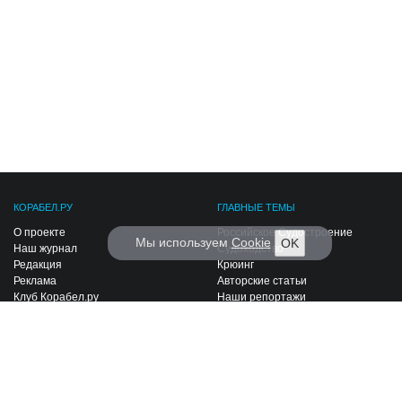
КОРАБЕЛ.РУ
ГЛАВНЫЕ ТЕМЫ
О проекте
Российское Судостроение
Мы используем
Cookie
OK
Наш журнал
Судоходство
Редакция
Крюинг
Реклама
Авторские статьи
Клуб Корабел.ру
Наши репортажи
Пользовательское соглашение
Архив новостей
Политика конфиденциальности
Информация для правообладателей
Карта сайта
F.A.Q.