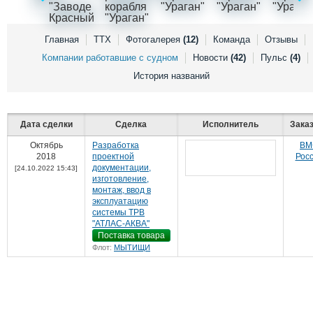
Выставки и семинары
Галерея флота
Личности
Форум
Словарь
Отзывы
Главная
ТТХ
Фотогалерея
(12)
Команда
Отзывы
Все службы
Компании работавшие с судном
Новости
(42)
Пульс
(4)
История названий
Дата сделки
Сделка
Исполнитель
Зака
Октябрь
Разработка
ВМ
2018
проектной
Рос
документации,
[24.10.2022 15:43]
изготовление,
монтаж, ввод в
эксплуатацию
системы ТРВ
"АТЛАС-АКВА"
Поставка товара
Флот:
МЫТИЩИ