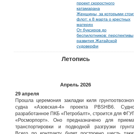
проект скоростного
катамарана
Женщины, за которыми стои
флот: к 8 марта о крестных
матерях
От буксиров до
беспилотников: перспективы
развития Жатайской
судоверфи
Летопись
Апрель 2026
29 апреля
Прошла церемония закладки киля грунтоотвозног
судна «Азовская-4» проекта PBSHB6. Судно
разработанное ПКБ «Петробалт», строится для ФГУ
«Росморпорт». Оно предназначено для приема
транспортировки и подводной разгрузки грунта
Всего по контракту будет построено шесть таки