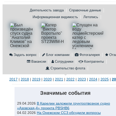
Конференции
Флот
Деятельность завода
Справочные данные
Выставки и семинары
Галерея флота
Информационная видимость
Летопись
Личности
Форум
Словарь
Отзывы
Все службы
Задать вопрос
Блог компании
Фотогалерея
Отз
Вакансии
Сотрудники
Контрагенты
Строительство флота
2017
|
2018
|
2019
|
2020
|
2021
|
2022
|
2023
|
2024
|
2025
|
20
Значимые события
29.04.2026
В Карелии заложили грунтоотвозное судно
«Азовская-4» проекта PBSHB6
04.02.2026
На Онежском ССЗ обсудили вопросы