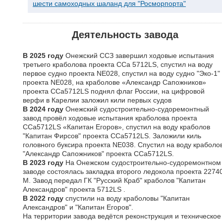
шести самоходных шаланд для "Росморпорта"
Деятельность завода
В 2025 году
Онежский ССЗ завершил ходовые испытания
третьего краболова проекта CCa 5712LS, спустил на воду
первое судно проекта NE028, спустил на воду судно "Эко-1"
проекта NE028, на краболове «Александр Сапожников»
проекта CCa5712LS поднял флаг России, на цифровой
верфи в Карелии заложил кили первых судов
В 2024 году
Онежский судостроительно-судоремонтный
завод провёл ходовые испытания краболова проекта
ССa5712LS «Капитан Егоров», спустил на воду краболов
"Капитан Фирсов" проекта CCa5712LS. Заложили киль
головного буксира проекта NE038. Спустил на воду краболо
"Александр Сапожников" проекта CCa5712LS.
В 2023 году
На Онежском судостроительно-судоремонтном
заводе состоялась закладка второго ледокола проекта 2274
М. Завод передал ГК "Русский Краб" краболов "Капитан
Александров" проекта 5712LS .
В
2022 году
спустили на воду краболовы "
Капитан
Александров" и "Капитан Егоров".
На территории завода ведётся реконструкция и техническое