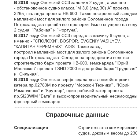
В 2018 году
Онежский ССЗ заложил 2 судня, а именно
- обстановочное судно класса "М 3,0 (лед 30) А" проекта
3265, шаланда проекта НВ 600. Также построенный заводо
наплавной мост
для жилого района Соломенное города
Петрозаводска прошёл все проверки. Было спущено на вод
2 судна: "Рабочая" и "Фортуна".
В 2017 году
Онежский ССЗ передал заказчику 6 судов, а
именно - "СПОЛОХИ", BOSPOR, EVGENIY VASILYEV,
"КАПИТАН ЧЕРЕМНЫХ", ADIS. Также завод
построил наплавной мост
для жилого района Соломенное
города Петрозаводска. Сегодня на предприятии ведется
строительство барж проекта HB-600, земснаряда "Юрий
Маслюков" проекта TSHD 2000 и достройка барж "Трудовая"
и "Сильная".
В 2016 году
Онежская верфь сдала два лоцмейстерских
катера пр.02780М по проекту “Морской Техники” , “Юрий
Романченко” и “Крутояр”, один рабочий катер проекта
пр.SI23WIM “Бата” и высокопроизводительный несамоходн
фрезерный земснаряд.
Справочные данные
Специализация
Строительство коммерчески
судов, доковым весом до 23