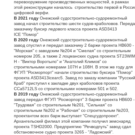
перевооружение производственных мощностей, в рамках
этой реконструкции началось строительство первой в Росси
цифровой верфи.
В 2021 году
Онежский судостроительно-судоремонтный
завод начал строительство шести судов-краболовов. Перед
заказчику буксир ледового класса проекта ASD3413
ICE "Помор"
В 2020 году
Онежский судостроительно-судоремонтный
завод спустил и передал заказчику 2 баржи проекта HB600 -
"Морская" с заводским №204 и "Смелая" со строительным
номером 205, а также 2 лоцманских судна проекта ST23WIM
H - "Виктор Воротыло" и "Анатолий Климов" со
строительными номерами 107H и 108H. В этом же году для
ФГУП "Росморпорт" начали строительство буксира "Помор"
проекта ASD3413icearc5. Завод по заказу компании "Русски
Краб" приступил к закладке двух краболовов проекта
CCa5712LS со строительными номерами 501 и 502.
В 2019 году
Онежский судостроительно-судоремонтный
завод передал ФГУП "Росморпорт" 3 баржи проекта HB600 -
"Трудовая" со строительным №201, "Сильная" со
строительным №202 и "Рабочая" со строительным №203,
проектантом всех барж выступает "Спецсудопроект".
Архангельский филиал этой компании получил земснаряд
проекта TSHD2000. Предприятию "Речводпуть" завод сдал
обстановочное судно проекта 3265 - "Ладожский".