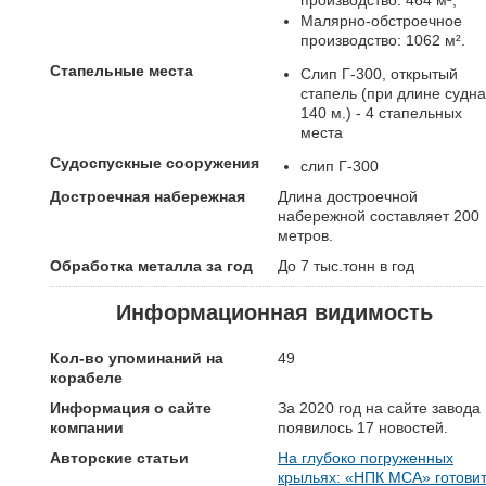
производство: 464 м²,
Малярно-обстроечное
производство: 1062 м².
Стапельные места
Слип Г-300, открытый
стапель (при длине судна
140 м.) - 4 стапельных
места
Судоспускные сооружения
слип Г-300
Достроечная набережная
Длина достроечной
набережной составляет 200
метров.
Обработка металла за год
До 7 тыс.тонн в год
Информационная видимость
Кол-во упоминаний на
49
корабеле
Информация о сайте
За 2020 год на сайте завода
компании
появилось 17 новостей.
Авторские статьи
На глубоко погруженных
крыльях: «НПК МСА» готови