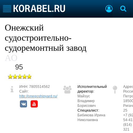
Судостроение
Предприятия
Онежский
Пульс отрасли
Летопись
судостроительно-
Рейтинг
судоремонтный завод
О рейтинге
АО
95
Судостроение
Торговая площадка
Пульс
Доска объявлений
Новости
Продажа флота
ИНН: 7805514562
Исполнительный
Адрес
Компании
Оборудование
Сайт:
директор:
Росси
Репутация
Изделия
http://onegoshipyard.ru/
Майзус
Петр
Владимир
18500
Работа
Материалы
Борисович
Ригач
Крюинг
Услуги
Специалист:
25
Бибикова Ирина
+7 (9
Журнал
Николаевна
54-41
Реклама
(814)
321