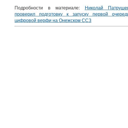
Подробности в материале:
Николай Патруше
проверил подготовку к запуску первой очеред
цифровой верфи на Онежском ССЗ