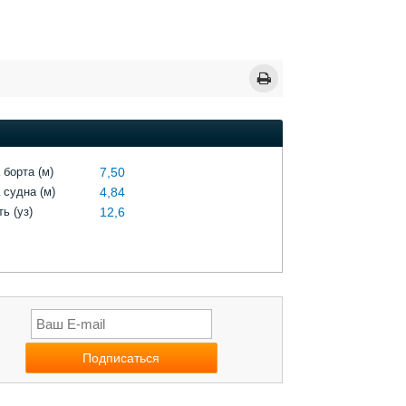
 борта (м)
7,50
 судна (м)
4,84
ь (уз)
12,6