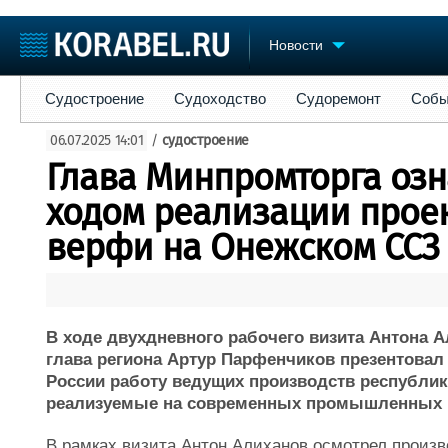
Новости
Судостроение
Судоходство
Судоремонт
События
Пре
Судостроение
Судоходство
Судоремонт
Собы
Судостроение
Торговая площадка
Конфере
06.07.2025 14:01
/
судостроение
Пульс
Доска объявлений
Выставк
Глава Минпромторга озн
Новости
Продажа флота
Личност
Компании
Оборудование
Словарь
ходом реализации прое
Репутация
Изделия
верфи на Онежском ССЗ
Работа
Материалы
Крюинг
Услуги
Журнал
Реклама
В ходе двухдневного рабочего визита Антона 
глава региона Артур Парфенчиков презентова
России работу ведущих производств республи
реализуемые на современных промышленных 
В рамках визита Антон Алиханов осмотрел произ