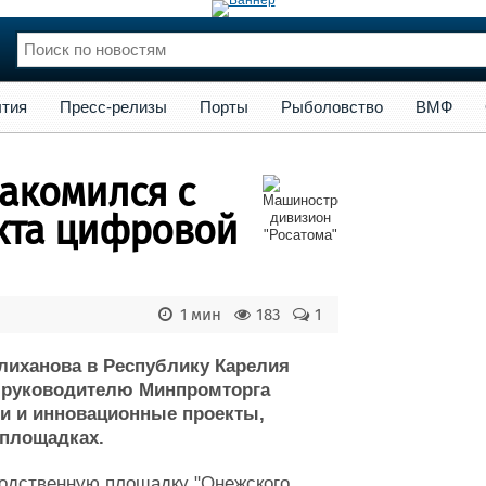
сс-релизы
Порты
Рыболовство
ВМФ
Образование
Яхт
тия
Пресс-релизы
Порты
Рыболовство
ВМФ
нции
Флот
и и семинары
Галерея флота
акомился с
и
Форум
Отзывы
кта цифровой
Все службы
1 мин
183
1
Алиханова в Республику Карелия
л руководителю Минпромторга
ки и инновационные проекты,
площадках.
водственную площадку "Онежского