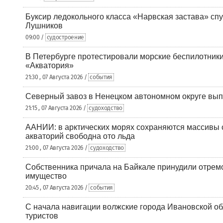
Буксир ледокольного класса «Нарвская застава» спу
Лушников
09:00 /
судостроение
В Петербурге протестировали морские беспилотники
«Акватория»
21:30 , 07 Августа 2026 /
события
Северный завоз в Ненецком автономном округе вып
21:15 , 07 Августа 2026 /
судоходство
ААНИИ: в арктических морях сохраняются массивы с
акваторий свободна ото льда
21:00 , 07 Августа 2026 /
судоходство
Собственника причала на Байкале принудили отрем
имущество
20:45 , 07 Августа 2026 /
события
С начала навигации волжские города Ивановской об
туристов