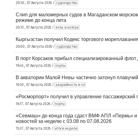
20:30 , 07 Августа 2026 /
судоходство
Слип для маломерных судов в Магаданском морском 
режиме до конца лета
20:15 , 07 Августа 2026 /
яхты и катера
Кыргызстан получил Кодекс торгового мореплавания
20:00 , 07 Августа 2026 /
судоходство
В порт Корсаков прибыл специализированный флот 
19:45 , 07 Августа 2026 /
порты
В акватории Малой Невы частично затонул плавучий
19:30 , 07 Августа 2026 /
аварийность и чп
«Росморпорт» получил в управление пассажирский 
16:17 , 07 Августа 2026 /
порты
«Севмаш» до конца года сдаст ВМФ АПЛ «Пермь» и
новостей за неделю с 03.08 по 07.08.2026
15:37 , 07 Августа 2026 /
итоги недели