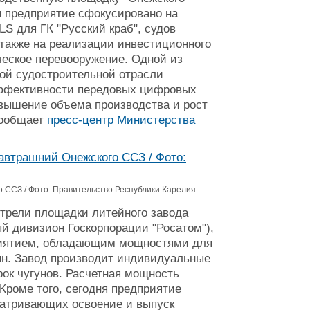
я предприятие сфокусировано на
S для ГК "Русский краб", судов
 также на реализации инвестиционного
ческое перевооружение. Одной из
ной судостроительной отрасли
эффективности передовых цифровых
вышение объема производства и рост
сообщает
пресс-центр Министерства
 ССЗ / Фото: Правительство Республики Карелия
трели площадки литейного завода
й дивизион Госкорпорации "Росатом")
,
риятием, обладающим мощностями для
онн. Завод производит индивидуальные
рок чугунов. Расчетная мощность
 Кроме того, сегодня предприятие
матривающих освоение и выпуск