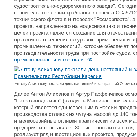
судостроительно-судоремонтного завода". Сегодн
строительстве серии краболовов проекта CCa5712L
технического флота в интересах "Росморпорта", а
проекта, направленного на модернизацию и техни
целей проекта является создание для отечествен
прототипного решения по уровню применения и 
промышленных технологий, которые обеспечат по
производительности труда при постройке судов, 
промышленности и торговли РФ
.
Антону Алиханову показали день настоящий и завтрашний Онежского
Далее Антон Алиханов и Артур Парфенчиков осмо
"Петрозаводскмаш" (
входит в Машиностроительны
который является единственным в России предп
производства отливок из чугуна массой до 140 т
и мелкосерийные отливки практически из всех ма
предприятия составляет 30 тыс. тонн литья в год.
реализует ряд инвестиционных проектов, предус