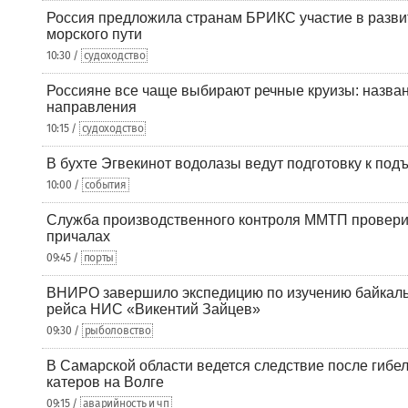
Россия предложила странам БРИКС участие в разв
морского пути
10:30 /
судоходство
Россияне все чаще выбирают речные круизы: назв
направления
10:15 /
судоходство
В бухте Эгвекинот водолазы ведут подготовку к под
10:00 /
события
Служба производственного контроля ММТП провери
причалах
09:45 /
порты
ВНИРО завершило экспедицию по изучению байкальс
рейса НИС «Викентий Зайцев»
09:30 /
рыболовство
В Самарской области ведется следствие после гибел
катеров на Волге
09:15 /
аварийность и чп