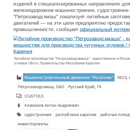
изделий в специализированных направлениях для
железнодорожное машиностроение, судостроение и
"Петрозаводскмаш" локализует литейные заготов
двигателей — на эти цели предприятию предоста
промышленности, сообщает
официальный интерне
Литейное производство "Петрозаводскмаша" - единственное в Росси
отливок / Фото: Правительство Республики Карелия
Машиностроительный дивизион "Росатома"
ОССЗ, 
Петрозаводскмаш, ОАО
Русский Краб, ГК
CCa5712LS
Алиханов Антон Андреевич
судостроение
республика карелия
рабочая поезд
инвестпроекты