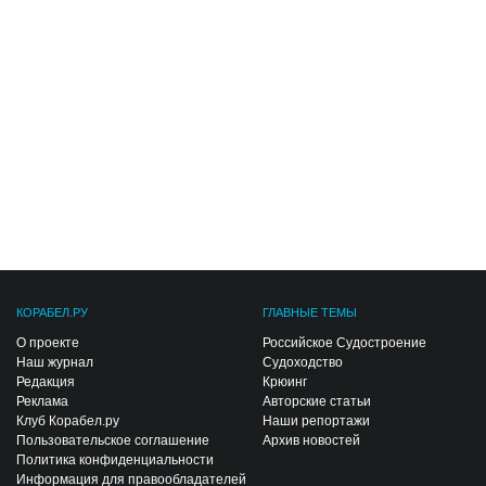
КОРАБЕЛ.РУ
ГЛАВНЫЕ ТЕМЫ
О проекте
Российское Судостроение
Наш журнал
Судоходство
Редакция
Крюинг
Реклама
Авторские статьи
Клуб Корабел.ру
Наши репортажи
Пользовательское соглашение
Архив новостей
Политика конфиденциальности
Информация для правообладателей