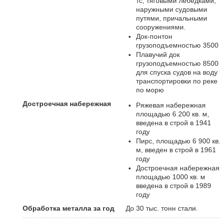
тс, тяговыми лебедками,
наружными судовыми
путями, причальными
сооружениями.
Док-понтон
грузоподъемностью 3500 
Плавучий док
грузоподъемностью 8500 
для спуска судов на воду
транспортировки по реке 
по морю
Достроечная набережная
Ряжевая набережная
площадью 6 200 кв. м,
введена в строй в 1941
году
Пирс, площадью 6 900 кв
м, введен в строй в 1961
году
Достроечная набережная
площадью 1000 кв. м
введена в строй в 1989
году
Обработка металла за год
До 30 тыс. тонн стали.