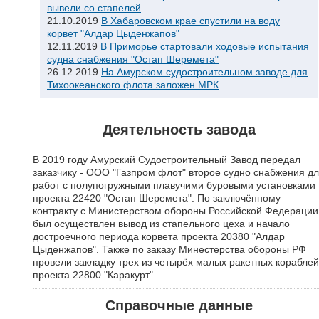
вывели со стапелей
21.10.2019
В Хабаровском крае спустили на воду
корвет "Алдар Цыденжапов"
12.11.2019
В Приморье стартовали ходовые испытания
судна снабжения "Остап Шеремета"
26.12.2019
На Амурском судостроительном заводе для
Тихоокеанского флота заложен МРК
Деятельность завода
В 2019 году Амурский Судостроительный Завод передал
заказчику - ООО "Газпром флот" второе судно снабжения д
работ с полупогружными плавучими буровыми установками
проекта 22420 "Остап Шеремета". По заключённому
контракту с Министерством обороны Российской Федерации
был осуществлен вывод из стапельного цеха и начало
достроечного периода корвета проекта 20380 "Алдар
Цыденжапов". Также по заказу Минестерства обороны РФ
провели закладку трех из четырёх малых ракетных кораблей
проекта 22800 "Каракурт".
Справочные данные