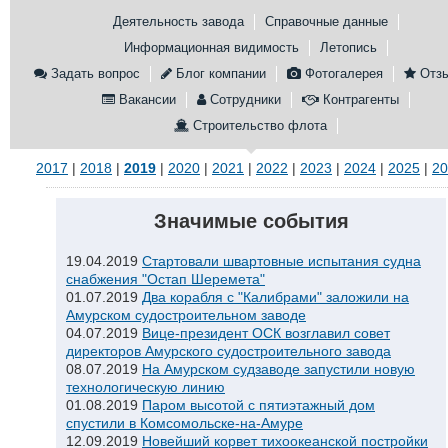
Деятельность завода
Справочные данные
Конференции
Флот
Информационная видимость
Летопись
Выставки и семинары
Галерея флота
Задать вопрос
Блог компании
Фотогалерея
Отз
Личности
Форум
Вакансии
Сотрудники
Контрагенты
Словарь
Отзывы
Строительство флота
Все службы
2017
|
2018
|
2019
|
2020
|
2021
|
2022
|
2023
|
2024
|
2025
|
20
Значимые события
19.04.2019
Стартовали швартовные испытания судна
снабжения "Остап Шеремета"
01.07.2019
Два корабля с "Калибрами" заложили на
Амурском судостроительном заводе
04.07.2019
Вице-президент ОСК возглавил совет
директоров Амурского судостроительного завода
08.07.2019
На Амурском судзаводе запустили новую
технологическую линию
01.08.2019
Паром высотой с пятиэтажный дом
спустили в Комсомольске-на-Амуре
12.09.2019
Новейший корвет тихоокеанской постройки