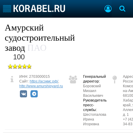
Судостроение
Предприятия
Амурский
Пульс отрасли
Летопись
судостроительный
Рейтинг
завод
ПАО
О рейтинге
100
Судостроение
Торговая площадка
Пульс
Доска объявлений
ИНН: 2703000015
Генеральный
Адрес
Новости
Продажа флота
Сайт:
https://асзкмс.рф/
,
директор:
Росси
http://www.amurshipyard.ru
Боровский
Комсо
Компании
Оборудование
Михаил
на-Ам
Репутация
Изделия
Васильевич
68100
Руководитель
Хабар
Работа
Материалы
пресс-
край, 
Крюинг
Услуги
службы:
Аллея
Шестопалова
д. 1
Журнал
Ирина
+7 (4
Реклама
Игоревна
34-83