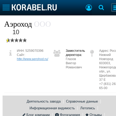
Судостроение
Предприятия
Аэроход
ООО
Пульс отрасли
Летопись
10
Рейтинг
О рейтинге
ИНН: 5259070396
Заместитель
Адрес:
Рос
Сайт:
директора:
Нижний
Судостроение
Торговая площадка
http://www.aerohod.ru/
Глазов
Новгород
Виктор
603003,
Пульс
Доска объявлений
Романович
Нижегород
Новости
Продажа флота
обл., ул.
Щербакова,
Компании
Оборудование
37 Е
Репутация
Изделия
+7 (831) 28
65-00
Работа
Материалы
Крюинг
Услуги
Деятельность завода
Справочные данные
Журнал
Реклама
Информационная видимость
Летопись
Блог компании
Фотогалерея
Отзывы