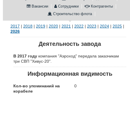
Вакансии
Сотрудники
Контрагенты
Конференции
Флот
Строительство флота
Выставки и семинары
Галерея флота
Личности
Форум
2017
|
2018
|
2019
|
2020
|
2021
|
2022
|
2023
|
2024
|
2025
|
Словарь
Отзывы
2026
Все службы
Деятельность завода
В 2017 году
компания "Аэроход" передала заказчикам
три СВП "Хивус-20".
Информационная видимость
Кол-во упоминаний на
0
корабеле