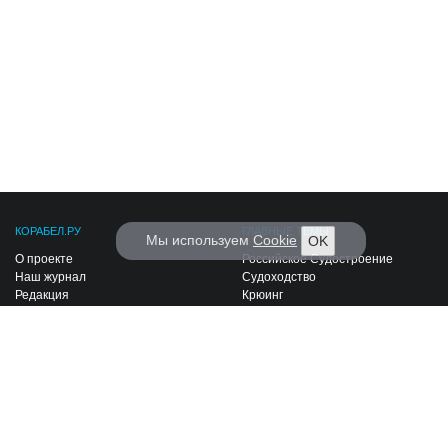
КОРАБЕЛ.РУ
ГЛАВНЫЕ ТЕМЫ
Мы используем
Cookie
OK
О проекте
Российское Судостроение
Наш журнал
Судоходство
Редакция
Крюинг
Реклама
Авторские статьи
Клуб Корабел.ру
Наши репортажи
Пользовательское соглашение
Архив новостей
Политика конфиденциальности
Информация для правообладателей
Карта сайта
F.A.Q.