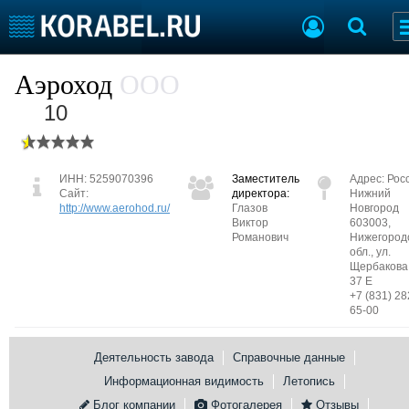
Судостроение
Предприятия
Аэроход
ООО
Пульс отрасли
Летопись
10
Рейтинг
О рейтинге
ИНН: 5259070396
Заместитель
Адрес:
Рос
Сайт:
директора:
Нижний
Судостроение
Торговая площадка
http://www.aerohod.ru/
Глазов
Новгород
Виктор
603003,
Пульс
Доска объявлений
Романович
Нижегород
Новости
Продажа флота
обл., ул.
Щербакова,
Компании
Оборудование
37 Е
Репутация
Изделия
+7 (831) 28
65-00
Работа
Материалы
Крюинг
Услуги
Деятельность завода
Справочные данные
Журнал
Реклама
Информационная видимость
Летопись
Блог компании
Фотогалерея
Отзывы