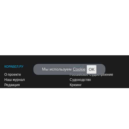
КОРАБЕЛ.РУ
ГЛАВНЫЕ ТЕМЫ
Мы используем
Cookie
OK
О проекте
Российское Судостроение
Наш журнал
Судоходство
Редакция
Крюинг
Реклама
Авторские статьи
Клуб Корабел.ру
Наши репортажи
Пользовательское соглашение
Архив новостей
Политика конфиденциальности
Информация для правообладателей
Карта сайта
F.A.Q.