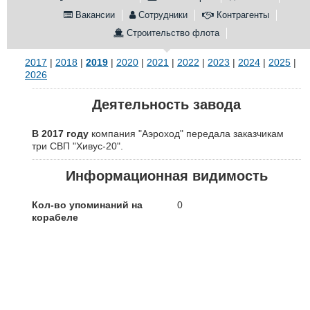
Вакансии
Сотрудники
Контрагенты
Конференции
Флот
Строительство флота
Выставки и семинары
Галерея флота
Личности
Форум
2017
|
2018
|
2019
|
2020
|
2021
|
2022
|
2023
|
2024
|
2025
|
Словарь
Отзывы
2026
Все службы
Деятельность завода
В 2017 году
компания "Аэроход" передала заказчикам
три СВП "Хивус-20".
Информационная видимость
Кол-во упоминаний на
0
корабеле