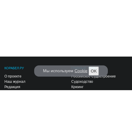
КОРАБЕЛ.РУ
ГЛАВНЫЕ ТЕМЫ
Мы используем
Cookie
OK
О проекте
Российское Судостроение
Наш журнал
Судоходство
Редакция
Крюинг
Реклама
Авторские статьи
Клуб Корабел.ру
Наши репортажи
Пользовательское соглашение
Архив новостей
Политика конфиденциальности
Информация для правообладателей
Карта сайта
F.A.Q.