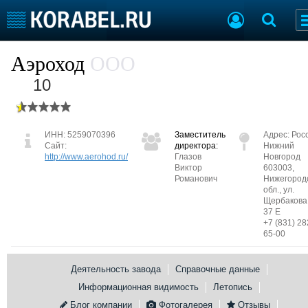
Судостроение
Предприятия
Аэроход
ООО
Пульс отрасли
Летопись
10
Рейтинг
О рейтинге
ИНН: 5259070396
Заместитель
Адрес:
Рос
Сайт:
директора:
Нижний
Судостроение
Торговая площадка
http://www.aerohod.ru/
Глазов
Новгород
Виктор
603003,
Пульс
Доска объявлений
Романович
Нижегород
Новости
Продажа флота
обл., ул.
Щербакова,
Компании
Оборудование
37 Е
Репутация
Изделия
+7 (831) 28
65-00
Работа
Материалы
Крюинг
Услуги
Деятельность завода
Справочные данные
Журнал
Реклама
Информационная видимость
Летопись
Блог компании
Фотогалерея
Отзывы