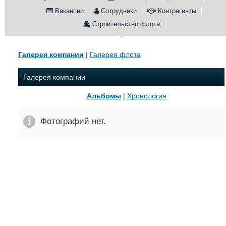
Вакансии
Сотрудники
Контрагенты
Конференции
Флот
Строительство флота
Выставки и семинары
Галерея флота
Личности
Форум
Словарь
Отзывы
Галерея компании
|
Галерея флота
Все службы
Галерея компании
Альбомы
|
Хронология
Фотографий нет.