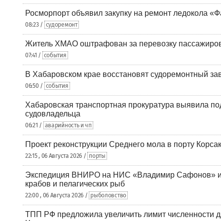
Росморпорт объявил закупку на ремонт ледокола «Ф
08:23 /
судоремонт
Житель ХМАО оштрафован за перевозку пассажиров 
07:41 /
события
В Хабаровском крае восстановят судоремонтный за
06:50 /
события
Хабаровская транспортная прокуратура выявила по
судовладельца
06:21 /
аварийность и чп
Проект реконструкции Среднего мола в порту Корса
22:15 , 06 Августа 2026 /
порты
Экспедиция ВНИРО на НИС «Владимир Сафонов» и
крабов и пелагических рыб
22:00 , 06 Августа 2026 /
рыболовство
ТПП РФ предложила увеличить лимит численности д