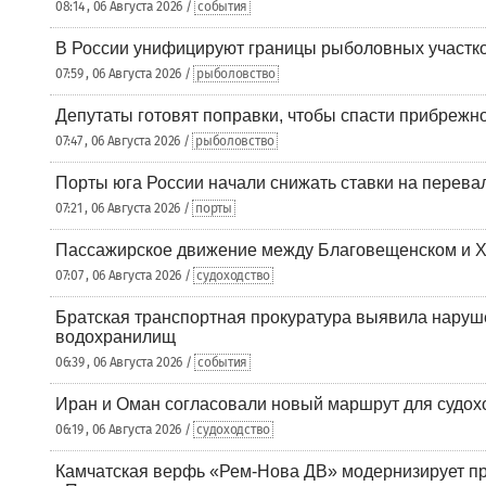
08:14 , 06 Августа 2026 /
события
В России унифицируют границы рыболовных участк
07:59 , 06 Августа 2026 /
рыболовство
Депутаты готовят поправки, чтобы спасти прибрежн
07:47 , 06 Августа 2026 /
рыболовство
Порты юга России начали снижать ставки на перевал
07:21 , 06 Августа 2026 /
порты
Пассажирское движение между Благовещенском и Х
07:07 , 06 Августа 2026 /
судоходство
Братская транспортная прокуратура выявила наруш
водохранилищ
06:39 , 06 Августа 2026 /
события
Иран и Оман согласовали новый маршрут для судох
06:19 , 06 Августа 2026 /
судоходство
Камчатская верфь «Рем-Нова ДВ» модернизирует пр