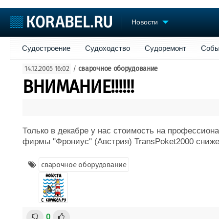
Новости
Судостроение
Судоходство
Судоремонт
События
Пре
Судостроение
Судоходство
Судоремонт
Собы
Судостроение
Торговая площадка
Конфере
14.12.2005 16:02
/
сварочное оборудование
Пульс
Доска объявлений
Выставк
ВНИМАНИЕ!!!!!!
Новости
Продажа флота
Личност
Компании
Оборудование
Словарь
Репутация
Изделия
Работа
Материалы
Только в декабре у нас стоимость на профессио
Крюинг
Услуги
фирмы "Фрониус" (Австрия) TransPoket2000 снижен
Журнал
Реклама
сварочное оборудование
0