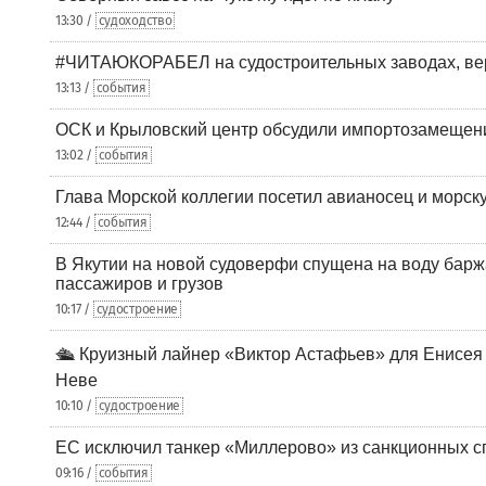
13:30 /
судоходство
#ЧИТАЮКОРАБЕЛ на судостроительных заводах, вер
13:13 /
события
ОСК и Крыловский центр обсудили импортозамещен
13:02 /
события
Глава Морской коллегии посетил авианосец и морс
12:44 /
события
В Якутии на новой судоверфи спущена на воду барж
пассажиров и грузов
10:17 /
судостроение
🛳️ Круизный лайнер «Виктор Астафьев» для Енисея
Неве
10:10 /
судостроение
ЕС исключил танкер «Миллерово» из санкционных с
09:16 /
события