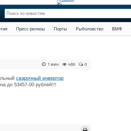
сс-релизы
Порты
Рыболовство
ВМФ
Образование
Яхт
тия
Пресс-релизы
Порты
Рыболовство
ВМФ
нции
Флот
и и семинары
Галерея флота
и
Форум
Отзывы
1 мин
486
0
Все службы
нальный
сварочный инвертор
а до 53457-00 рублей!!!