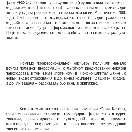
флот
PRISCO
пополнят два суэцмакса (крупнотоннажные танкеры
дедвейтомом по 166 тыс. тонн). На сегодняшний день таких судов
нет ни у одной российской танкерной компании. А в течение 2008
года ПМП примет в эксплуатацию ещё 7 судов различного
дедвейта и назначения, в том числе танкер-газовоз, экипаж
которого также будет сформирован из моряков пароходства.
Подготовка специалистов для работы на новых судах уже
ведется.
Помимо профессиональной офицеры получили немало
другой полезной информации: о льготном кредитовании моряков
пароходства, в том числе ипотечном, в "Приско Капитал Банке", о
новых видах страхования в дочерней компании "Защита-Находка"
и др. Их задача – рассказать обо всём в экипажах.
Как отметил капитан-наставник компании Юрий Казаны,
такие мероприятия позволяют командирам флота быть в курсе
событий, происходящих в судоходной отрасли, получать
достоверную информацию и практические рекомендации
специалистов компании.