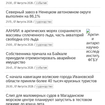
21:30 , 07 Августа 2026 /
события
Северный завоз в Ненецком автономном округе
выполнен на 86,1%
21:15 , 07 Августа 2026 /
судоходство
ААНИИ: в арктических морях сохраняются
массивы сплоченного льда, часть акваторий
свободна ото льда
21:00 , 07 Августа 2026 /
судоходство
Собственника причала на Байкале
принудили отремонтировать аварийное
имущество
20:45 , 07 Августа 2026 /
события
С начала навигации волжские города Ивановской
области приняли более 40 тысяч круизных туристов
20:30 , 07 Августа 2026 /
судоходство
Слип для маломерных судов в Магаданском
морском центре планируют запустить в тестовом
режиме до конца лета