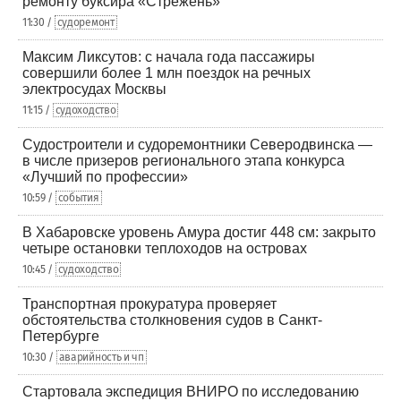
ремонту буксира «Стрежень»
11:30 /
судоремонт
Максим Ликсутов: с начала года пассажиры
совершили более 1 млн поездок на речных
электросудах Москвы
11:15 /
судоходство
Судостроители и судоремонтники Северодвинска —
в числе призеров регионального этапа конкурса
«Лучший по профессии»
10:59 /
события
В Хабаровске уровень Амура достиг 448 см: закрыто
четыре остановки теплоходов на островах
10:45 /
судоходство
Транспортная прокуратура проверяет
обстоятельства столкновения судов в Санкт-
Петербурге
10:30 /
аварийность и чп
Стартовала экспедиция ВНИРО по исследованию