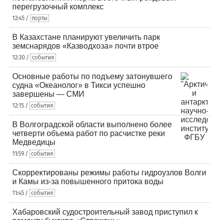
перегрузочный комплекс
12:45 /
порты
В Казахстане планируют увеличить парк
земснарядов «Казводхоза» почти втрое
12:30 /
события
Основные работы по подъему затонувшего
судна «Океанолог» в Тикси успешно
завершены — СМИ
12:15 /
события
В Волгоградской области выполнено более
четверти объема работ по расчистке реки
Медведицы
11:59 /
события
Скорректированы режимы работы гидроузлов Волги
и Камы из-за повышенного притока воды
11:45 /
события
Хабаровский судостроительный завод приступил к