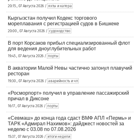
20:15 , 07 Августа 2026 /
яхты и катера
Кыргызстан получил Кодекс торгового
мореплавания с регистрацией судов в Бишкеке
20:00 , 07 Августа 2026 /
судоходство
В порт Корсаков прибыл специализированный флот
для ведения дноуглубительных работ
19:45 , 07 Августа 2026 /
порты
В акватории Малой Невы частично затонул плавучий
ресторан
19:30 , 07 Августа 2026 /
аварийность и чп
«Росморпорт» получил в управление пассажирский
причал в Диксоне
16:17 , 07 Августа 2026 /
порты
«Севмаш» до конца года сдаст ВМФ АПЛ «Пермь» и
ТАРК «Адмирал Нахимов»: дайджест новостей за
неделю с 03.08 по 07.08.2026
15:37 , 07 Августа 2026 /
итоги недели