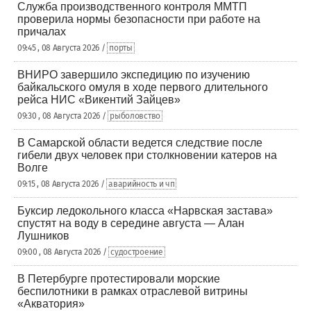
Служба производственного контроля ММТП
проверила нормы безопасности при работе на
причалах
09:45 , 08 Августа 2026 /
порты
ВНИРО завершило экспедицию по изучению
байкальского омуля в ходе первого длительного
рейса НИС «Викентий Зайцев»
09:30 , 08 Августа 2026 /
рыболовство
В Самарской области ведется следствие после
гибели двух человек при столкновении катеров на
Волге
09:15 , 08 Августа 2026 /
аварийность и чп
Буксир ледокольного класса «Нарвская застава»
спустят на воду в середине августа — Алан
Лушников
09:00 , 08 Августа 2026 /
судостроение
В Петербурге протестировали морские
беспилотники в рамках отраслевой витрины
«Акватория»