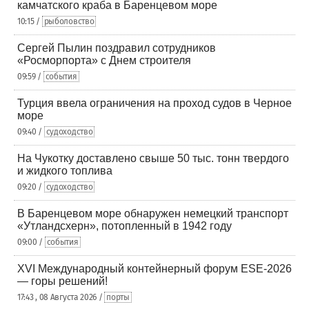
камчатского краба в Баренцевом море
10:15 /
рыболовство
Сергей Пылин поздравил сотрудников
«Росморпорта» с Днем строителя
09:59 /
события
Турция ввела ограничения на проход судов в Черное
море
09:40 /
судоходство
На Чукотку доставлено свыше 50 тыс. тонн твердого
и жидкого топлива
09:20 /
судоходство
В Баренцевом море обнаружен немецкий транспорт
«Утландсхерн», потопленный в 1942 году
09:00 /
события
XVI Международный контейнерный форум ESE-2026
— горы решений!
17:43 , 08 Августа 2026 /
порты