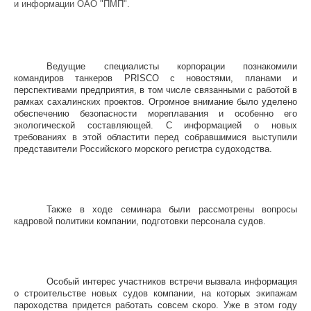
и информации ОАО "ПМП".
Журнал
Реклама
Ведущие специалисты корпорации познакомили
Конференции
Флот
командиров танкеров
PRISCO
c
новостями, планами и
Выставки и семинары
Галерея флота
перспективами предприятия, в том числе связанными с работой в
рамках сахалинских проектов. Огромное внимание было уделено
Личности
Форум
обеспечению безопасности мореплавания и особенно его
Словарь
Отзывы
экологической составляющей. С информацией о новых
требованиях в этой областити перед собравшимися выступили
Все службы
представители Российского морского регистра судоходства.
Также в ходе семинара были рассмотрены вопросы
кадровой политики компании, подготовки персонала судов.
Особый интерес участников встречи вызвала информация
о строительстве новых судов компании, на которых экипажам
пароходства придется работать совсем скоро. Уже в этом году