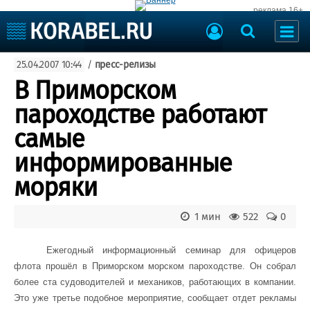
реклама 16+
Судостроение
25.04.2007 10:44
/
пресс-релизы
Судоходство
Судоремонт
В Приморском
События
Пресс-релизы
пароходстве работают
Порты
Рыболовство
самые
ВМФ
Образование
информированные
Яхты и катера
Еще
моряки
Судостроение
Торговая площадка
1 мин
522
0
Пульс
Доска объявлений
Новости
Продажа флота
Ежегодный информационный семинар для офицеров
Компании
Оборудование
флота прошёл в Приморском морском пароходстве. Он собрал
Репутация
Изделия
более ста судоводителей и механиков, работающих в компании.
Работа
Материалы
Это уже третье подобное мероприятие, сообщает отдет рекламы
Крюинг
Услуги