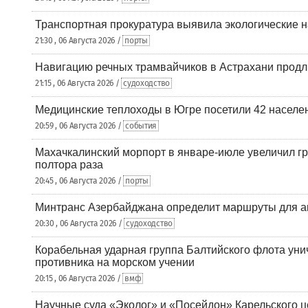
Транспортная прокуратура выявила экологические 
21:30 , 06 Августа 2026 /
порты
Навигацию речных трамвайчиков в Астрахани продл
21:15 , 06 Августа 2026 /
судоходство
Медицинские теплоходы в Югре посетили 42 населен
20:59 , 06 Августа 2026 /
события
Махачкалинский морпорт в январе-июле увеличил гр
полтора раза
20:45 , 06 Августа 2026 /
порты
Минтранс Азербайджана определит маршруты для а
20:30 , 06 Августа 2026 /
судоходство
Корабельная ударная группа Балтийского флота уни
противника на морском учении
20:15 , 06 Августа 2026 /
вмф
Научные суда «Эколог» и «Посейдон» Карельского 