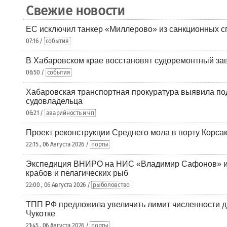
Свежие новости
ЕС исключил танкер «Миллерово» из санкционных с
07:16 /
события
В Хабаровском крае восстановят судоремонтный за
06:50 /
события
Хабаровская транспортная прокуратура выявила по
судовладельца
06:21 /
аварийность и чп
Проект реконструкции Среднего мола в порту Корса
22:15 , 06 Августа 2026 /
порты
Экспедиция ВНИРО на НИС «Владимир Сафонов» и
крабов и пелагических рыб
22:00 , 06 Августа 2026 /
рыболовство
ТПП РФ предложила увеличить лимит численности д
Чукотке
21:45 , 06 Августа 2026 /
порты