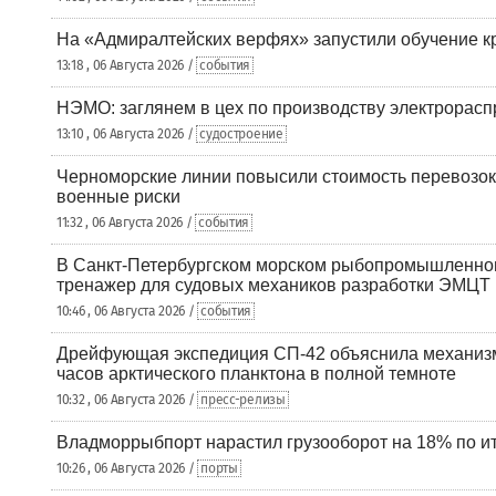
На «Адмиралтейских верфях» запустили обучение к
13:18 , 06 Августа 2026 /
события
НЭМО: заглянем в цех по производству электрорасп
13:10 , 06 Августа 2026 /
судостроение
Черноморские линии повысили стоимость перевозок
военные риски
11:32 , 06 Августа 2026 /
события
В Санкт-Петербургском морском рыбопромышленно
тренажер для судовых механиков разработки ЭМЦТ
10:46 , 06 Августа 2026 /
события
Дрейфующая экспедиция СП-42 объяснила механизм
часов арктического планктона в полной темноте
10:32 , 06 Августа 2026 /
пресс-релизы
Владморрыбпорт нарастил грузооборот на 18% по ит
10:26 , 06 Августа 2026 /
порты