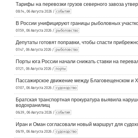
Тарифы на перевозки грузов северного завоза утве
08:14 , 06 Августа 2026 /
события
В России унифицируют границы рыболовных участк
07:59 , 06 Августа 2026 /
рыболовство
Депутаты готовят поправки, чтобы спасти прибрежн
07:47 , 06 Августа 2026 /
рыболовство
Порты юга России начали снижать ставки на перевал
07:21 , 06 Августа 2026 /
порты
Пассажирское движение между Благовещенском и Х
07:07 , 06 Августа 2026 /
судоходство
Братская транспортная прокуратура выявила наруш
водохранилищ
06:39 , 06 Августа 2026 /
события
Иран и Оман согласовали новый маршрут для судох
06:19 , 06 Августа 2026 /
судоходство