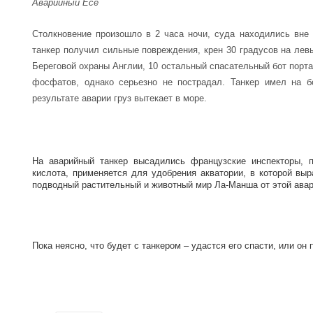
Аварийный Ece
Столкновение произошло в 2 часа ночи, суда находились вне
танкер получил сильные повреждения, крен 30 градусов на левы
Береговой охраны Англии, 10 остальный спасательный бот порта
фосфатов, однако серьезно не пострадал. Танкер имел на б
результате аварии груз вытекает в море.
На аварийный танкер высадились французские инспекторы, п
кислота, применяется для удобрения акватории, в которой в
подводный растительный и животный мир Ла-Манша от этой авар
Пока неясно, что будет с танкером – удастся его спасти, или он 