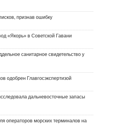
писков, признав ошибку
вод «Якорь» в Советской Гавани
ддельное санитарное свидетельство у
ков одобрен Главгосэкспертизой
сследовала дальневосточные запасы
ля операторов морских терминалов на