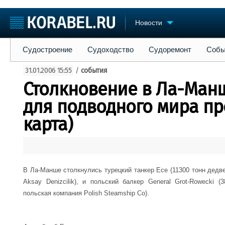
Новости
Судостроение
Судоходство
Судоремонт
События
Пре
Судостроение
Судоходство
Судоремонт
Собы
Судостроение
Торговая площадка
Конфере
31.01.2006 15:55
/
события
Пульс
Доска объявлений
Выставк
Столкновение в Ла-Манш
Новости
Продажа флота
Личност
Компании
Оборудование
Словарь
для подводного мира пр
Репутация
Изделия
карта)
Работа
Материалы
Крюинг
Услуги
Журнал
Реклама
В Ла-Манше столкнулись турецкий танкер
Ece
(11300 тонн дедв
Aksay
Denizcilik
), и польский балкер
General
Grot
-
Rowecki
(3
польская компания
Polish
Steamship
Co
).