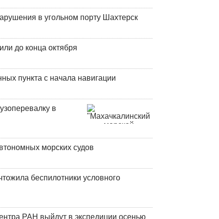
нарушения в угольном порту Шахтерск
или до конца октября
ных пункта с начала навигации
узоперевалку в
втономных морских судов
чтожила беспилотники условного
центра РАН выйдут в экспедиции осенью