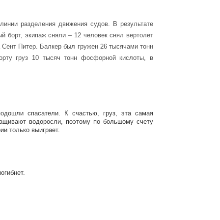
 линии разделения движения судов. В результате
й борт, экипаж сняли – 12 человек снял вертолет
 Сент Питер. Балкер был гружен 26 тысячами тонн
орту груз 10 тысяч тонн фосфорной кислоты, в
одошли спасатели. К счастью, груз, эта самая
ыращивают водоросли, поэтому по большому счету
ии только выиграет.
погибнет.