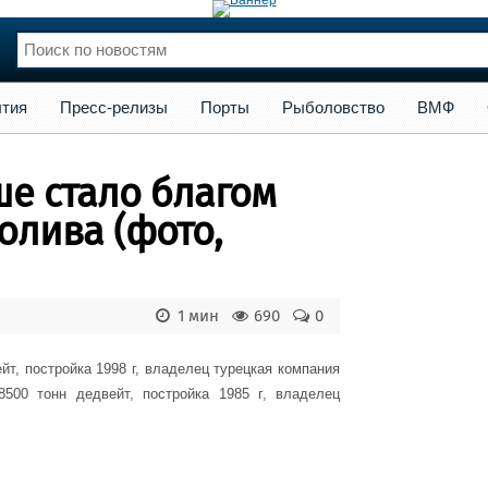
сс-релизы
Порты
Рыболовство
ВМФ
Образование
Яхт
тия
Пресс-релизы
Порты
Рыболовство
ВМФ
нции
Флот
и и семинары
Галерея флота
е стало благом
и
Форум
Отзывы
олива (фото,
Все службы
1 мин
690
0
ейт, постройка
1998 г
, владелец турецкая компания
8500 тонн дедвейт, постройка
1985 г
, владелец