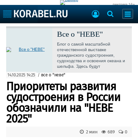
реклама 16+
Судостроение
Судоходство
Все о "НЕВЕ"
Судоремонт
События
Блог о самой масштабной
Пресс-релизы
отечественной выставке
Порты
гражданского судостроения,
Рыболовство
судоходства и освоения океана и
ВМФ
шельфа. Здесь будут
Образование
публиковаться актуальная
Яхты и катера
14.10.2025 14:25
/
все о "неве"
информация и новости о событии.
Еще
Приоритеты развития
Судостроение
Торговая площадка
судостроения в России
Пульс
Доска объявлений
обозначили на "НЕВЕ
Новости
Продажа флота
Компании
Оборудование
2025"
Репутация
Изделия
Работа
Материалы
2 мин
689
0
Крюинг
Услуги