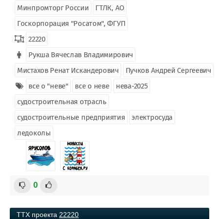
Минпромторг России
ГТЛК, АО
Госкорпорация "Росатом", ФГУП
22220
Рукша Вячеслав Владимирович
Мистахов Ренат Искандерович
Пучков Андрей Сергеевич
все о "неве"
все о неве
нева-2025
судостроительная отрасль
судостроительные предприятия
электросуда
ледоколы
0
ТТХ проекта
22220