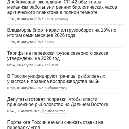
Дрейфующая экспедиция СП-42 объяснила
механизм работы внутренних биологических часов
арктического планктона в полной темноте
10:32 , 06 Августа 2026 /
пресс-релизы
Владморрыбпорт нарастил грузооборот на 18% по
итогам семи месяцев 2026 года
10:26 , 06 Августа 2026 /
порты
Тарифы на перевозки грузов северного завоза
утверждены на 2026 год
08:14 , 06 Августа 2026 /
события
В России унифицируют границы рыболовных
участков и правила воспроизводства рыбы
07:59 , 06 Августа 2026 /
рыболовство
Депутаты готовят поправки, чтобы спасти
прибрежное рыболовство на Дальнем Востоке
07:47 , 06 Августа 2026 /
рыболовство
Порты юга России начали снижать ставки на
перевалку угля