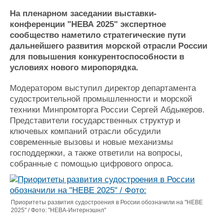
Журнал
На пленарном заседании выставки-
Реклама
конференции "НЕВА 2025" экспертное
сообщество наметило стратегические пути
дальнейшего развития морской отрасли России
Конференции
Флот
для повышения конкурентоспособности в
Выставки и семинары
Галерея флота
условиях нового миропорядка.
Личности
Форум
Словарь
Отзывы
Модератором выступил директор департамента
Все службы
судостроительной промышленности и морской
техники Минпромторга России Сергей Абдыкеров.
Представители государственных структур и
ключевых компаний отрасли обсудили
современные вызовы и новые механизмы
господдержки, а также ответили на вопросы,
собранные с помощью цифрового опроса.
Приоритеты развития судостроения в России обозначили на "НЕВЕ
2025" / Фото: "НЕВА-Интернэшнл"