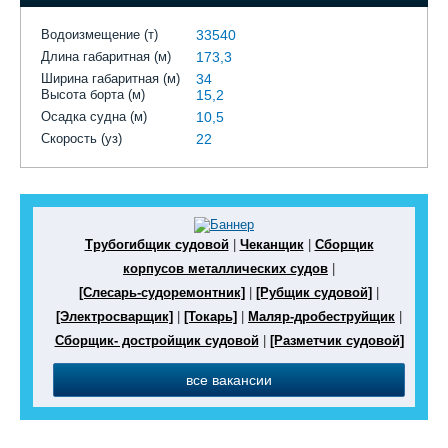
Водоизмещение (т)
33540
Длина габаритная (м)
173,3
Ширина габаритная (м)
34
Высота борта (м)
15,2
Осадка судна (м)
10,5
Скорость (уз)
22
Трубогибщик судовой
|
Чеканщик
|
Сборщик
корпусов металлических судов
|
[Слесарь-судоремонтник]
|
[Рубщик судовой]
|
[Электросварщик]
|
[Токарь]
|
Маляр-дробеструйщик
|
Сборщик- достройщик судовой
|
[Разметчик судовой]
все вакансии