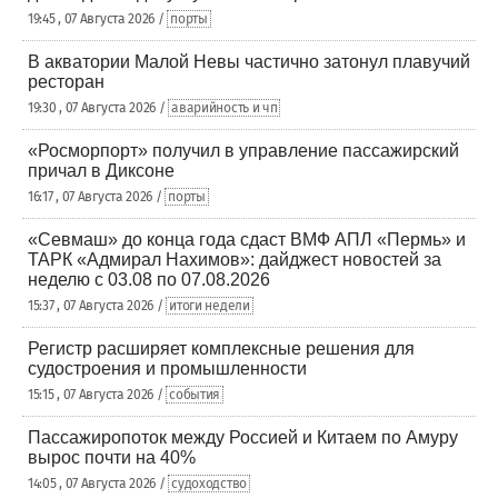
19:45 , 07 Августа 2026 /
порты
В акватории Малой Невы частично затонул плавучий
ресторан
19:30 , 07 Августа 2026 /
аварийность и чп
«Росморпорт» получил в управление пассажирский
причал в Диксоне
16:17 , 07 Августа 2026 /
порты
«Севмаш» до конца года сдаст ВМФ АПЛ «Пермь» и
ТАРК «Адмирал Нахимов»: дайджест новостей за
неделю с 03.08 по 07.08.2026
15:37 , 07 Августа 2026 /
итоги недели
Регистр расширяет комплексные решения для
судостроения и промышленности
15:15 , 07 Августа 2026 /
события
Пассажиропоток между Россией и Китаем по Амуру
вырос почти на 40%
14:05 , 07 Августа 2026 /
судоходство