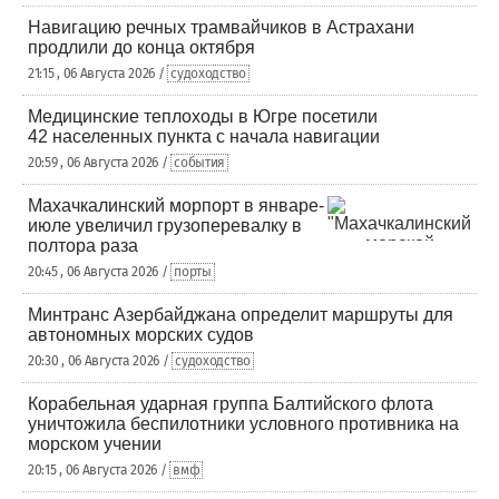
Навигацию речных трамвайчиков в Астрахани
продлили до конца октября
21:15 , 06 Августа 2026 /
судоходство
Медицинские теплоходы в Югре посетили
42 населенных пункта с начала навигации
20:59 , 06 Августа 2026 /
события
Махачкалинский морпорт в январе-
июле увеличил грузоперевалку в
полтора раза
20:45 , 06 Августа 2026 /
порты
Минтранс Азербайджана определит маршруты для
автономных морских судов
20:30 , 06 Августа 2026 /
судоходство
Корабельная ударная группа Балтийского флота
уничтожила беспилотники условного противника на
морском учении
20:15 , 06 Августа 2026 /
вмф