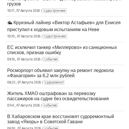
грузов
10:17 , 07 Августа 2026 /
судостроение
🛳️ Круизный лайнер «Виктор Астафьев» для Енисея
приступил к ходовым испытаниям на Неве
10:10 , 07 Августа 2026 /
судостроение
ЕС исключил танкер «Миллерово» из санкционных
списков, признав ошибку
09:16 , 07 Августа 2026 /
события
Росморпорт объявил закупку на ремонт ледокола
«Фанагория» за 6,2 млн рублей
08:23 , 07 Августа 2026 /
судоремонт
Житель ХМАО оштрафован за перевозку
пассажиров на судне без освидетельствования
07:41 , 07 Августа 2026 /
события
В Хабаровском крае восстановят судоремонтный
завод «Якорь» в Советской Гавани
06:50 , 07 Августа 2026 /
события