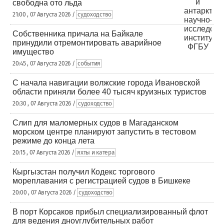
свободна ото льда
21:00 , 07 Августа 2026 /
судоходство
Собственника причала на Байкале
принудили отремонтировать аварийное
имущество
20:45 , 07 Августа 2026 /
события
С начала навигации волжские города Ивановской
области приняли более 40 тысяч круизных туристов
20:30 , 07 Августа 2026 /
судоходство
Слип для маломерных судов в Магаданском
морском центре планируют запустить в тестовом
режиме до конца лета
20:15 , 07 Августа 2026 /
яхты и катера
Кыргызстан получил Кодекс торгового
мореплавания с регистрацией судов в Бишкеке
20:00 , 07 Августа 2026 /
судоходство
В порт Корсаков прибыл специализированный флот
для ведения дноуглубительных работ