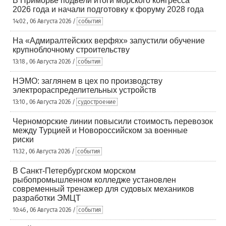
В Приморье подвели итоги морского конгресса
2026 года и начали подготовку к форуму 2028 года
14:02 , 06 Августа 2026 /
события
На «Адмиралтейских верфях» запустили обучение
крупноблочному строительству
13:18 , 06 Августа 2026 /
события
НЭМО: заглянем в цех по производству
электрораспределительных устройств
13:10 , 06 Августа 2026 /
судостроение
Черноморские линии повысили стоимость перевозок
между Турцией и Новороссийском за военные
риски
11:32 , 06 Августа 2026 /
события
В Санкт-Петербургском морском
рыбопромышленном колледже установлен
современный тренажер для судовых механиков
разработки ЭМЦТ
10:46 , 06 Августа 2026 /
события