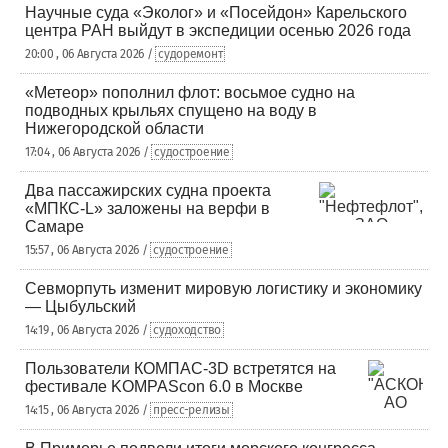
Научные суда «Эколог» и «Посейдон» Карельского
центра РАН выйдут в экспедиции осенью 2026 года
20:00 , 06 Августа 2026 /
судоремонт
«Метеор» пополнил флот: восьмое судно на
подводных крыльях спущено на воду в
Нижегородской области
17:04 , 06 Августа 2026 /
судостроение
Два пассажирских судна проекта
«МПКС-L» заложены на верфи в
Самаре
15:57 , 06 Августа 2026 /
судостроение
Севморпуть изменит мировую логистику и экономику
— Цыбульский
14:19 , 06 Августа 2026 /
судоходство
Пользователи КОМПАС-3D встретятся на
фестивале KOMPAScon 6.0 в Москве
14:15 , 06 Августа 2026 /
пресс-релизы