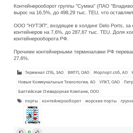
Контейнерооборот группы "Сумма" (ПАО "Владивос
вырос на 16,5%, до 498,29 тыс. TEU, что оставля
ООО "НУТЭП", входящее в холдинг Delo Ports, за
контейнеров на 7,6%, до 287,67 тыс. TEU. Доля х
контейнерооборота РФ.
Прочими контейнерными терминалами РФ перевален
27,6%.
Терминал СПБ, ЗАО
ВМТП, ОАО
Морпорт.спб, АО
Новые Коммунальные Технологии, АО
УЛКТ, ОАО
Петр
Балтийская Стивидорная Компани, ООО
порты
контейнерооборот
морские порты
грузо
0