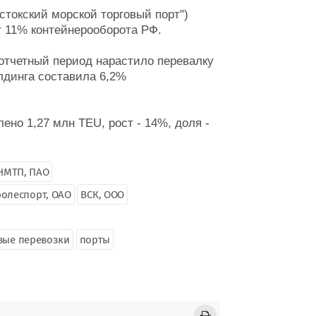
токский морской торговый порт")
ет 11% контейнерооборота РФ.
 отчетный период нарастило перевалку
олдинга составила 6,2%
о 1,27 млн TEU, рост - 14%, доля -
НМТП, ПАО
олеспорт, ОАО
ВСК, ООО
вые перевозки
порты