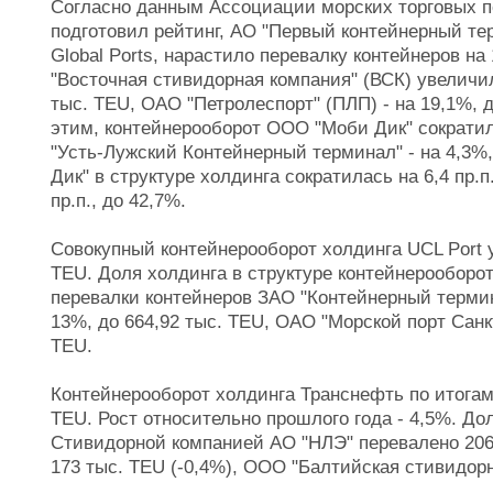
Согласно данным Ассоциации морских торговых п
подготовил рейтинг, АО "Первый контейнерный те
Global Ports, нарастило перевалку контейнеров на
"Восточная стивидорная компания" (ВСК) увеличил
тыс. TEU, ОАО "Петролеспорт" (ПЛП) - на 19,1%, 
этим, контейнерооборот ООО "Моби Дик" сократил
"Усть-Лужский Контейнерный терминал" - на 4,3%
Дик" в структуре холдинга сократилась на 6,4 пр.
пр.п., до 42,7%.
Совокупный контейнерооборот холдинга UCL Port у
TEU. Доля холдинга в структуре контейнерооборот
перевалки контейнеров ЗАО "Контейнерный терми
13%, до 664,92 тыс. TEU, ОАО "Морской порт Санкт
TEU.
Контейнерооборот холдинга Транснефть по итогам
TEU. Рост относительно прошлого года - 4,5%. До
Стивидорной компанией АО "НЛЭ" перевалено 206,
173 тыс. TEU (-0,4%), ООО "Балтийская стивидорн