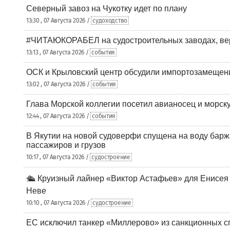
Северный завоз на Чукотку идет по плану
13:30 , 07 Августа 2026 /
судоходство
#ЧИТАЮКОРАБЕЛ на судостроительных заводах, вер
13:13 , 07 Августа 2026 /
события
ОСК и Крыловский центр обсудили импортозамещен
13:02 , 07 Августа 2026 /
события
Глава Морской коллегии посетил авианосец и морс
12:44 , 07 Августа 2026 /
события
В Якутии на новой судоверфи спущена на воду барж
пассажиров и грузов
10:17 , 07 Августа 2026 /
судостроение
🛳️ Круизный лайнер «Виктор Астафьев» для Енисея
Неве
10:10 , 07 Августа 2026 /
судостроение
ЕС исключил танкер «Миллерово» из санкционных с