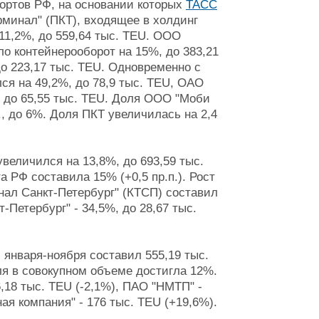
ортов РФ, на основании которых
ТАСС
рминал" (ПКТ), входящее в холдинг
 11,2%, до 559,64 тыс. TEU. ООО
о контейнерооборот на 15%, до 383,21
до 223,17 тыс. TEU. Одновременно с
ся на 49,2%, до 78,9 тыс. TEU, ОАО
, до 65,55 тыс. TEU. Доля ООО "Моби
п., до 6%. Доля ПКТ увеличилась на 2,4
величился на 13,8%, до 693,59 тыс.
а РФ составила 15% (+0,5 пр.п.). Рост
нал Санкт-Петербург" (КТСП) составил
-Петербург" - 34,5%, до 28,67 тыс.
 января-ноября составил 555,19 тыс.
ля в совокупном объеме достигла 12%.
18 тыс. TEU (-2,1%), ПАО "НМТП" -
ая компания" - 176 тыс. TEU (+19,6%).