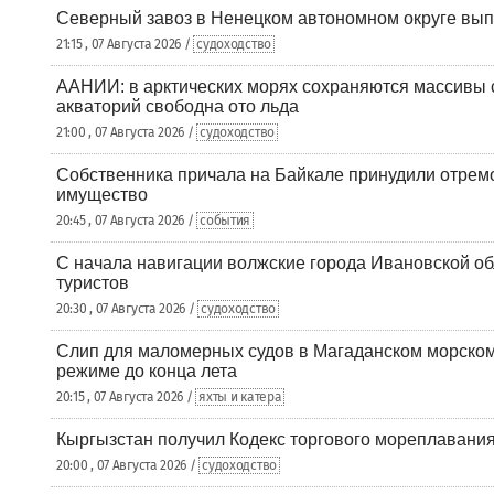
Северный завоз в Ненецком автономном округе вып
21:15 , 07 Августа 2026 /
судоходство
ААНИИ: в арктических морях сохраняются массивы с
акваторий свободна ото льда
21:00 , 07 Августа 2026 /
судоходство
Собственника причала на Байкале принудили отрем
имущество
20:45 , 07 Августа 2026 /
события
С начала навигации волжские города Ивановской об
туристов
20:30 , 07 Августа 2026 /
судоходство
Слип для маломерных судов в Магаданском морском 
режиме до конца лета
20:15 , 07 Августа 2026 /
яхты и катера
Кыргызстан получил Кодекс торгового мореплавания
20:00 , 07 Августа 2026 /
судоходство