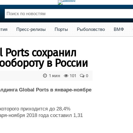
сс-релизы
Порты
Рыболовство
ВМФ
Образование
Яхт
тия
Пресс-релизы
Порты
Рыболовство
ВМФ
нции
Флот
и и семинары
Галерея флота
 Ports сохранил
и
Форум
Отзывы
ообороту в России
Все службы
1 мин
101
0
лдинга Global Ports в январе-ноябре
 которого приходится до 28,4%
аря-ноября 2018 года составил 1,31