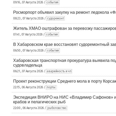
09:16 , 07 Августа 2026 /
события
Росморпорт объявил закупку на ремонт ледокола «Ф
08:23 , 07 Августа 2026 /
судоремонт
Житель ХМАО оштрафован за перевозку пассажиров 
07:41 , 07 Августа 2026 /
события
В Хабаровском крае восстановят судоремонтный за
06:50 , 07 Августа 2026 /
события
Хабаровская транспортная прокуратура выявила по
судовладельца
06:21 , 07 Августа 2026 /
аварийность и чп
Проект реконструкции Среднего мола в порту Корса
22:15 , 06 Августа 2026 /
порты
Экспедиция ВНИРО на НИС «Владимир Сафонов» и
крабов и пелагических рыб
22:00 , 06 Августа 2026 /
рыболовство