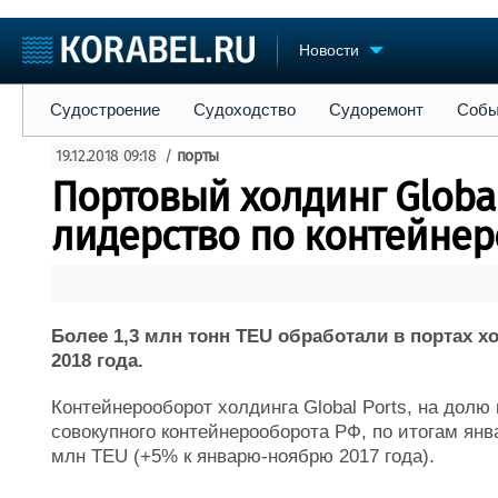
Новости
Судостроение
Судоходство
Судоремонт
События
Пре
Судостроение
Судоходство
Судоремонт
Собы
Судостроение
Торговая площадка
Конфере
19.12.2018 09:18
/
порты
Пульс
Доска объявлений
Выставк
Портовый холдинг Global
Новости
Продажа флота
Личност
Компании
Оборудование
Словарь
лидерство по контейнер
Репутация
Изделия
Работа
Материалы
Крюинг
Услуги
Журнал
Более 1,3 млн тонн TEU обработали в портах хо
Реклама
2018 года.
Контейнерооборот холдинга Global Ports, на долю
совокупного контейнерооборота РФ, по итогам янв
млн TEU (+5% к январю-ноябрю 2017 года).