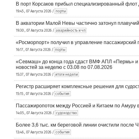
В порт Корсаков прибыл специализированный флот 
19:45 , 07 Августа 2026 /
порты
В акватории Малой Невы частично затонул плавучий
19:30 , 07 Августа 2026 /
аварийность и чп
«Росморпорт» получил в управление пассажирский 
16:17 , 07 Августа 2026 /
порты
«Севмаш» до конца года сдаст ВМФ АПЛ «Пермь» и
новостей за неделю с 03.08 по 07.08.2026
15:37 , 07 Августа 2026 /
итоги недели
Регистр расширяет комплексные решения для судо
15:15 , 07 Августа 2026 /
события
Пассажиропоток между Россией и Китаем по Амуру 
14:05 , 07 Августа 2026 /
судоходство
Более 3,6 тыс. км береговой линии очистили после 
13:46 , 07 Августа 2026 /
события