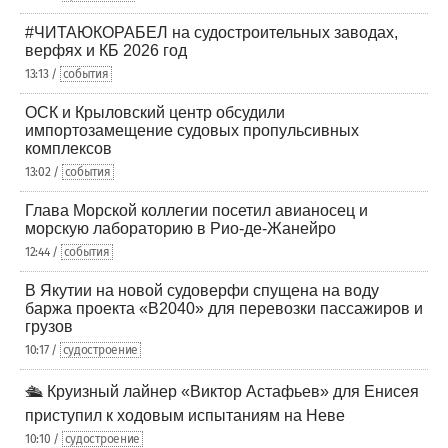
#ЧИТАЮКОРАБЕЛ на судостроительных заводах,
верфях и КБ 2026 год
13:13 /
события
ОСК и Крыловский центр обсудили
импортозамещение судовых пропульсивных
комплексов
13:02 /
события
Глава Морской коллегии посетил авианосец и
морскую лабораторию в Рио-де-Жанейро
12:44 /
события
В Якутии на новой судоверфи спущена на воду
баржа проекта «В2040» для перевозки пассажиров и
грузов
10:17 /
судостроение
🛳️ Круизный лайнер «Виктор Астафьев» для Енисея
приступил к ходовым испытаниям на Неве
10:10 /
судостроение