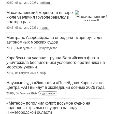
20:59 , 06 Августа 2026 /
события
Махачкалинский морпорт в январе-
июле увеличил грузоперевалку в
полтора раза
20:45 , 06 Августа 2026 /
порты
Минтранс Азербайджана определит маршруты для
автономных морских судов
20:30 , 06 Августа 2026 /
судоходство
Корабельная ударная группа Балтийского флота
уничтожила беспилотники условного противника на
морском учении
20:15 , 06 Августа 2026 /
вмф
Научные суда «Эколог» и «Посейдон» Карельского
центра РАН выйдут в экспедиции осенью 2026 года
20:00 , 06 Августа 2026 /
судоремонт
«Метеор» пополнил флот: восьмое судно на
подводных крыльях спущено на воду в
Нижегородской области