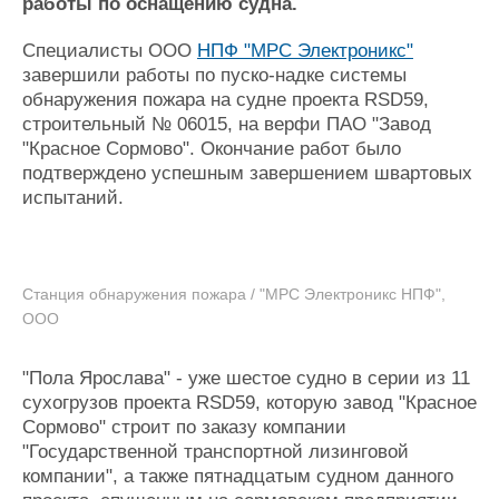
Новости
Продажа флота
работы по оснащению судна.
Компании
Оборудование
Специалисты ООО
НПФ "МРС Электроникс"
Репутация
Изделия
завершили работы по пуско-надке системы
Работа
Материалы
обнаружения пожара на судне проекта RSD59,
Крюинг
Услуги
строительный № 06015, на верфи ПАО "Завод
Журнал
"Красное Сормово". Окончание работ было
Реклама
подтверждено успешным завершением швартовых
испытаний.
Конференции
Флот
Выставки и семинары
Галерея флота
Личности
Форум
Станция обнаружения пожара / "МРС Электроникс НПФ",
Словарь
Отзывы
ООО
Все службы
"Пола Ярослава" - уже шестое судно в серии из 11
сухогрузов проекта RSD59, которую завод "Красное
Сормово" строит по заказу компании
"Государственной транспортной лизинговой
компании", а также пятнадцатым судном данного