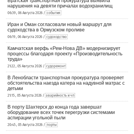
Братская транспортная прокуратура выявила
нарушения на девяти причалах водохранилищ
06:39 , 06 Августа 2026 /
события
Иран и Оман согласовали новый маршрут для
судоходства в Ормузском проливе
06:19 , 06 Августа 2026 /
судоходство
Камчатская верфь «Рем-Нова ДВ» модернизирует
процессы благодаря проекту «Производительность
труда»
21:22 , 05 Августа 2026 /
судоремонт
В Ленобласти транспортная прокуратура проверяет
обстоятельства наезда катера на надувной матрас с
детьми
21:15 , 05 Августа 2026 /
аварийность и чп
В порту Шахтерск до конца года завершат
оборудование всех точек перегрузки системами
аспирации угольной пыли
20:45 , 05 Августа 2026 /
порты