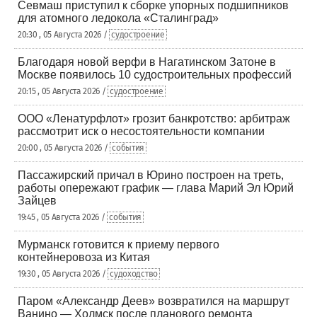
Севмаш приступил к сборке упорных подшипников
для атомного ледокола «Сталинград»
20:30 , 05 Августа 2026 /
судостроение
Благодаря новой верфи в Нагатинском Затоне в
Москве появилось 10 судостроительных профессий
20:15 , 05 Августа 2026 /
судостроение
ООО «Ленатурфлот» грозит банкротство: арбитраж
рассмотрит иск о несостоятельности компании
20:00 , 05 Августа 2026 /
события
Пассажирский причал в Юрино построен на треть,
работы опережают график — глава Марий Эл Юрий
Зайцев
19:45 , 05 Августа 2026 /
события
Мурманск готовится к приему первого
контейнеровоза из Китая
19:30 , 05 Августа 2026 /
судоходство
Паром «Александр Деев» возвратился на маршрут
Ванино — Холмск после планового ремонта