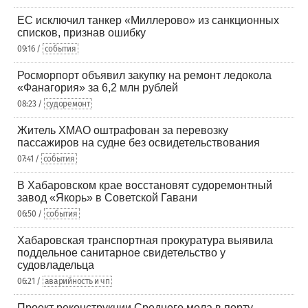
ЕС исключил танкер «Миллерово» из санкционных
списков, признав ошибку
09:16 /
события
Росморпорт объявил закупку на ремонт ледокола
«Фанагория» за 6,2 млн рублей
08:23 /
судоремонт
Житель ХМАО оштрафован за перевозку
пассажиров на судне без освидетельствования
07:41 /
события
В Хабаровском крае восстановят судоремонтный
завод «Якорь» в Советской Гавани
06:50 /
события
Хабаровская транспортная прокуратура выявила
поддельное санитарное свидетельство у
судовладельца
06:21 /
аварийность и чп
Проект реконструкции Среднего мола в порту