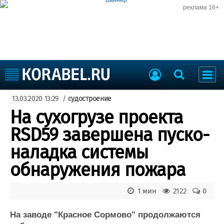
реклама 16+
Судостроение
13.03.2020 13:29
/
судостроение
Судоходство
Судоремонт
На сухогрузе проекта
События
Пресс-релизы
RSD59 завершена пуско-
Порты
Рыболовство
наладка системы
ВМФ
Образование
обнаружения пожара
Яхты и катера
Еще
1 мин
2122
0
Судостроение
Торговая площадка
Пульс
Доска объявлений
На заводе "Красное Сормово" продолжаются