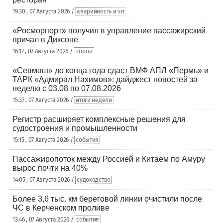
19:30 , 07 Августа 2026 /
аварийность и чп
«Росморпорт» получил в управление пассажирский
причал в Диксоне
16:17 , 07 Августа 2026 /
порты
«Севмаш» до конца года сдаст ВМФ АПЛ «Пермь» и
ТАРК «Адмирал Нахимов»: дайджест новостей за
неделю с 03.08 по 07.08.2026
15:37 , 07 Августа 2026 /
итоги недели
Регистр расширяет комплексные решения для
судостроения и промышленности
15:15 , 07 Августа 2026 /
события
Пассажиропоток между Россией и Китаем по Амуру
вырос почти на 40%
14:05 , 07 Августа 2026 /
судоходство
Более 3,6 тыс. км береговой линии очистили после
ЧС в Керченском проливе
13:46 , 07 Августа 2026 /
события