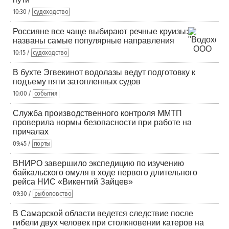
10:30 /
судоходство
Россияне все чаще выбирают речные круизы:
названы самые популярные направления
10:15 /
судоходство
В бухте Эгвекинот водолазы ведут подготовку к
подъему пяти затопленных судов
10:00 /
события
Служба производственного контроля ММТП
проверила нормы безопасности при работе на
причалах
09:45 /
порты
ВНИРО завершило экспедицию по изучению
байкальского омуля в ходе первого длительного
рейса НИС «Викентий Зайцев»
09:30 /
рыболовство
В Самарской области ведется следствие после
гибели двух человек при столкновении катеров на