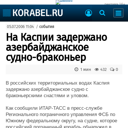
реклама 16+
Судостроение
05.07.2006 11:04
/
события
Судоходство
Судоремонт
На Каспии задержано
События
Пресс-релизы
азербайджанское
Порты
Рыболовство
судно-браконьер
ВМФ
Образование
Яхты и катера
1 мин
432
0
Еще
В российских территориальных водах Каспия
Судостроение
Торговая площадка
задержано азербайджанское судно с
Пульс
Доска объявлений
браконьерскими снастями и уловом.
Новости
Продажа флота
Компании
Оборудование
Как сообщили ИТАР-ТАСС в пресс-службе
Репутация
Изделия
Регионального пограничного управления ФСБ по
Работа
Материалы
Южному федеральному округу, на судне, которое
Крюинг
Услуги
российский пограничный корабль обнаружил в