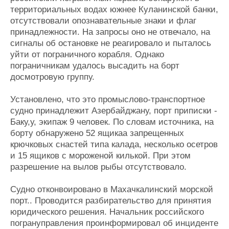
Журнал
территориальных водах южнее Куланинской банки,
отсутствовали опознавательные знаки и флаг
Реклама
принадлежности. На запросы оно не отвечало, на
сигналы об остановке не реагировало и пыталось
Конференции
Флот
уйти от пограничного корабля. Однако
Выставки и семинары
Галерея флота
пограничникам удалось высадить на борт
досмотровую группу.
Личности
Форум
Словарь
Отзывы
Установлено, что это промыслово-транспортное
Все службы
судно принадлежит Азербайджану, порт приписки -
Баку,у, экипаж 9 человек. По словам источника, на
борту обнаружено 52 ящикаа запрещенных
крючковых снастей типа калада, несколько осетров
и 15 ящиков с мороженой килькой. При этом
разрешение на вылов рыбы отсутствовало.
Судно отконвоировано в Махачкалинский морской
порт.. Проводится разбирательство для принятия
юридического решения. Начальник российского
погрануправления проинформировал об инциденте