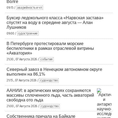
Волге
09:15 /
аварийность и чп
Буксир ледокольного класса «Нарвская застава»
спустят на воду в середине августа — Алан
Лушников
09:00 /
судостроение
В Петербурге протестировали морские
беспилотники в рамках отраслевой витрины
«Акватория»
21:30 , 07 Августа 2026 /
события
Северный завоз в Ненецком автономном округе
выполнен на 86,1%
21:15 , 07 Августа 2026 /
судоходство
ААНИИ: в арктических морях сохраняются
массивы сплоченного льда, часть акваторий
свободна ото льда
21:00 , 07 Августа 2026 /
судоходство
Собственника причала на Байкале