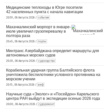
Медицинские теплоходы в Югре посетили
42 населенных пункта с начала навигации
20:59 , 06 Августа 2026 /
события
Махачкалинский морпорт в январе-
июле увеличил грузоперевалку в
полтора раза
20:45 , 06 Августа 2026 /
порты
Минтранс Азербайджана определит маршруты для
автономных морских судов
20:30 , 06 Августа 2026 /
судоходство
Корабельная ударная группа Балтийского флота
уничтожила беспилотники условного противника на
морском учении
20:15 , 06 Августа 2026 /
вмф
Научные суда «Эколог» и «Посейдон» Карельского
центра РАН выйдут в экспедиции осенью 2026 года
20:00 , 06 Августа 2026 /
судоремонт