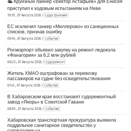
🛳️ Круизный лайнер «Виктор Астафьев» для Енисея
приступил к ходовым испытаниям на Неве
10:10 , 07 Августа 2026 /
судостроение
ЕС исключил танкер «Миллерово» из санкционных
списков, признав ошибку
09:16 , 07 Августа 2026 /
события
Росморпорт объявил закупку на ремонт ледокола
«Фанагория» за 6,2 млн рублей
08:23 , 07 Августа 2026 /
судоремонт
Житель ХМАО оштрафован за перевозку
пассажиров на судне без освидетельствования
07:41 , 07 Августа 2026 /
события
В Хабаровском крае восстановят судоремонтный
завод «Якорь» в Советской Гавани
06:50 , 07 Августа 2026 /
события
Хабаровская транспортная прокуратура выявила
поддельное санитарное свидетельство у
судовладельца