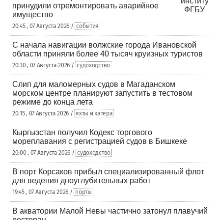
принудили отремонтировать аварийное
имущество
20:45 , 07 Августа 2026 /
события
С начала навигации волжские города Ивановской
области приняли более 40 тысяч круизных туристов
20:30 , 07 Августа 2026 /
судоходство
Слип для маломерных судов в Магаданском
морском центре планируют запустить в тестовом
режиме до конца лета
20:15 , 07 Августа 2026 /
яхты и катера
Кыргызстан получил Кодекс торгового
мореплавания с регистрацией судов в Бишкеке
20:00 , 07 Августа 2026 /
судоходство
В порт Корсаков прибыл специализированный флот
для ведения дноуглубительных работ
19:45 , 07 Августа 2026 /
порты
В акватории Малой Невы частично затонул плавучий
ресторан