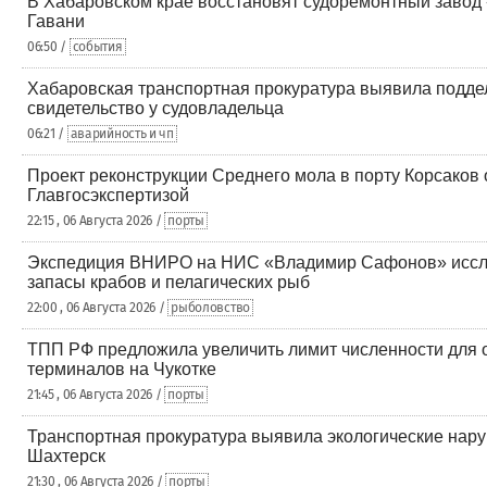
В Хабаровском крае восстановят судоремонтный завод 
Гавани
06:50 /
события
Хабаровская транспортная прокуратура выявила подде
свидетельство у судовладельца
06:21 /
аварийность и чп
Проект реконструкции Среднего мола в порту Корсаков
Главгосэкспертизой
22:15 , 06 Августа 2026 /
порты
Экспедиция ВНИРО на НИС «Владимир Сафонов» иссл
запасы крабов и пелагических рыб
22:00 , 06 Августа 2026 /
рыболовство
ТПП РФ предложила увеличить лимит численности для 
терминалов на Чукотке
21:45 , 06 Августа 2026 /
порты
Транспортная прокуратура выявила экологические нару
Шахтерск
21:30 , 06 Августа 2026 /
порты