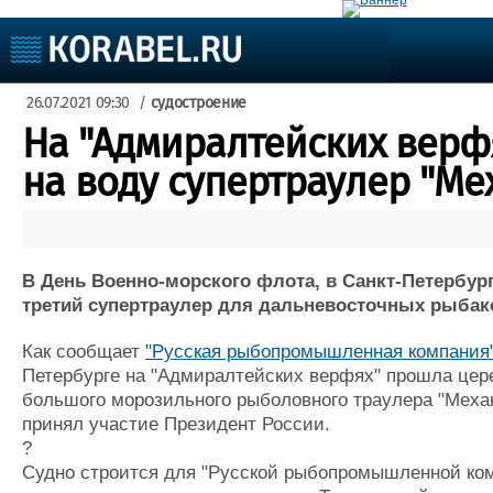
Судостроение
26.07.2021 09:30
/
судостроение
Судоходство
Судоремонт
На "Адмиралтейских верф
События
Пресс-релизы
на воду супертраулер "Ме
Порты
Рыболовство
ВМФ
Образование
Яхты и катера
Еще
В День Военно-морского флота, в Санкт-Петербург
третий супертраулер для дальневосточных рыбак
Судостроение
Торговая площадка
Конфере
Как сообщает
"Русская рыбопромышленная компания
Пульс
Доска объявлений
Выставк
Петербурге на "Адмиралтейских верфях" прошла цер
Новости
Продажа флота
Личност
большого морозильного рыболовного траулера "Механ
Компании
Оборудование
Словарь
принял участие Президент России.
Репутация
Изделия
?
Работа
Материалы
Судно строится для "Русской рыбопромышленной ком
Крюинг
Услуги