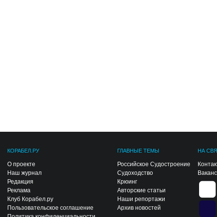
КОРАБЕЛ.РУ
ГЛАВНЫЕ ТЕМЫ
НА СВ
О проекте
Российское Судостроение
Конта
Наш журнал
Судоходство
Вакан
Редакция
Крюинг
Реклама
Авторские статьи
Клуб Корабел.ру
Наши репортажи
Пользовательское соглашение
Архив новостей
Политика конфиденциальности