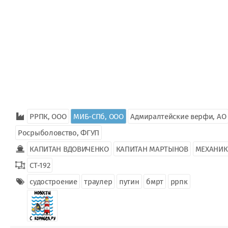
РРПК, ООО
МИБ-СПб, ООО
Адмиралтейские верфи, АО
Росрыболовство, ФГУП
КАПИТАН ВДОВИЧЕНКО
КАПИТАН МАРТЫНОВ
МЕХАНИК
СТ-192
судостроение
траулер
путин
бмрт
ррпк