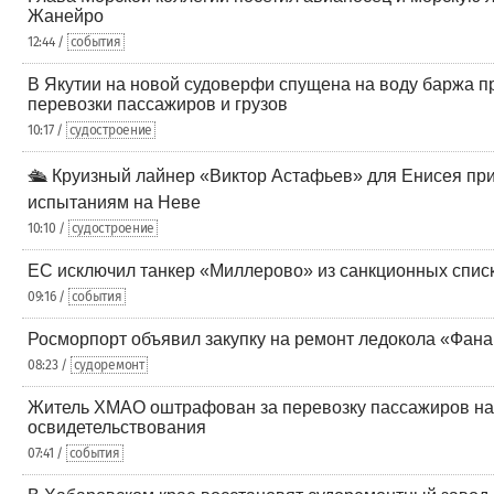
Жанейро
12:44 /
события
В Якутии на новой судоверфи спущена на воду баржа п
перевозки пассажиров и грузов
10:17 /
судостроение
🛳️ Круизный лайнер «Виктор Астафьев» для Енисея пр
испытаниям на Неве
10:10 /
судостроение
ЕС исключил танкер «Миллерово» из санкционных списк
09:16 /
события
Росморпорт объявил закупку на ремонт ледокола «Фанаг
08:23 /
судоремонт
Житель ХМАО оштрафован за перевозку пассажиров на 
освидетельствования
07:41 /
события