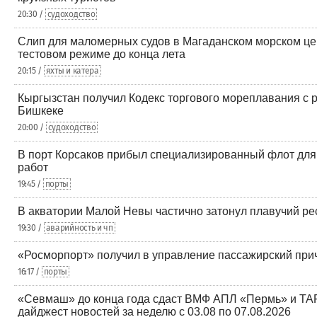
20:30 /
судоходство
Слип для маломерных судов в Магаданском морском цен
тестовом режиме до конца лета
20:15 /
яхты и катера
Кыргызстан получил Кодекс торгового мореплавания с р
Бишкеке
20:00 /
судоходство
В порт Корсаков прибыл специализированный флот для
работ
19:45 /
порты
В акватории Малой Невы частично затонул плавучий ре
19:30 /
аварийность и чп
«Росморпорт» получил в управление пассажирский при
16:17 /
порты
«Севмаш» до конца года сдаст ВМФ АПЛ «Пермь» и ТА
дайджест новостей за неделю с 03.08 по 07.08.2026