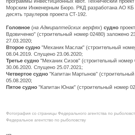
программы инвестиционных квот. Технический проект
Журнал
Морским Инженерным Бюро. РКД разработана АО КБ "
Реклама
десять траулеров проекта СТ-192.
Головное
(
на Адмиралтейских верфях
)
судно
проект
Флот
Вдовиченко" (строительный номер 02480) заложено 2
Галерея флота
27.03.2020;
Форум
Второе судно
"Механик Маслак" (строительный номе
Отзывы
08.04.2019. Спущено 23.06.2020;
Все службы
Третье судно
"Механик Сизов" (строительный номер 
30.06.2020. Спущено 25.07.2021;
Четвертое судно
"Капитан Мартынов" (строительный
05.08.2020;
Пятое судно
"Капитан Юнак" (строительный номер 024
Фотография со страницы Федерального агентства по рыболовств
Федеральное агентство по рыболовству