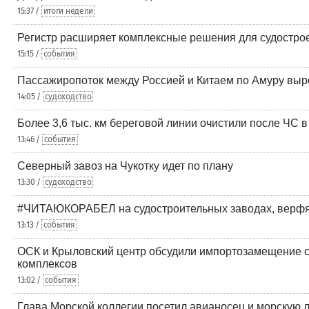
15:37 /
итоги недели
Регистр расширяет комплексные решения для судостр
15:15 /
события
Пассажиропоток между Россией и Китаем по Амуру выр
14:05 /
судоходство
Более 3,6 тыс. км береговой линии очистили после ЧС 
13:46 /
события
Северный завоз на Чукотку идет по плану
13:30 /
судоходство
#ЧИТАЮКОРАБЕЛ на судостроительных заводах, верфях
13:13 /
события
ОСК и Крыловский центр обсудили импортозамещение 
комплексов
13:02 /
события
Глава Морской коллегии посетил авианосец и морскую 