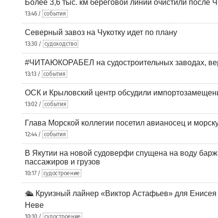
Более 3,6 тыс. км береговой линии очистили после 
13:46 /
события
Северный завоз на Чукотку идет по плану
13:30 /
судоходство
#ЧИТАЮКОРАБЕЛ на судостроительных заводах, вер
13:13 /
события
ОСК и Крыловский центр обсудили импортозамещен
13:02 /
события
Глава Морской коллегии посетил авианосец и морс
12:44 /
события
В Якутии на новой судоверфи спущена на воду барж
пассажиров и грузов
10:17 /
судостроение
🛳️ Круизный лайнер «Виктор Астафьев» для Енисея
Неве
10:10 /
судостроение