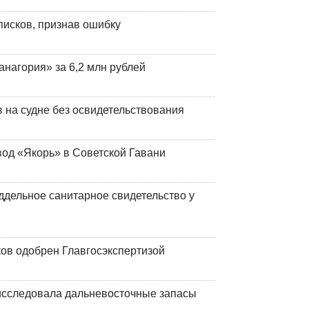
писков, признав ошибку
анагория» за 6,2 млн рублей
на судне без освидетельствования
вод «Якорь» в Советской Гавани
ддельное санитарное свидетельство у
ков одобрен Главгосэкспертизой
сследовала дальневосточные запасы