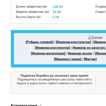
Длина габаритная (м)
138.90
Осадка
Ширина габаритная (м)
16.80
Скорост
Высота борта (м)
5.00
[Рубщик судовой]
|
[Инженер-конструктор]
|
[Инжене
[Инженер-конструктор]
|
Инженер по качеству 
[Инженер-металловед]
|
Инженер-эколог
|
[Фрезе
[Машинист крана]
|
[Мастер]
Подписка Корабел.ру экономит ваше время
Подпишитесь на ежедневную рассылку новостей и
будьте в курсе всего самого важного и интересного!
Комментарии
0.