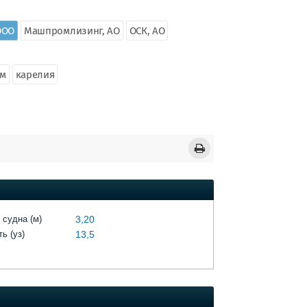
ООО
Машпромлизинг, АО
ОСК, АО
зм
карелия
 судна (м)
3,20
ь (уз)
13,5