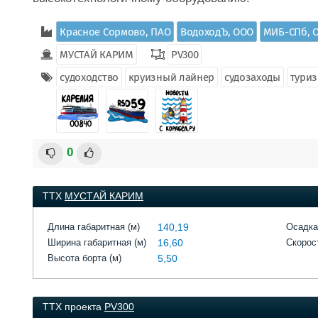
Красное Сормово, ПАО
ВодоходЪ, ООО
МИБ-СПб, 
МУСТАЙ КАРИМ
PV300
судоходство
круизный лайнер
судозаходы
тури
0
ТТХ
МУСТАЙ КАРИМ
Длина габаритная (м)
140,19
Осадка
Ширина габаритная (м)
16,60
Скорост
Высота борта (м)
5,50
ТТХ проекта
PV300