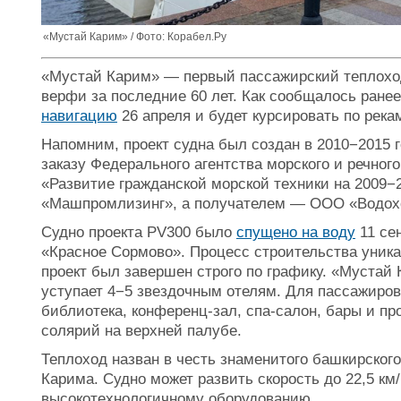
«Мустай Карим» / Фото: Корабел.Ру
«Мустай Карим» — первый пассажирский теплоход
верфи за последние 60 лет. Как сообщалось ранее
навигацию
26 апреля и будет курсировать по река
Напомним, проект судна был создан в 2010−2015
заказу Федерального агентства морского и речног
«Развитие гражданской морской техники на 2009−
«Машпромлизинг», а получателем — ООО «Водох
Судно проекта PV300 было
спущено на воду
11 се
«Красное Сормово». Процесс строительства уникал
проект был завершен строго по графику. «Мустай
уступает 4−5 звездочным отелям. Для пассажиров
библиотека, конференц-зал, спа-салон, бары и пр
солярий на верхней палубе.
Теплоход назван в честь знаменитого башкирского
Карима. Судно может развить скорость до 22,5 км
высокотехнологичному оборудованию.