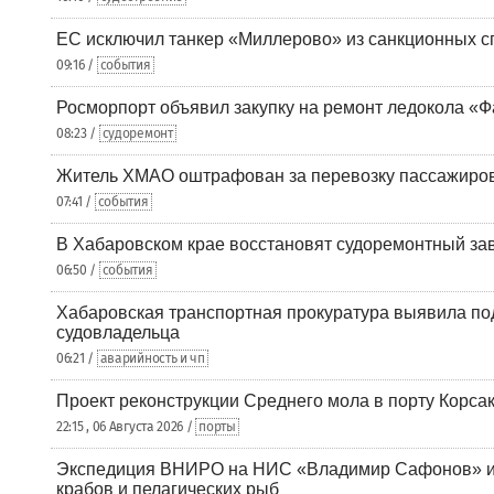
ЕС исключил танкер «Миллерово» из санкционных с
09:16 /
события
Росморпорт объявил закупку на ремонт ледокола «Ф
08:23 /
судоремонт
Житель ХМАО оштрафован за перевозку пассажиров 
07:41 /
события
В Хабаровском крае восстановят судоремонтный за
06:50 /
события
Хабаровская транспортная прокуратура выявила по
судовладельца
06:21 /
аварийность и чп
Проект реконструкции Среднего мола в порту Корса
22:15 , 06 Августа 2026 /
порты
Экспедиция ВНИРО на НИС «Владимир Сафонов» и
крабов и пелагических рыб