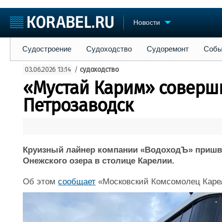
Новости
Судостроение
Судоходство
Судоремонт
События
Пре
Судостроение
Судоходство
Судоремонт
Собы
Судостроение
Торговая площадка
Конфере
03.06.2026 13:14
/
судоходство
Пульс
Доска объявлений
Выставк
«Мустай Карим» соверши
Новости
Продажа флота
Личност
Компании
Оборудование
Словарь
Петрозаводск
Репутация
Изделия
Работа
Материалы
Крюинг
Услуги
Журнал
Круизный лайнер компании «ВодоходЪ» пришв
Реклама
Онежского озера в столице Карелии.
Об этом
сообщает
«Московский Комсомолец Каре