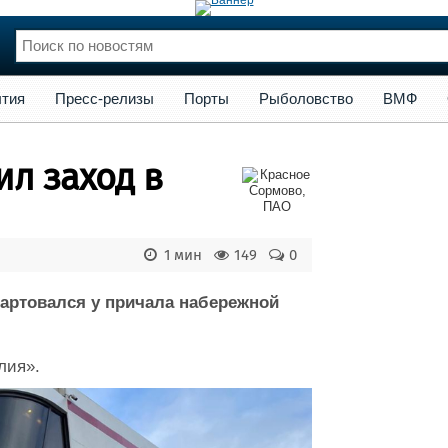
сс-релизы
Порты
Рыболовство
ВМФ
Образование
Яхт
тия
Пресс-релизы
Порты
Рыболовство
ВМФ
нции
Флот
и и семинары
Галерея флота
л заход в
и
Форум
Отзывы
Все службы
1 мин
149
0
артовался у причала набережной
лия».