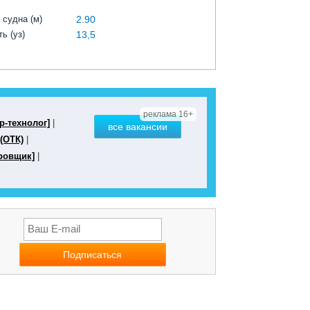
 судна (м)
2.90
ь (уз)
13,5
реклама 16+
р-технолог]
|
все вакансии
(ОТК)
|
ровщик]
|