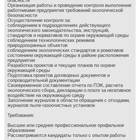
опасности
Организация работы и проведение контроля выполнения
Выставки и семинары
Галерея флота
работниками предприятия требований экологической
Личности
Форум
безопасности
Осуществление контроля за:
Словарь
Отзывы
соблюдением в подразделениях действующего
Все службы
экологического законодательства, инструкций,
стандартов и нормативов по охране окружающей среды
соблюдением технологических режимов
природоохранных объектов
соблюдением экологических стандартов и ромативов
состоянием окружающей среды в районе расположения
предприятия
Разработка проектов и текущих планов по охране
окружающей среды
Подготовка проектов договорных документов и
сопроводительной документации
Своевременное составление отчета по ПЭК, расчета
экологического сбора, декларации о плате за негативное
воздействие на окружающую среду
Заполнение журналов в области обращения с отходами,
журналов пыле-газоочистных установок
Требования:
Высшее или среднее профессиональное профильное
образование
Рассматриваются кандидаты только с опытом работы