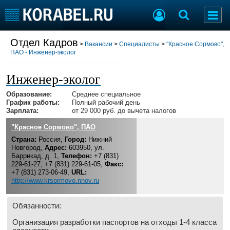
Отдел Кадров
Разместить Резюме
>
Вакансии
>
Специалисты
>
"Красное Сормово",
ПАО - Инженер-эколог
Добавить Вакансию
Инженер-эколог
Образование:
Среднее специальное
Судостроение
Торговая площадка
График работы:
Полный рабочий день
Пульс
Доска объявлений
Зарплата:
от 29 000 руб. до вычета налогов
Новости
Продажа флота
"Красное Сормово", ПАО
Компании
Оборудование
Страна:
Россия,
Город:
Нижний
Репутация
Изделия
Новгород,
Адрес:
603950, ул.
Баррикад, д. 1,
Телефон:
+7 (831)
Работа
Материалы
229-61-27, +7 (831) 229-61-05,
Факс:
Крюинг
Услуги
+7 (831) 273-06-49,
URL:
http://www.krsormovo.nnov.ru
Журнал
Реклама
Обязанности:
Организация разработки паспортов на отходы 1-4 класса
Конференции
Флот