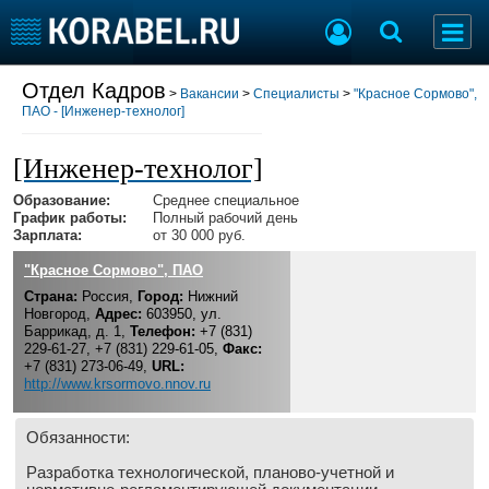
Отдел Кадров
Разместить Резюме
>
Вакансии
>
Специалисты
>
"Красное Сормово",
ПАО - [Инженер-технолог]
Добавить Вакансию
[Инженер-технолог]
Образование:
Среднее специальное
Судостроение
Торговая площадка
График работы:
Полный рабочий день
Пульс
Доска объявлений
Зарплата:
от 30 000 руб.
Новости
Продажа флота
"Красное Сормово", ПАО
Компании
Оборудование
Страна:
Россия,
Город:
Нижний
Репутация
Изделия
Новгород,
Адрес:
603950, ул.
Баррикад, д. 1,
Телефон:
+7 (831)
Работа
Материалы
229-61-27, +7 (831) 229-61-05,
Факс:
Крюинг
Услуги
+7 (831) 273-06-49,
URL:
http://www.krsormovo.nnov.ru
Журнал
Реклама
Обязанности:
Разработка технологической, планово-учетной и
Конференции
Флот