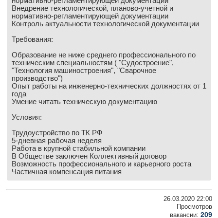
нормативно-регламентирующей документации
Внедрение технологической, планово-учетной и
Выставки и семинары
Галерея флота
нормативно-регламентирующей документации
Личности
Форум
Контроль актуальности технологической документации
Словарь
Отзывы
Требования:
Все службы
Образование не ниже среднего профессионального по
техническим специальностям ( "Судостроение",
"Технология машиностроения", "Сварочное
производство")
Опыт работы на инженерно-технических должностях от 1
года
Умение читать техническую документацию
Условия:
Трудоустройство по ТК РФ
5-дневная рабочая неделя
Работа в крупной стабильной компании
В Обществе заключен Коллективный договор
Возможность профессионального и карьерного роста
Частичная компенсация питания
26.03.2020 22:00
Просмотров
209
вакансии: