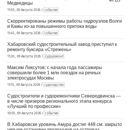
Медведицы
11:59 , 09 Августа 2026 /
события
Скорректированы режимы работы гидроузлов Волги
и Камы из-за повышенного притока воды
11:45 , 09 Августа 2026 /
события
Хабаровский судостроительный завод приступил к
ремонту буксира «Стрежень»
11:30 , 09 Августа 2026 /
судоремонт
Максим Ликсутов: с начала года пассажиры
совершили более 1 млн поездок на речных
электросудах Москвы
11:15 , 09 Августа 2026 /
судоходство
Судостроители и судоремонтники Северодвинска —
в числе призеров регионального этапа конкурса
«Лучший по профессии»
10:59 , 09 Августа 2026 /
события
В Хабаровске уровень Амура достиг 448 см: закрыто
четыре остановки теплоходов на островах