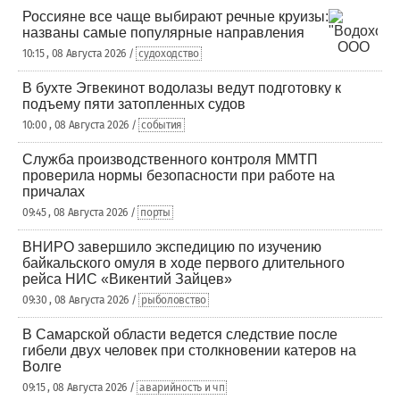
Россияне все чаще выбирают речные круизы:
названы самые популярные направления
10:15 , 08 Августа 2026 /
судоходство
В бухте Эгвекинот водолазы ведут подготовку к
подъему пяти затопленных судов
10:00 , 08 Августа 2026 /
события
Служба производственного контроля ММТП
проверила нормы безопасности при работе на
причалах
09:45 , 08 Августа 2026 /
порты
ВНИРО завершило экспедицию по изучению
байкальского омуля в ходе первого длительного
рейса НИС «Викентий Зайцев»
09:30 , 08 Августа 2026 /
рыболовство
В Самарской области ведется следствие после
гибели двух человек при столкновении катеров на
Волге
09:15 , 08 Августа 2026 /
аварийность и чп