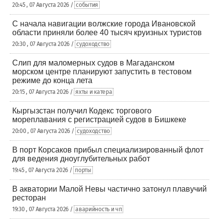
20:45 , 07 Августа 2026 /
события
С начала навигации волжские города Ивановской
области приняли более 40 тысяч круизных туристов
20:30 , 07 Августа 2026 /
судоходство
Слип для маломерных судов в Магаданском
морском центре планируют запустить в тестовом
режиме до конца лета
20:15 , 07 Августа 2026 /
яхты и катера
Кыргызстан получил Кодекс торгового
мореплавания с регистрацией судов в Бишкеке
20:00 , 07 Августа 2026 /
судоходство
В порт Корсаков прибыл специализированный флот
для ведения дноуглубительных работ
19:45 , 07 Августа 2026 /
порты
В акватории Малой Невы частично затонул плавучий
ресторан
19:30 , 07 Августа 2026 /
аварийность и чп