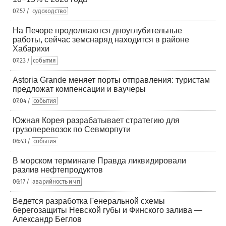
07:57 /
судоходство
На Печоре продолжаются дноуглубительные
работы, сейчас земснаряд находится в районе
Хабарихи
07:23 /
события
Astoria Grande меняет порты отправления: туристам
предложат компенсации и ваучеры
07:04 /
события
Южная Корея разрабатывает стратегию для
грузоперевозок по Севморпути
06:43 /
события
В морском терминале Правда ликвидировали
разлив нефтепродуктов
06:17 /
аварийность и чп
Ведется разработка Генеральной схемы
берегозащиты Невской губы и Финского залива —
Александр Беглов