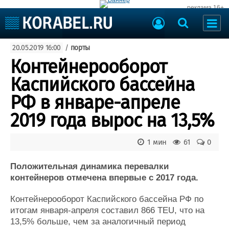
реклама 16+
Судостроение
20.05.2019 16:00
/
порты
Судоходство
Судоремонт
Контейнерооборот
События
Пресс-релизы
Каспийского бассейна
Порты
Рыболовство
РФ в январе-апреле
ВМФ
Образование
2019 года вырос на 13,5%
Яхты и катера
Еще
1 мин
61
0
Судостроение
Торговая площадка
Пульс
Доска объявлений
Положительная динамика перевалки
Новости
Продажа флота
контейнеров отмечена впервые с 2017 года.
Компании
Оборудование
Контейнерооборот Каспийского бассейна РФ по
Репутация
Изделия
итогам января-апреля составил 866 TEU, что на
Работа
Материалы
13,5% больше, чем за аналогичный период
Крюинг
Услуги