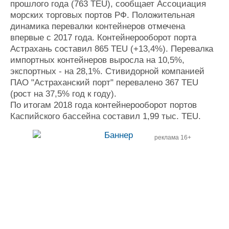
прошлого года (763 TEU), сообщает Ассоциация
Журнал
морских торговых портов РФ. Положительная
Реклама
динамика перевалки контейнеров отмечена
впервые с 2017 года. Контейнерооборот порта
Астрахань составил 865 TEU (+13,4%). Перевалка
Конференции
Флот
импортных контейнеров выросла на 10,5%,
Выставки и семинары
Галерея флота
экспортных - на 28,1%. Стивидорной компанией
Личности
Форум
ПАО "Астраханский порт" перевалено 367 TEU
Словарь
Отзывы
(рост на 37,5% год к году).
Все службы
По итогам 2018 года контейнерооборот портов
Каспийского бассейна составил 1,99 тыс. TEU.
реклама 16+