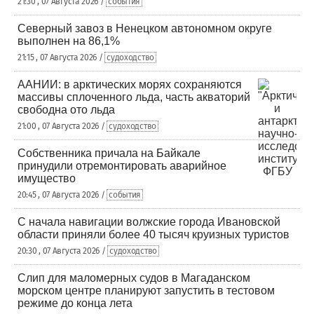
21:30 , 07 Августа 2026 /
события
Северный завоз в Ненецком автономном округе
выполнен на 86,1%
21:15 , 07 Августа 2026 /
судоходство
ААНИИ: в арктических морях сохраняются
массивы сплоченного льда, часть акваторий
свободна ото льда
21:00 , 07 Августа 2026 /
судоходство
Собственника причала на Байкале
принудили отремонтировать аварийное
имущество
20:45 , 07 Августа 2026 /
события
С начала навигации волжские города Ивановской
области приняли более 40 тысяч круизных туристов
20:30 , 07 Августа 2026 /
судоходство
Слип для маломерных судов в Магаданском
морском центре планируют запустить в тестовом
режиме до конца лета