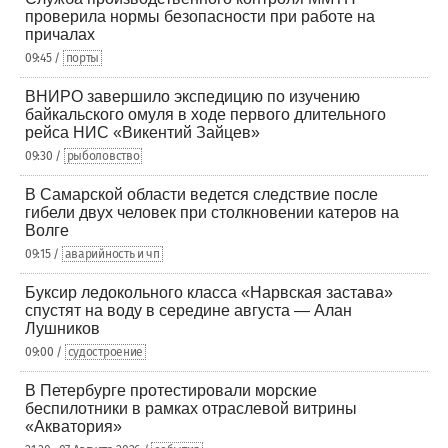
проверила нормы безопасности при работе на
причалах
09:45 /
порты
ВНИРО завершило экспедицию по изучению
байкальского омуля в ходе первого длительного
рейса НИС «Викентий Зайцев»
09:30 /
рыболовство
В Самарской области ведется следствие после
гибели двух человек при столкновении катеров на
Волге
09:15 /
аварийность и чп
Буксир ледокольного класса «Нарвская застава»
спустят на воду в середине августа — Алан
Лушников
09:00 /
судостроение
В Петербурге протестировали морские
беспилотники в рамках отраслевой витрины
«Акватория»