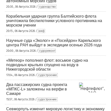
автономных морских судов
20:30 , 06 Августа 2026 /
судоходство
Корабельная ударная группа Балтийского флота
уничтожила беспилотники условного противника на
морском учении
20:15 , 06 Августа 2026 /
вмф
Научные суда «Эколог» и «Посейдон» Карельского
центра РАН выйдут в экспедиции осенью 2026 года
20:00 , 06 Августа 2026 /
судоремонт
«Метеор» пополнил флот: восьмое судно на
подводных крыльях спущено на воду в
Нижегородской области
17:04 , 06 Августа 2026 /
судостроение
Два пассажирских судна проекта
«МПКС-L» заложены на верфи в
Самаре
15:57 , 06 Августа 2026 /
судостроение
Севморпуть изменит мировую логистику и экономику