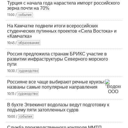
Турция с начала года нарастила импорт российского
зерна почти на 70%
11:00 /
события
На Камчатке подвели итоги всероссийских
студенческих путинных проектов «Сила Востока» и
«Камчатка»
10:45 /
образование
Россия предложила странам БРИКС участие в
развитии инфраструктуры Северного морского
пути
10:30 /
судоходство
Россияне все чаще выбирают речные круизы:
названы самые популярные направления
10:15 /
судоходство
В бухте Эгвекинот водолазы ведут подготовку к
подъему пяти затопленных судов
10:00 /
события
Служба производственного контроля ММТП