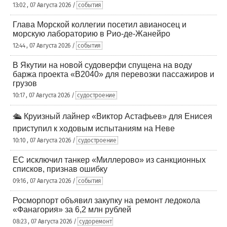
13:02 , 07 Августа 2026 /
события
Глава Морской коллегии посетил авианосец и
морскую лабораторию в Рио-де-Жанейро
12:44 , 07 Августа 2026 /
события
В Якутии на новой судоверфи спущена на воду
баржа проекта «В2040» для перевозки пассажиров и
грузов
10:17 , 07 Августа 2026 /
судостроение
🛳️ Круизный лайнер «Виктор Астафьев» для Енисея
приступил к ходовым испытаниям на Неве
10:10 , 07 Августа 2026 /
судостроение
ЕС исключил танкер «Миллерово» из санкционных
списков, признав ошибку
09:16 , 07 Августа 2026 /
события
Росморпорт объявил закупку на ремонт ледокола
«Фанагория» за 6,2 млн рублей
08:23 , 07 Августа 2026 /
судоремонт