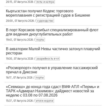
20:15 , 07 Августа 2026 /
яхты и катера
Кыргызстан получил Кодекс торгового
мореплавания с регистрацией судов в Бишкеке
20:00 , 07 Августа 2026 /
судоходство
В порт Корсаков прибыл специализированный флот
для ведения дноуглубительных работ
19:45 , 07 Августа 2026 /
порты
В акватории Малой Невы частично затонул плавучий
ресторан
19:30 , 07 Августа 2026 /
аварийность и чп
«Росморпорт» получил в управление пассажирский
причал в Диксоне
16:17 , 07 Августа 2026 /
порты
«Севмаш» до конца года сдаст ВМФ АПЛ «Пермь» и
ТАРК «Адмирал Нахимов»: дайджест новостей за
неделю с 03.08 по 07.08.2026
15:37 , 07 Августа 2026 /
итоги недели