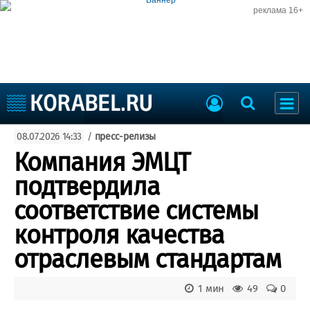
реклама 16+
Судостроение
08.07.2026 14:33
/
пресс-релизы
Судоходство
Судоремонт
Компания ЭМЦТ
События
Пресс-релизы
подтвердила
Порты
Рыболовство
соответствие системы
ВМФ
Образование
контроля качества
Яхты и катера
Еще
отраслевым стандартам
Судостроение
Торговая площадка
1 мин
49
0
Пульс
Доска объявлений