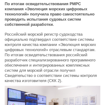
Новости
Продажа флота
По итогам освидетельствования РМРС
Компании
Оборудование
компания «Эволюция морских цифровых
Репутация
Изделия
технологий» получила право самостоятельно
Работа
Материалы
проводить испытания судовых систем
Крюинг
Услуги
собственной разработки.
Журнал
Реклама
Российский морской регистр судоходства
официально подтвердил соответствие системы
контроля качества компании «Эволюция морских
Конференции
Флот
цифровых технологий» отраслевым стандартам.
Выставки и семинары
Галерея флота
По итогам освидетельствования российский
Личности
Форум
разработчик специализированного программного
обеспечения и интегрированных комплексных
Словарь
Отзывы
систем для морской отрасли получил
Все службы
Свидетельство о соответствии системы контроля
качества изготовителя (СКК 2).