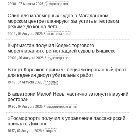
20:30 , 07 Августа 2026 /
судоходство
Слип для маломерных судов в Магаданском
морском центре планируют запустить в тестовом
режиме до конца лета
20:15 , 07 Августа 2026 /
яхты и катера
Кыргызстан получил Кодекс торгового
мореплавания с регистрацией судов в Бишкеке
20:00 , 07 Августа 2026 /
судоходство
В порт Корсаков прибыл специализированный флот
для ведения дноуглубительных работ
19:45 , 07 Августа 2026 /
порты
В акватории Малой Невы частично затонул плавучий
ресторан
19:30 , 07 Августа 2026 /
аварийность и чп
«Росморпорт» получил в управление пассажирский
причал в Диксоне
16:17 , 07 Августа 2026 /
порты