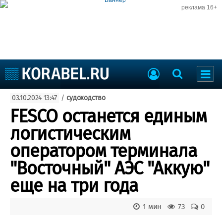
реклама 16+
Судостроение
03.10.2024 13:47
/
судоходство
Судоходство
Судоремонт
FESCO останется единым
События
Пресс-релизы
логистическим
Порты
Рыболовство
оператором терминала
ВМФ
Образование
"Восточный" АЭС "Аккую"
Яхты и катера
Еще
еще на три года
Судостроение
Торговая площадка
1 мин
73
0
Пульс
Доска объявлений