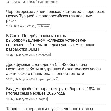
13:10 , 06 Августа 2026 /
судостроение
Черноморские линии повысили стоимость перевозок
между Турцией и Новороссийском за военные
риски
11:32 , 06 Августа 2026 /
события
В Санкт-Петербургском морском
рыбопромышленном колледже установлен
современный тренажер для судовых механиков
разработки ЭМЦТ
10:46 , 06 Августа 2026 /
события
Дрейфующая экспедиция СП-42 объяснила
механизм работы внутренних биологических часов
арктического планктона в полной темноте
10:32 , 06 Августа 2026 /
пресс-релизы
Владморрыбпорт нарастил грузооборот на 18% по
итогам семи месяцев 2026 года
10:26 , 06 Августа 2026 /
порты
Тарифы на перевозки грузов северного завоза