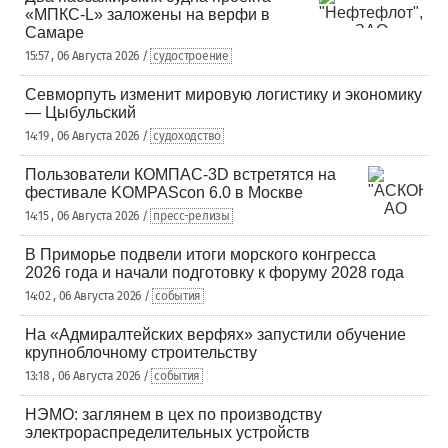
«МПКС-L» заложены на верфи в
Самаре
15:57 , 06 Августа 2026 /
судостроение
Севморпуть изменит мировую логистику и экономику
— Цыбульский
14:19 , 06 Августа 2026 /
судоходство
Пользователи КОМПАС-3D встретятся на
фестивале KOMPAScon 6.0 в Москве
14:15 , 06 Августа 2026 /
пресс-релизы
В Приморье подвели итоги морского конгресса
2026 года и начали подготовку к форуму 2028 года
14:02 , 06 Августа 2026 /
события
На «Адмиралтейских верфях» запустили обучение
крупноблочному строительству
13:18 , 06 Августа 2026 /
события
НЭМО: заглянем в цех по производству
электрораспределительных устройств