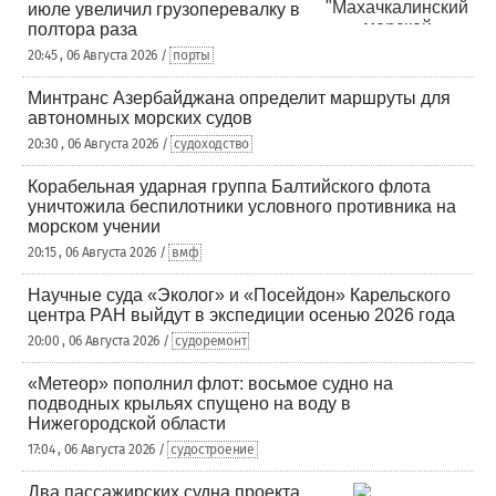
июле увеличил грузоперевалку в
полтора раза
20:45 , 06 Августа 2026 /
порты
Минтранс Азербайджана определит маршруты для
автономных морских судов
20:30 , 06 Августа 2026 /
судоходство
Корабельная ударная группа Балтийского флота
уничтожила беспилотники условного противника на
морском учении
20:15 , 06 Августа 2026 /
вмф
Научные суда «Эколог» и «Посейдон» Карельского
центра РАН выйдут в экспедиции осенью 2026 года
20:00 , 06 Августа 2026 /
судоремонт
«Метеор» пополнил флот: восьмое судно на
подводных крыльях спущено на воду в
Нижегородской области
17:04 , 06 Августа 2026 /
судостроение
Два пассажирских судна проекта