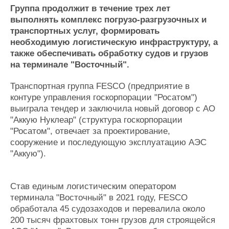
Новости
Продажа флота
Группа продолжит в течение трех лет
Компании
Оборудование
выполнять комплекс погрузо-разгрузочных и
Репутация
Изделия
транспортных услуг, формировать
Работа
Материалы
необходимую логистическую инфраструктуру, а
Крюинг
Услуги
также обеспечивать обработку судов и грузов
Журнал
на терминале "Восточный".
Реклама
Транспортная группа FESCO (предприятие в
контуре управления госкорпорации "Росатом")
Конференции
Флот
выиграла тендер и заключила новый договор с АО
Выставки и семинары
Галерея флота
"Аккую Нуклеар" (структура госкорпорации
Личности
Форум
"Росатом", отвечает за проектирование,
сооружение и последующую эксплуатацию АЭС
Словарь
Отзывы
"Аккую").
Все службы
Став единым логистическим оператором
терминала "Восточный" в 2021 году, FESCO
обработала 45 судозаходов и перевалила около
200 тысяч фрахтовых тонн грузов для строящейся