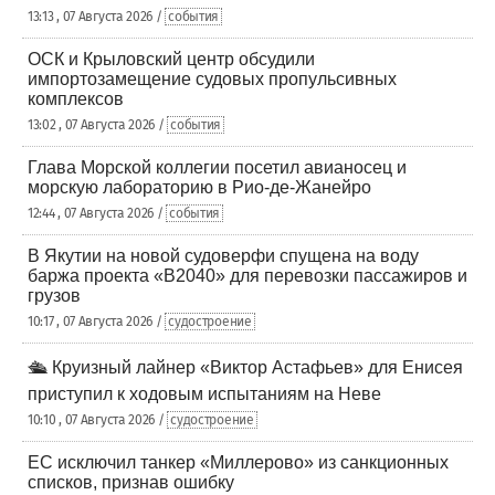
13:13 , 07 Августа 2026 /
события
ОСК и Крыловский центр обсудили
импортозамещение судовых пропульсивных
комплексов
13:02 , 07 Августа 2026 /
события
Глава Морской коллегии посетил авианосец и
морскую лабораторию в Рио-де-Жанейро
12:44 , 07 Августа 2026 /
события
В Якутии на новой судоверфи спущена на воду
баржа проекта «В2040» для перевозки пассажиров и
грузов
10:17 , 07 Августа 2026 /
судостроение
🛳️ Круизный лайнер «Виктор Астафьев» для Енисея
приступил к ходовым испытаниям на Неве
10:10 , 07 Августа 2026 /
судостроение
ЕС исключил танкер «Миллерово» из санкционных
списков, признав ошибку