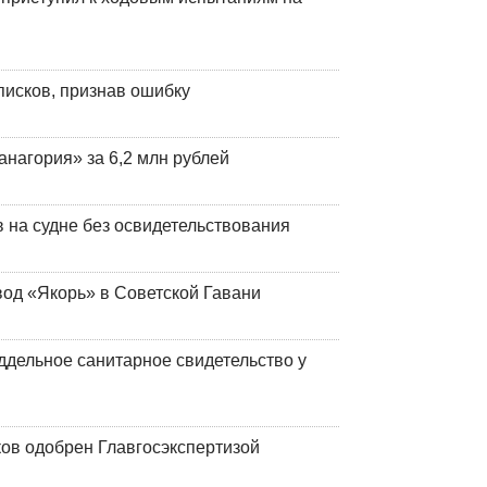
писков, признав ошибку
анагория» за 6,2 млн рублей
на судне без освидетельствования
вод «Якорь» в Советской Гавани
ддельное санитарное свидетельство у
ков одобрен Главгосэкспертизой