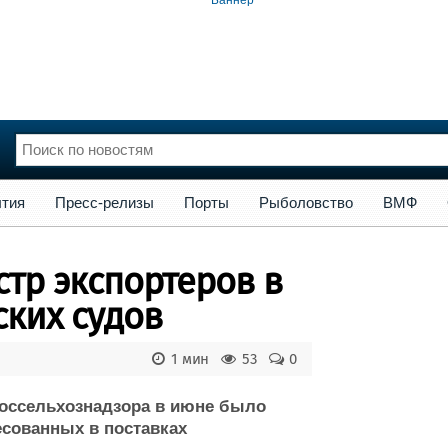
сс-релизы
Порты
Рыболовство
ВМФ
Образование
Яхт
тия
Пресс-релизы
Порты
Рыболовство
ВМФ
нции
Флот
и и семинары
Галерея флота
стр экспортеров в
и
Форум
Отзывы
ких судов
Все службы
1 мин
53
0
оссельхознадзора в июне было
есованных в поставках