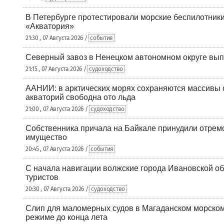
В Петербурге протестировали морские беспилотники
«Акватория»
21:30 , 07 Августа 2026 /
события
Северный завоз в Ненецком автономном округе вып
21:15 , 07 Августа 2026 /
судоходство
ААНИИ: в арктических морях сохраняются массивы с
акваторий свободна ото льда
21:00 , 07 Августа 2026 /
судоходство
Собственника причала на Байкале принудили отрем
имущество
20:45 , 07 Августа 2026 /
события
С начала навигации волжские города Ивановской об
туристов
20:30 , 07 Августа 2026 /
судоходство
Слип для маломерных судов в Магаданском морском 
режиме до конца лета