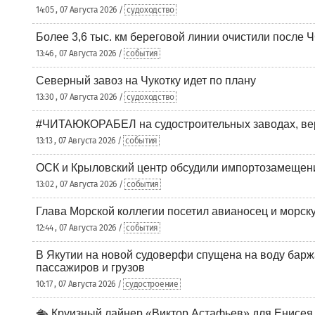
14:05 , 07 Августа 2026 /
судоходство
Более 3,6 тыс. км береговой линии очистили после 
13:46 , 07 Августа 2026 /
события
Северный завоз на Чукотку идет по плану
13:30 , 07 Августа 2026 /
судоходство
#ЧИТАЮКОРАБЕЛ на судостроительных заводах, вер
13:13 , 07 Августа 2026 /
события
ОСК и Крыловский центр обсудили импортозамещен
13:02 , 07 Августа 2026 /
события
Глава Морской коллегии посетил авианосец и морс
12:44 , 07 Августа 2026 /
события
В Якутии на новой судоверфи спущена на воду барж
пассажиров и грузов
10:17 , 07 Августа 2026 /
судостроение
🛳️ Круизный лайнер «Виктор Астафьев» для Енисея