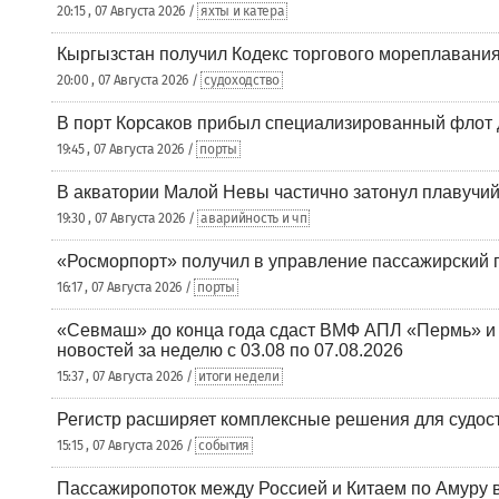
20:15 , 07 Августа 2026 /
яхты и катера
Кыргызстан получил Кодекс торгового мореплавания
20:00 , 07 Августа 2026 /
судоходство
В порт Корсаков прибыл специализированный флот 
19:45 , 07 Августа 2026 /
порты
В акватории Малой Невы частично затонул плавучий
19:30 , 07 Августа 2026 /
аварийность и чп
«Росморпорт» получил в управление пассажирский 
16:17 , 07 Августа 2026 /
порты
«Севмаш» до конца года сдаст ВМФ АПЛ «Пермь» и
новостей за неделю с 03.08 по 07.08.2026
15:37 , 07 Августа 2026 /
итоги недели
Регистр расширяет комплексные решения для судо
15:15 , 07 Августа 2026 /
события
Пассажиропоток между Россией и Китаем по Амуру 