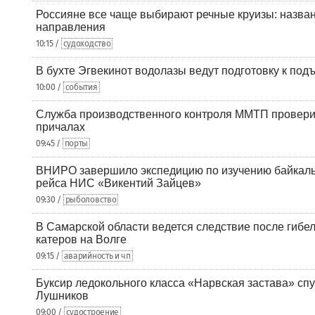
Россияне все чаще выбирают речные круизы: назв
направления
10:15 /
судоходство
В бухте Эгвекинот водолазы ведут подготовку к под
10:00 /
события
Служба производственного контроля ММТП провери
причалах
09:45 /
порты
ВНИРО завершило экспедицию по изучению байкальс
рейса НИС «Викентий Зайцев»
09:30 /
рыболовство
В Самарской области ведется следствие после гибел
катеров на Волге
09:15 /
аварийность и чп
Буксир ледокольного класса «Нарвская застава» спу
Лушников
09:00 /
судостроение