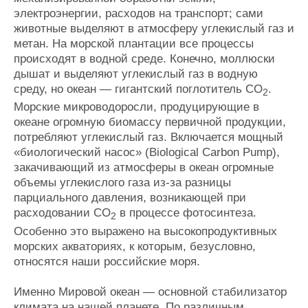
электроэнергии, расходов на транспорт; сами
животные выделяют в атмосферу углекислый газ и
метан. На морской плантации все процессы
происходят в водной среде. Конечно, моллюски
дышат и выделяют углекислый газ в водную
среду, но океан — гигантский поглотитель СО
.
2
Морские микроводоросли, продуцирующие в
океане огромную биомассу первичной продукции,
потребляют углекислый газ. Включается мощный
«биологический насос» (Biological Carbon Pump),
закачивающий из атмосферы в океан огромные
объемы углекислого газа из-за разницы
парциального давления, возникающей при
расходовании СО
в процессе фотосинтеза.
2
Особенно это выражено на высокопродуктивных
морских акваториях, к которым, безусловно,
относятся наши российские моря.
Именно Мировой океан — основной стабилизатор
климата на нашей планете. По различным