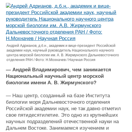
Журнал
Реклама
Конференции
Флот
Выставки и семинары
Галерея флота
Личности
Форум
Андрей Адрианов, д.б.н., академик и вице-президент Российской
академии наук, научный руководитель Национального научного
Словарь
Отзывы
центра морской биологии им. А. В. Жирмунского Дальневосточного
Все службы
отделения РАН / Фото: Н.Мохначев / Научная Россия
— Андрей Владимирович, чем занимается
Национальный научный центр морской
биологии имени А. В. Жирмунского?
— Наш центр, созданный на базе Института
биологии моря Дальневосточного отделения
Российской академии наук, не так давно отметил
свое пятидесятилетие. Это одно из крупнейших
научных подразделений отечественной науки на
Дальнем Востоке. Занимаемся изучением и