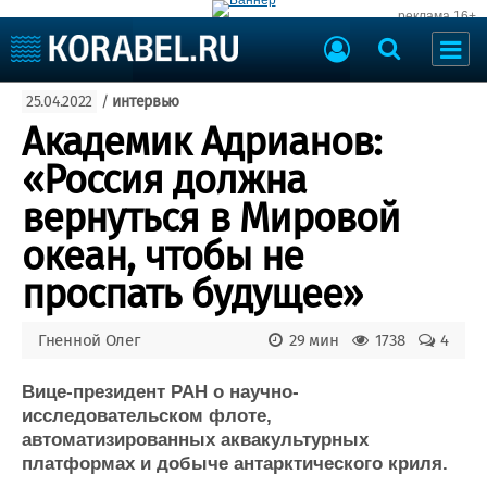
реклама 16+
Судостроение
25.04.2022
/
интервью
Судоходство
Судоремонт
Академик Адрианов:
События
Пресс-релизы
«Россия должна
Порты
Рыболовство
вернуться в Мировой
ВМФ
Образование
океан, чтобы не
Яхты и катера
Еще
проспать будущее»
Судостроение
Торговая площадка
Гненной Олег
29 мин
1738
4
Пульс
Доска объявлений
Новости
Продажа флота
Вице-президент РАН о научно-
Компании
Оборудование
исследовательском флоте,
Репутация
Изделия
автоматизированных аквакультурных
Работа
Материалы
платформах и добыче антарктического криля.
Крюинг
Услуги