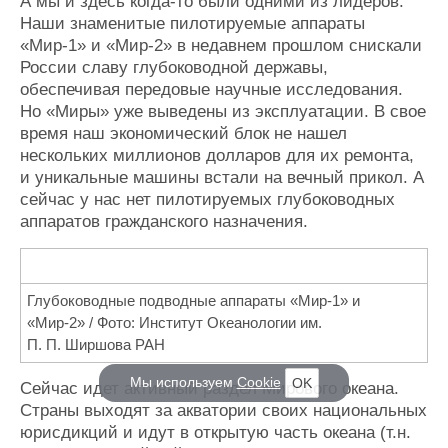
А мы и здесь когда-то были одними из лидеров.
Наши знаменитые пилотируемые аппараты
«Мир-1» и «Мир-2» в недавнем прошлом снискали
России славу глубоководной державы,
обеспечивая передовые научные исследования.
Но «Миры» уже выведены из эксплуатации. В свое
время наш экономический блок не нашел
нескольких миллионов долларов для их ремонта,
и уникальные машины встали на вечный прикол. А
сейчас у нас нет пилотируемых глубоководных
аппаратов гражданского назначения.
Глубоководные подводные аппараты «Мир-1» и
«Мир-2» / Фото: Институт Океанологии им.
П. П. Ширшова РАН
Мы используем
Cookie
OK
Сейчас идет активный раздел Мирового океана.
Страны выходят за акватории своих национальных
юрисдикций и идут в открытую часть океана (т.н.