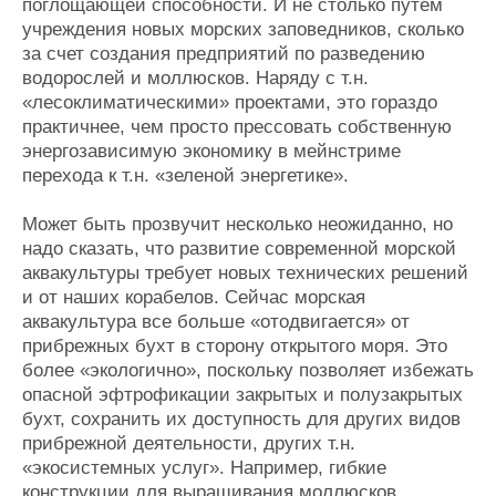
поглощающей способности. И не столько путем
учреждения новых морских заповедников, сколько
за счет создания предприятий по разведению
водорослей и моллюсков. Наряду с т.н.
«лесоклиматическими» проектами, это гораздо
практичнее, чем просто прессовать собственную
энергозависимую экономику в мейнстриме
перехода к т.н. «зеленой энергетике».
Может быть прозвучит несколько неожиданно, но
надо сказать, что развитие современной морской
аквакультуры требует новых технических решений
и от наших корабелов. Сейчас морская
аквакультура все больше «отодвигается» от
прибрежных бухт в сторону открытого моря. Это
более «экологично», поскольку позволяет избежать
опасной эфтрофикации закрытых и полузакрытых
бухт, сохранить их доступность для других видов
прибрежной деятельности, других т.н.
«экосистемных услуг». Например, гибкие
конструкции для выращивания моллюсков,