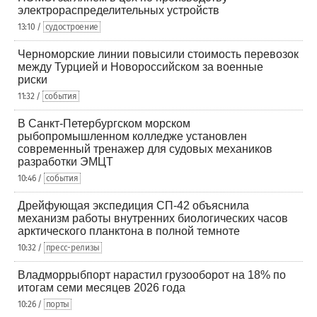
электрораспределительных устройств
13:10 /
судостроение
Черноморские линии повысили стоимость перевозок
между Турцией и Новороссийском за военные
риски
11:32 /
события
В Санкт-Петербургском морском
рыбопромышленном колледже установлен
современный тренажер для судовых механиков
разработки ЭМЦТ
10:46 /
события
Дрейфующая экспедиция СП-42 объяснила
механизм работы внутренних биологических часов
арктического планктона в полной темноте
10:32 /
пресс-релизы
Владморрыбпорт нарастил грузооборот на 18% по
итогам семи месяцев 2026 года
10:26 /
порты