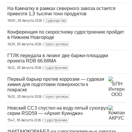
На Камчатку в рамках северного завоза остается
привезти 1,3 тысячи тонн продуктов
19:00 , 05 Августа 2026 /
судоходство
Конференция по скоростному судостроению пройдет
в Нижнем Новгороде
16:39 , 05 Августа 2026 /
пресс-релизы
ГТЛК передала в лизинг две баржи-площадки
проекта RDB 66.68МА
16:32 , 05 Августа 2026 /
судостроение
Первый барьер против коррозии — судовая
химия для подготовки поверхности к
покраске
16:20 , 05 Августа 2026 /
пресс-релизы
Невский ССЗ спустил на воду пятый сухогруз
серии RSD59 — «Архип Куинджи»
15:47 , 05 Августа 2026 /
судостроение
#ЧИТАЮКОРАБЕЛ на судостроительных заводах,