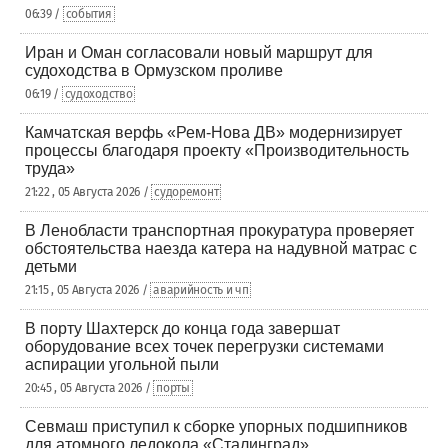
06:39 /
события
Иран и Оман согласовали новый маршрут для
судоходства в Ормузском проливе
06:19 /
судоходство
Камчатская верфь «Рем-Нова ДВ» модернизирует
процессы благодаря проекту «Производительность
труда»
21:22 , 05 Августа 2026 /
судоремонт
В Ленобласти транспортная прокуратура проверяет
обстоятельства наезда катера на надувной матрас с
детьми
21:15 , 05 Августа 2026 /
аварийность и чп
В порту Шахтерск до конца года завершат
оборудование всех точек перегрузки системами
аспирации угольной пыли
20:45 , 05 Августа 2026 /
порты
Севмаш приступил к сборке упорных подшипников
для атомного ледокола «Сталинград»