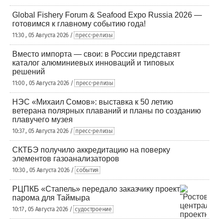
Global Fishery Forum & Seafood Expo Russia 2026 —
готовимся к главному событию года!
11:30 , 05 Августа 2026 /
пресс-релизы
Вместо импорта — свои: в России представят
каталог алюминиевых инноваций и типовых
решений
11:00 , 05 Августа 2026 /
пресс-релизы
НЭС «Михаил Сомов»: выставка к 50 летию
ветерана полярных плаваний и планы по созданию
плавучего музея
10:37 , 05 Августа 2026 /
пресс-релизы
СКТБЭ получило аккредитацию на поверку
элементов газоанализаторов
10:30 , 05 Августа 2026 /
события
РЦПКБ «Стапель» передало заказчику проект
парома для Таймыра
10:17 , 05 Августа 2026 /
судостроение