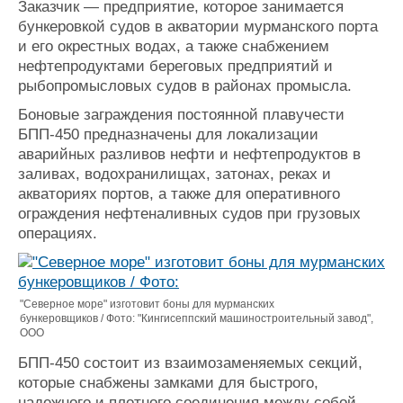
Заказчик — предприятие, которое занимается
Журнал
бункеровкой судов в акватории мурманского порта
Реклама
и его окрестных водах, а также снабжением
нефтепродуктами береговых предприятий и
рыбопромысловых судов в районах промысла.
Конференции
Флот
Боновые заграждения постоянной плавучести
Выставки и семинары
Галерея флота
БПП-450 предназначены для локализации
Личности
Форум
аварийных разливов нефти и нефтепродуктов в
Словарь
Отзывы
заливах, водохранилищах, затонах, реках и
Все службы
акваториях портов, а также для оперативного
ограждения нефтеналивных судов при грузовых
операциях.
"Северное море" изготовит боны для мурманских
бункеровщиков / Фото: "Кингисеппский машиностроительный завод",
ООО
БПП-450 состоит из взаимозаменяемых секций,
которые снабжены замками для быстрого,
надежного и плотного соединения между собой.