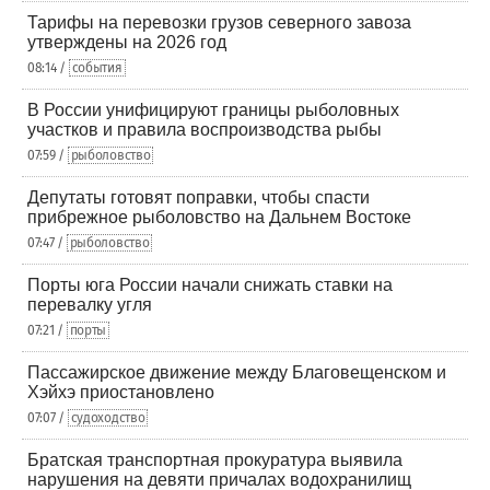
Тарифы на перевозки грузов северного завоза
утверждены на 2026 год
08:14 /
события
В России унифицируют границы рыболовных
участков и правила воспроизводства рыбы
07:59 /
рыболовство
Депутаты готовят поправки, чтобы спасти
прибрежное рыболовство на Дальнем Востоке
07:47 /
рыболовство
Порты юга России начали снижать ставки на
перевалку угля
07:21 /
порты
Пассажирское движение между Благовещенском и
Хэйхэ приостановлено
07:07 /
судоходство
Братская транспортная прокуратура выявила
нарушения на девяти причалах водохранилищ