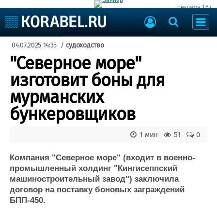
реклама 16+
Судостроение
04.07.2025 14:35
/
судоходство
Судоходство
Судоремонт
"Северное море"
События
Пресс-релизы
изготовит боны для
Порты
Рыболовство
мурманских
ВМФ
Образование
бункеровщиков
Яхты и катера
Еще
1 мин
51
0
Судостроение
Торговая площадка
Пульс
Доска объявлений
Компания "Северное море" (входит в военно-
Новости
Продажа флота
промышленный холдинг "Кингисеппский
машиностроительный завод") заключила
Компании
Оборудование
договор на поставку боновых заграждений
Репутация
Изделия
БПП-450.
Работа
Материалы
Крюинг
Услуги