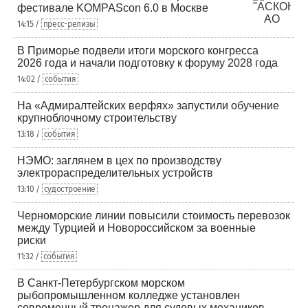
фестивале KOMPAScon 6.0 в Москве
14:15 /
пресс-релизы
В Приморье подвели итоги морского конгресса
2026 года и начали подготовку к форуму 2028 года
14:02 /
события
На «Адмиралтейских верфях» запустили обучение
крупноблочному строительству
13:18 /
события
НЭМО: заглянем в цех по производству
электрораспределительных устройств
13:10 /
судостроение
Черноморские линии повысили стоимость перевозок
между Турцией и Новороссийском за военные
риски
11:32 /
события
В Санкт-Петербургском морском
рыбопромышленном колледже установлен
современный тренажер для судовых механиков