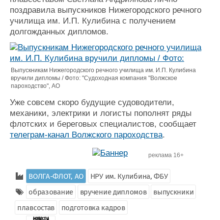
Журнал
поздравила выпускников Нижегородского речного
Реклама
училища им. И.П. Кулибина с получением
долгожданных дипломов.
Конференции
Флот
Выставки и семинары
Галерея флота
Выпускникам Нижегородского речного училища им. И.П. Кулибина
Личности
Форум
вручили дипломы / Фото: "Судоходная компания "Волжское
Словарь
Отзывы
пароходство", АО
Все службы
Уже совсем скоро будущие судоводители,
механики, электрики и логисты пополнят ряды
флотских и береговых специалистов, сообщает
телеграм-канал Волжского пароходства
.
реклама 16+
ВОЛГА-ФЛОТ, АО
НРУ им. Кулибина, ФБУ
образование
вручение дипломов
выпускники
плавсостав
подготовка кадров