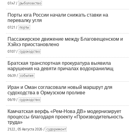
07:47 /
рыболовство
Порты юга России начали снижать ставки на
перевалку угля
07:21 /
порты
Пассажирское движение между Благовещенском и
Хэйхэ приостановлено
07:07 /
судоходство
Братская транспортная прокуратура выявила
нарушения на девяти причалах водохранилищ
06:39 /
события
Иран и Оман согласовали новый маршрут для
судоходства в Ормузском проливе
06:19 /
судоходство
Камчатская верфь «Рем-Нова ДВ» модернизирует
процессы благодаря проекту «Производительность
труда»
21:22 , 05 Августа 2026 /
судоремонт