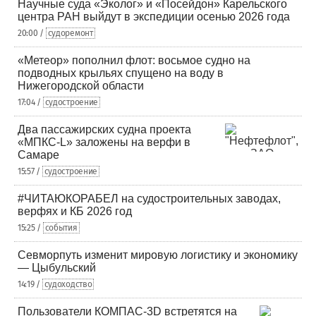
Научные суда «Эколог» и «Посейдон» Карельского
центра РАН выйдут в экспедиции осенью 2026 года
20:00 /
судоремонт
«Метеор» пополнил флот: восьмое судно на
подводных крыльях спущено на воду в
Нижегородской области
17:04 /
судостроение
Два пассажирских судна проекта
«МПКС-L» заложены на верфи в
Самаре
15:57 /
судостроение
#ЧИТАЮКОРАБЕЛ на судостроительных заводах,
верфях и КБ 2026 год
15:25 /
события
Севморпуть изменит мировую логистику и экономику
— Цыбульский
14:19 /
судоходство
Пользователи КОМПАС-3D встретятся на