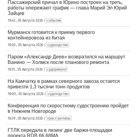
Пассажирский причал в Юрино построен на треть,
работы опережают график — глава Марий Эл Юрий
Зайцев
19:45 , 05 Августа 2026 /
события
Мурманск готовится к приему первого
контейнеровоза из Китая
19:30 , 05 Августа 2026 /
судоходство
Паром «Александр Деев» возвратился на маршрут
Ванино — Холмск после планового ремонта
19:15 , 05 Августа 2026 /
судоремонт
На Камчатку в рамках северного завоза остается
привезти 1,3 тысячи тонн продуктов
19:00 , 05 Августа 2026 /
судоходство
Конференция по скоростному судостроению пройдет
в Нижнем Новгороде
16:39 , 05 Августа 2026 /
пресс-релизы
ГТЛК передала в лизинг две баржи-площадки
проекта RDB 66.68МА