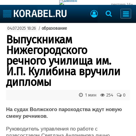
реклама 16+
Судостроение
04.07.2025 18:26
/
образование
Судоходство
Судоремонт
Выпускникам
События
Пресс-релизы
Нижегородского
Порты
Рыболовство
речного училища им.
ВМФ
Образование
И.П. Кулибина вручили
Яхты и катера
Еще
дипломы
Судостроение
Торговая площадка
1 мин
254
0
Пульс
Доска объявлений
Новости
Продажа флота
На судах Волжского пароходства ждут новую
Компании
Оборудование
смену речников.
Репутация
Изделия
Работа
Материалы
Руководитель управления по работе с
Крюинг
Услуги
плавсоставом Светлана Андриянова лично