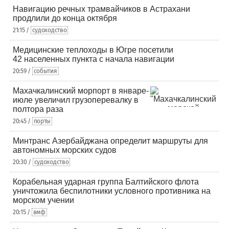
Навигацию речных трамвайчиков в Астрахани
продлили до конца октября
21:15 /
судоходство
Медицинские теплоходы в Югре посетили
42 населенных пункта с начала навигации
20:59 /
события
Махачкалинский морпорт в январе-
июле увеличил грузоперевалку в
полтора раза
20:45 /
порты
Минтранс Азербайджана определит маршруты для
автономных морских судов
20:30 /
судоходство
Корабельная ударная группа Балтийского флота
уничтожила беспилотники условного противника на
морском учении
20:15 /
вмф