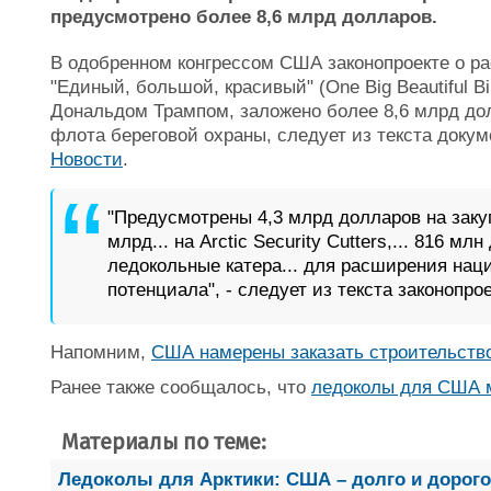
предусмотрено более 8,6 млрд долларов.
В одобренном конгрессом США законопроекте о рас
"Единый, большой, красивый" (One Big Beautiful B
Дональдом Трампом, заложено более 8,6 млрд дол
флота береговой охраны, следует из текста доку
Новости
.
"Предусмотрены 4,3 млрд долларов на закупку
млрд... на Arctic Security Cutters,... 816 мл
ледокольные катера... для расширения нац
потенциала", - следует из текста законопрое
Напомним,
США намерены заказать строительство
Ранее также сообщалось, что
ледоколы для США м
Материалы по теме:
Ледоколы для Арктики: США – долго и дорого