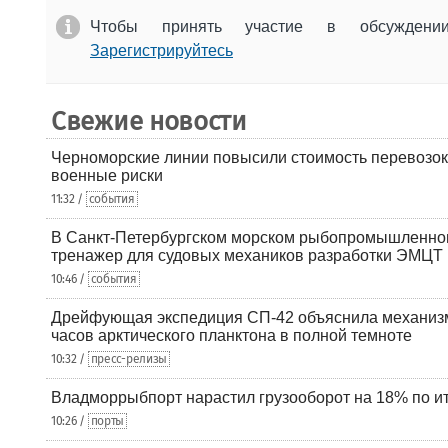
Чтобы принять участие в обсужден
Зарегистрируйтесь
Свежие новости
Черноморские линии повысили стоимость перевозок
военные риски
11:32 /
события
В Санкт-Петербургском морском рыбопромышленно
тренажер для судовых механиков разработки ЭМЦТ
10:46 /
события
Дрейфующая экспедиция СП-42 объяснила механизм
часов арктического планктона в полной темноте
10:32 /
пресс-релизы
Владморрыбпорт нарастил грузооборот на 18% по ит
10:26 /
порты