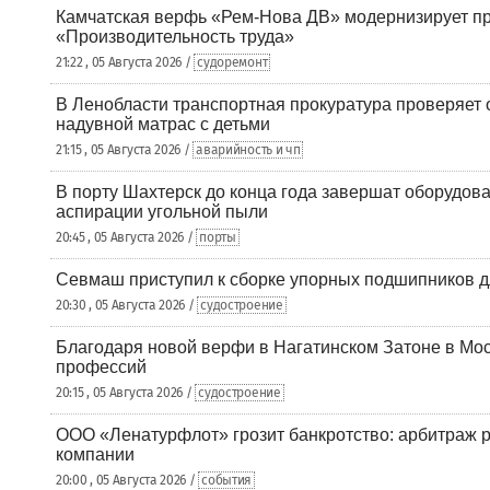
Камчатская верфь «Рем-Нова ДВ» модернизирует пр
«Производительность труда»
21:22 , 05 Августа 2026 /
судоремонт
В Ленобласти транспортная прокуратура проверяет 
надувной матрас с детьми
21:15 , 05 Августа 2026 /
аварийность и чп
В порту Шахтерск до конца года завершат оборудова
аспирации угольной пыли
20:45 , 05 Августа 2026 /
порты
Севмаш приступил к сборке упорных подшипников д
20:30 , 05 Августа 2026 /
судостроение
Благодаря новой верфи в Нагатинском Затоне в Мос
профессий
20:15 , 05 Августа 2026 /
судостроение
ООО «Ленатурфлот» грозит банкротство: арбитраж р
компании
20:00 , 05 Августа 2026 /
события