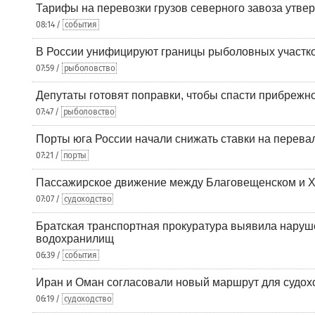
Тарифы на перевозки грузов северного завоза утве
08:14 /
события
В России унифицируют границы рыболовных участк
07:59 /
рыболовство
Депутаты готовят поправки, чтобы спасти прибрежн
07:47 /
рыболовство
Порты юга России начали снижать ставки на перевал
07:21 /
порты
Пассажирское движение между Благовещенском и Х
07:07 /
судоходство
Братская транспортная прокуратура выявила наруш
водохранилищ
06:39 /
события
Иран и Оман согласовали новый маршрут для судох
06:19 /
судоходство