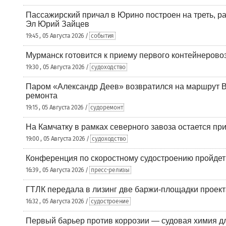
Пассажирский причал в Юрино построен на треть, 
Эл Юрий Зайцев
19:45 , 05 Августа 2026 /
события
Мурманск готовится к приему первого контейнеровоз
19:30 , 05 Августа 2026 /
судоходство
Паром «Александр Деев» возвратился на маршрут 
ремонта
19:15 , 05 Августа 2026 /
судоремонт
На Камчатку в рамках северного завоза остается при
19:00 , 05 Августа 2026 /
судоходство
Конференция по скоростному судостроению пройде
16:39 , 05 Августа 2026 /
пресс-релизы
ГТЛК передала в лизинг две баржи-площадки проек
16:32 , 05 Августа 2026 /
судостроение
Первый барьер против коррозии — судовая химия дл