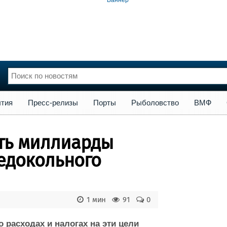
сс-релизы
Порты
Рыболовство
ВМФ
Образование
Яхт
тия
Пресс-релизы
Порты
Рыболовство
ВМФ
нции
Флот
и и семинары
Галерея флота
ть миллиарды
и
Форум
Отзывы
едокольного
Все службы
1 мин
91
0
расходах и налогах на эти цели