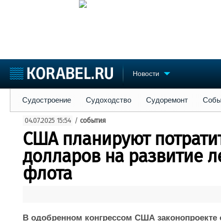
Новости
Судостроение
Судоходство
Судоремонт
События
Пре
Судостроение
Судоходство
Судоремонт
Собы
Судостроение
Торговая площадка
Конфере
04.07.2025 15:54
/
события
Пульс
Доска объявлений
Выставк
США планируют потрати
Новости
Продажа флота
Личност
Компании
Оборудование
Словарь
долларов на развитие л
Репутация
Изделия
флота
Работа
Материалы
Крюинг
Услуги
Журнал
Реклама
В одобренном конгрессом США законопроекте о 