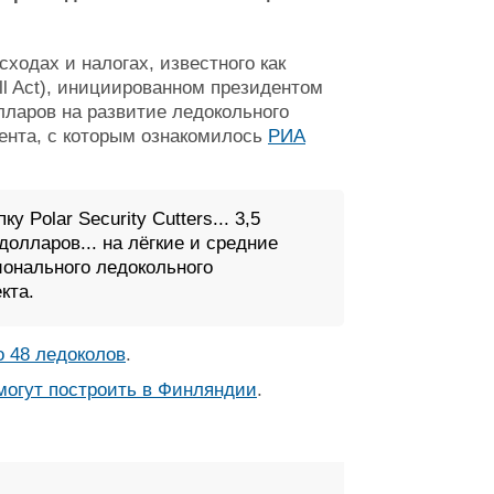
ходах и налогах, известного как
ill Act), инициированном президентом
ларов на развитие ледокольного
мента, с которым ознакомилось
РИА
 Polar Security Cutters... 3,5
н долларов... на лёгкие и средние
ионального ледокольного
кта.
 48 ледоколов
.
огут построить в Финляндии
.