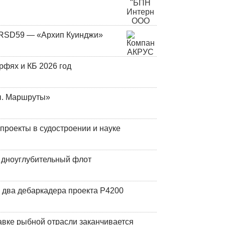
и RSD59 — «Архип Куинджи»
фях и КБ 2026 год
ы. Маршруты»
роекты в судостроении и науке
й дноуглубительный флот
 два дебаркадера проекта Р4200
авке рыбной отрасли заканчивается