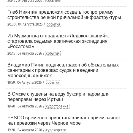
20:45 , 04 Августа 2026 /
события
Глеб Никитин предложил создать госпрограмму
строительства речной причальной инфраструктуры
20:30 , 04 Августа 2026 /
события
Из Мурманска отправился «Ледокол знаний»:
стартовала седьмая арктическая экспедиция
«Росатома»
20:15 , 04 Августа 2026 /
события
Владимир Путин подписал закон об обязательных
санитарных проверках судов и введении
мореходных книжек
19:59 , 04 Августа 2026 /
события
В Омске спущены на воду буксир и паром для
переправы через Иртыш
19:40 , 04 Августа 2026 /
судостроение
FESCO временно приостанавливает прием заявок
на перевозки через Черное море
19:20 , 04 Августа 2026 /
судоходство