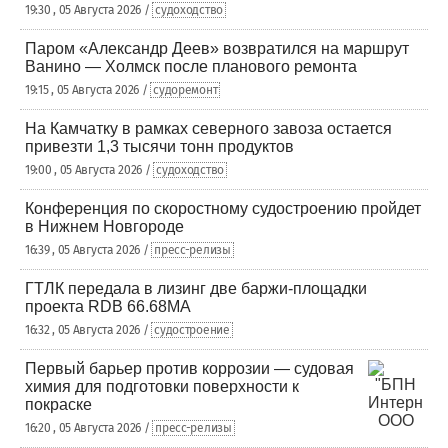
19:30 , 05 Августа 2026 /
судоходство
Паром «Александр Деев» возвратился на маршрут
Ванино — Холмск после планового ремонта
19:15 , 05 Августа 2026 /
судоремонт
На Камчатку в рамках северного завоза остается
привезти 1,3 тысячи тонн продуктов
19:00 , 05 Августа 2026 /
судоходство
Конференция по скоростному судостроению пройдет
в Нижнем Новгороде
16:39 , 05 Августа 2026 /
пресс-релизы
ГТЛК передала в лизинг две баржи-площадки
проекта RDB 66.68МА
16:32 , 05 Августа 2026 /
судостроение
Первый барьер против коррозии — судовая
химия для подготовки поверхности к
покраске
16:20 , 05 Августа 2026 /
пресс-релизы