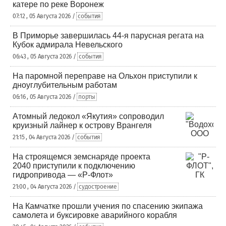
катере по реке Воронеж
07:12 , 05 Августа 2026 /
события
В Приморье завершилась 44-я парусная регата на
Кубок адмирала Невельского
06:43 , 05 Августа 2026 /
события
На паромной переправе на Ольхон приступили к
дноуглубительным работам
06:16 , 05 Августа 2026 /
порты
Атомный ледокол «Якутия» сопроводил
круизный лайнер к острову Врангеля
21:15 , 04 Августа 2026 /
события
На строящемся земснаряде проекта
2040 приступили к подключению
гидропривода — «Р-Флот»
21:00 , 04 Августа 2026 /
судостроение
На Камчатке прошли учения по спасению экипажа
самолета и буксировке аварийного корабля