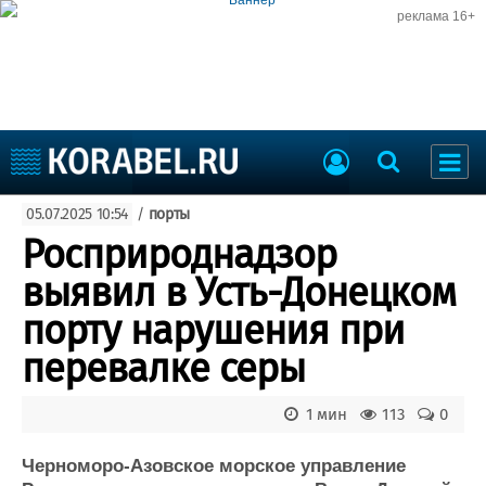
реклама 16+
Судостроение
05.07.2025 10:54
/
порты
Судоходство
Судоремонт
Росприроднадзор
События
Пресс-релизы
выявил в Усть-Донецком
Порты
Рыболовство
порту нарушения при
ВМФ
Образование
перевалке серы
Яхты и катера
Еще
1 мин
113
0
Судостроение
Торговая площадка
Пульс
Доска объявлений
Черноморо-Азовское морское управление