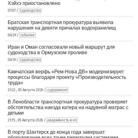
Хэйхэ приостановлено
07:07 /
судоходство
Братская транспортная прокуратура выявила
нарушения на девяти причалах водохранилищ
06:39 /
события
Иран и Оман согласовали новый маршрут для
судоходства в Ормузском проливе
06:19 /
судоходство
Камчатская верфь «Рем-Нова ДВ» модернизирует
процессы благодаря проекту «Производительность
труда»
21:22 , 05 Августа 2026 /
судоремонт
В Ленобласти транспортная прокуратура проверяет
обстоятельства наезда катера на надувной матрас с
детьми
21:15 , 05 Августа 2026 /
аварийность и чп
В порту Шахтерск до конца года завершат
оборудование всех точек перегрузки системами