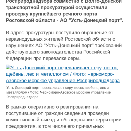
Новости
Продажа флота
Росприроднадзора совместно с Волго-Донской
транспортной прокуратурой осуществили
Компании
Оборудование
проверку крупнейшего речного порта
Репутация
Изделия
Ростовской области - АО "Усть-Донецкий порт".
Работа
Материалы
Крюинг
Услуги
В адрес прокуратуры поступило обращение от
Журнал
неравнодушных жителей Ростовской области о
Реклама
нарушениях АО "Усть-Донецкий порт" требований
действующего законодательства Российской
Федерации при перевалке серы.
Конференции
Флот
Выставки и семинары
Галерея флота
Личности
Форум
Словарь
Отзывы
Усть-Донецкий порт переваливает серу, песок, щебень, лес и
Все службы
металлолом / Фото: Черноморо-Азовское морское управление
Росприроднадзора
В рамках оперативного реагирования на
поступившие от граждан сведения проведен
комиссионный выезд и обследование территории
предприятия, в том числе его причальных