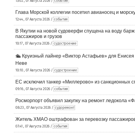
13:02 , 07 Августа 2026 /
события
Глава Морской коллегии посетил авианосец и морс
12:44 , 07 Августа 2026 /
события
В Якутии на новой судоверфи спущена на воду барж
пассажиров и грузов
10:17 , 07 Августа 2026 /
судостроение
🛳️ Круизный лайнер «Виктор Астафьев» для Енисея
Неве
10:10 , 07 Августа 2026 /
судостроение
ЕС исключил танкер «Миллерово» из санкционных с
09:16 , 07 Августа 2026 /
события
Росморпорт объявил закупку на ремонт ледокола «Ф
08:23 , 07 Августа 2026 /
судоремонт
Житель ХМАО оштрафован за перевозку пассажиров 
07:41 , 07 Августа 2026 /
события