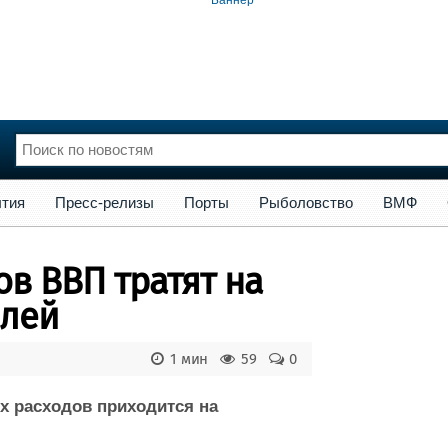
сс-релизы
Порты
Рыболовство
ВМФ
Образование
Яхт
тия
Пресс-релизы
Порты
Рыболовство
ВМФ
нции
Флот
и и семинары
Галерея флота
в ВВП тратят на
и
Форум
Отзывы
блей
Все службы
1 мин
59
0
х расходов приходится на