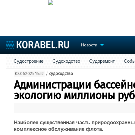
Новости
Судостроение
Судоходство
Судоремонт
События
Пре
Судостроение
Судоходство
Судоремонт
Собы
Судостроение
Торговая площадка
Конфере
03.06.2025 16:52
/
судоходство
Пульс
Доска объявлений
Выставк
Администрации бассейно
Новости
Продажа флота
Личност
Компании
Оборудование
Словарь
экологию миллионы ру
Репутация
Изделия
Работа
Материалы
Крюинг
Услуги
Журнал
Наиболее существенная часть природоохранны
Реклама
комплексное обслуживание флота.