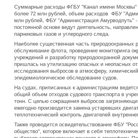
Суммарные расходы ФГБУ "Канал имени Москвы" н
более 72 млн рублей, объем расходов ФБУ "Админ
млн рублей, ФБУ "Администрация Амурводпуть" -
постоянной основе ведут деятельность, направле
парниковых газов и углеродного следа.
Наиболее существенная часть природоохранных р
обслуживание флота, проведение мониторинга ок
учреждений и разработку природоохранной докум
пришлась на утилизацию опасных и неопасных от
исследования выбросов в атмосферу, химический
эпидемиологическое обследование судов.
На судах, приписанных к администрациям ведетс
общий объем отходов судового транспорта в учре
тонн. С целью сокращения выбросов загрязняющих
ежегодно производится замена устаревших двига
теплотехнический контроль двигателей внутреннег
Также проводится освидетельствование ФБУ "Рос
общество", которое включает в себя теплотехнич