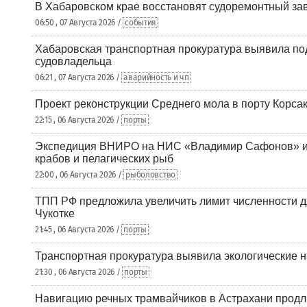
В Хабаровском крае восстановят судоремонтный за
06:50 , 07 Августа 2026 /
события
Хабаровская транспортная прокуратура выявила по
судовладельца
06:21 , 07 Августа 2026 /
аварийность и чп
Проект реконструкции Среднего мола в порту Корса
22:15 , 06 Августа 2026 /
порты
Экспедиция ВНИРО на НИС «Владимир Сафонов» и
крабов и пелагических рыб
22:00 , 06 Августа 2026 /
рыболовство
ТПП РФ предложила увеличить лимит численности д
Чукотке
21:45 , 06 Августа 2026 /
порты
Транспортная прокуратура выявила экологические 
21:30 , 06 Августа 2026 /
порты
Навигацию речных трамвайчиков в Астрахани продл