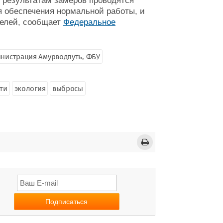
 результатам замеров проводятся
я обеспечения нормальной работы, и
телей, сообщает
Федеральное
нистрация Амурводпуть, ФБУ
ти
экология
выбросы