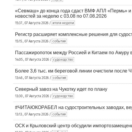
«Севмаш» до конца года сдаст ВМФ АПЛ «Пермь» и
новостей за неделю с 03.08 по 07.08.2026
15:37 , 07 Августа 2026 /
итоги недели
Регистр расширяет комплексные решения для судо
15:15 , 07 Августа 2026 /
события
Пассажиропоток между Россией и Китаем по Амуру 
14:05 , 07 Августа 2026 /
судоходство
Более 3,6 тыс. км береговой линии очистили после 
13:46 , 07 Августа 2026 /
события
Северный завоз на Чукотку идет по плану
13:30 , 07 Августа 2026 /
судоходство
#ЧИТАЮКОРАБЕЛ на судостроительных заводах, вер
13:13 , 07 Августа 2026 /
события
ОСК и Крыловский центр обсудили импортозамещен