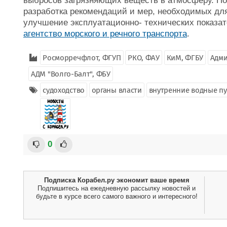
выбросов загрязняющих веществ в атмосферу. По
разработка рекомендаций и мер, необходимых дл
улучшение эксплуатационно- технических показа
агентство морского и речного транспорта
.
Росморречфлот, ФГУП
РКО, ФАУ
КиМ, ФГБУ
Адми
АДМ "Волго-Балт", ФБУ
судоходство
органы власти
внутренние водные пу
0
Подписка Корабел.ру экономит ваше время
Подпишитесь на ежедневную рассылку новостей и
будьте в курсе всего самого важного и интересного!