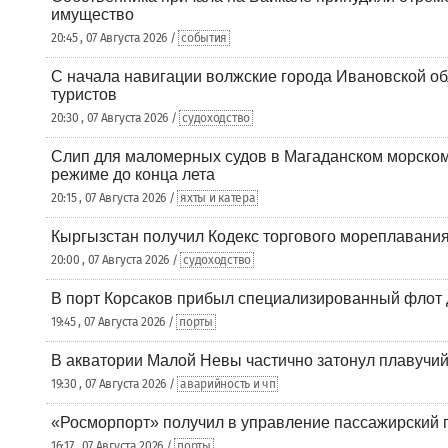
имущество
20:45 , 07 Августа 2026 /
события
С начала навигации волжские города Ивановской об
туристов
20:30 , 07 Августа 2026 /
судоходство
Слип для маломерных судов в Магаданском морском 
режиме до конца лета
20:15 , 07 Августа 2026 /
яхты и катера
Кыргызстан получил Кодекс торгового мореплавания
20:00 , 07 Августа 2026 /
судоходство
В порт Корсаков прибыл специализированный флот 
19:45 , 07 Августа 2026 /
порты
В акватории Малой Невы частично затонул плавучий
19:30 , 07 Августа 2026 /
аварийность и чп
«Росморпорт» получил в управление пассажирский 
16:17 , 07 Августа 2026 /
порты