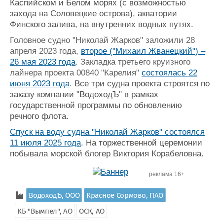
Каспийском и Белом морях (с возможностью
захода на Соловецкие острова), акватории
Финского залива, на внутренних водных путях.
Головное судно "Николай Жарков" заложили 28
апреля 2023 года,
второе ("Михаил Жванецкий") –
26 мая 2023 года
. Закладка третьего круизного
лайнера проекта 00840 "Карелия"
состоялась 22
июня 2023 года
.
Все три судна проекта строятся по
заказу компании "ВодоходЪ" в рамках
государственной программы по обновлению
речного флота.
Спуск на воду судна "Николай Жарков" состоялся
11 июля 2025 года
. На торжественной церемонии
побывала морской блогер Виктория Корабеловна.
реклама 16+
ВодоходЪ, ООО
Красное Сормово, ПАО
КБ "Вымпел", АО
ОСК, АО