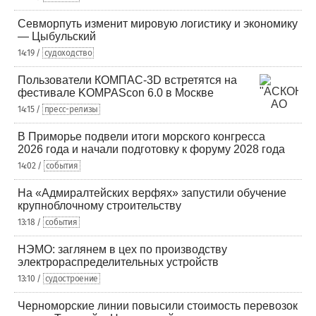
Севморпуть изменит мировую логистику и экономику
— Цыбульский
14:19 /
судоходство
Пользователи КОМПАС-3D встретятся на
фестивале KOMPAScon 6.0 в Москве
14:15 /
пресс-релизы
В Приморье подвели итоги морского конгресса
2026 года и начали подготовку к форуму 2028 года
14:02 /
события
На «Адмиралтейских верфях» запустили обучение
крупноблочному строительству
13:18 /
события
НЭМО: заглянем в цех по производству
электрораспределительных устройств
13:10 /
судостроение
Черноморские линии повысили стоимость перевозок