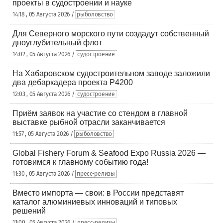
проекты в судостроении и науке
14:18 , 05 Августа 2026 /
рыболовство
Для Северного морского пути создадут собственный
дноуглубительный флот
14:02 , 05 Августа 2026 /
судостроение
На Хабаровском судостроительном заводе заложили
два дебаркадера проекта Р4200
12:03 , 05 Августа 2026 /
судостроение
Приём заявок на участие со стендом в главной
выставке рыбной отрасли заканчивается
11:57 , 05 Августа 2026 /
рыболовство
Global Fishery Forum & Seafood Expo Russia 2026 —
готовимся к главному событию года!
11:30 , 05 Августа 2026 /
пресс-релизы
Вместо импорта — свои: в России представят
каталог алюминиевых инноваций и типовых
решений
11:00 , 05 Августа 2026 /
пресс-релизы