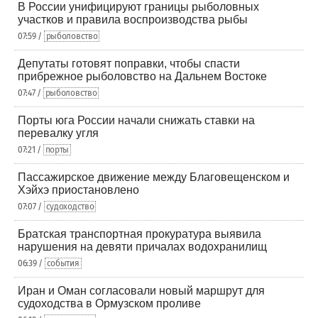
В России унифицируют границы рыболовных
участков и правила воспроизводства рыбы
07:59 /
рыболовство
Депутаты готовят поправки, чтобы спасти
прибрежное рыболовство на Дальнем Востоке
07:47 /
рыболовство
Порты юга России начали снижать ставки на
перевалку угля
07:21 /
порты
Пассажирское движение между Благовещенском и
Хэйхэ приостановлено
07:07 /
судоходство
Братская транспортная прокуратура выявила
нарушения на девяти причалах водохранилищ
06:39 /
события
Иран и Оман согласовали новый маршрут для
судоходства в Ормузском проливе