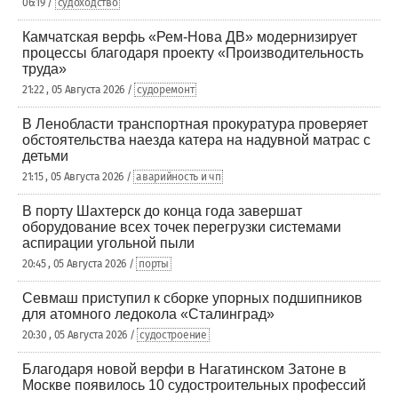
06:19 /
судоходство
Камчатская верфь «Рем-Нова ДВ» модернизирует
процессы благодаря проекту «Производительность
труда»
21:22 , 05 Августа 2026 /
судоремонт
В Ленобласти транспортная прокуратура проверяет
обстоятельства наезда катера на надувной матрас с
детьми
21:15 , 05 Августа 2026 /
аварийность и чп
В порту Шахтерск до конца года завершат
оборудование всех точек перегрузки системами
аспирации угольной пыли
20:45 , 05 Августа 2026 /
порты
Севмаш приступил к сборке упорных подшипников
для атомного ледокола «Сталинград»
20:30 , 05 Августа 2026 /
судостроение
Благодаря новой верфи в Нагатинском Затоне в
Москве появилось 10 судостроительных профессий