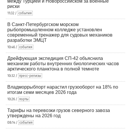
между Турцией и Новороссийском за военные
риски
11:32 /
события
В Санкт-Петербургском морском
рыбопромышленном колледже установлен
современный тренажер для судовых механиков
разработки ЭМЦТ
10:46 /
события
Дрейфующая экспедиция СП-42 объяснила
механизм работы внутренних биологических часов
арктического планктона в полной темноте
10:32 /
пресс-релизы
Владморрыбпорт нарастил грузооборот на 18% по
итогам семи месяцев 2026 года
10:26 /
порты
Тарифы на перевозки грузов северного завоза
утверждены на 2026 год
08:14 /
события