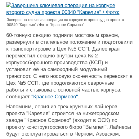
Журнал
Реклама
Завершена ключевая операция на корпусе второго судна проекта
00840 "Карелия" / Фото: "Красное Сормово"
Конференции
Флот
60‑тонную секцию подняли мостовым краном,
Выставки и семинары
Галерея флота
развернули в стапельное положение и подготовили
Личности
Форум
к транспортировке в Цех №5 ССП. Далее кран
Словарь
Отзывы
переместил секцию внутри цеха № 2
Все службы
корпусосборочного производства (КСП) и
установил её на самоходный модульный
транспорт. С него носовую оконечность перевозят в
Цех №5 ССП, где продолжаются сварочные
работы и стыковка с основной частью корпуса,
сообщает
"Красное Сормово"
.
Напомним, серия из трех круизных лайнеров
проекта "Карелия" строится на нижегородском
заводе "Красное Сормово" (входит в ОСК) по
проекту конструкторского бюро "Вымпел". Лайнеры
будут эксплуатироваться в Черном, Азовском,