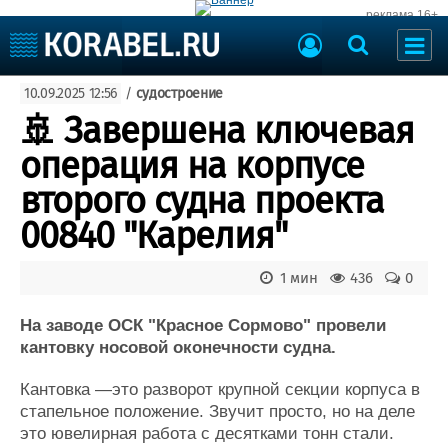
реклама 16+
Судостроение
10.09.2025 12:56
/
судостроение
Судоходство
Судоремонт
🚢 Завершена ключевая
События
Пресс-релизы
операция на корпусе
Порты
Рыболовство
второго судна проекта
ВМФ
Образование
00840 "Карелия"
Яхты и катера
Еще
1 мин
436
0
Судостроение
Торговая площадка
Пульс
Доска объявлений
На заводе ОСК "Красное Сормово" провели
Новости
Продажа флота
кантовку носовой оконечности судна.
Компании
Оборудование
Кантовка —это разворот крупной секции корпуса в
Репутация
Изделия
стапельное положение. Звучит просто, но на деле
Работа
Материалы
это ювелирная работа с десятками тонн стали.
Крюинг
Услуги