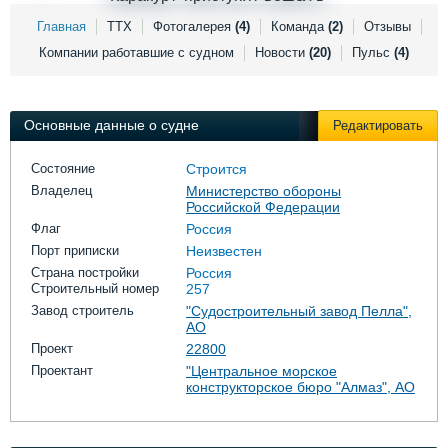
Выставки и семинары
Галерея флота
Главная
ТТХ
Фотогалерея
(4)
Команда
(2)
Отзывы
Личности
Форум
Компании работавшие с судном
Новости
(20)
Пульс
(4)
Словарь
Отзывы
Все службы
Основные данные о судне
Редактировать
Состояние
Строится
Владелец
Министерство обороны
Российской Федерации
Флаг
Россия
Порт приписки
Неизвестен
Страна постройки
Россия
Строительный номер
257
Завод строитель
"Судостроительный завод Пелла",
АО
Проект
22800
Проектант
"Центральное морское
конструкторское бюро "Алмаз", АО