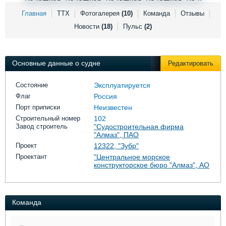
Выставки и семинары
Галерея флота
Главная
ТТХ
Фотогалерея
(10)
Команда
Отзывы
Личности
Форум
Новости
(18)
Пульс
(2)
Словарь
Отзывы
Все службы
Основные данные о судне
Редактировать
Состояние
Эксплуатируется
Флаг
Россия
Порт приписки
Неизвестен
Строительный номер
102
Завод строитель
"Судостроительная фирма
"Алмаз", ПАО
Проект
12322, "Зубр"
Проектант
"Центральное морское
конструкторское бюро "Алмаз", АО
Команда