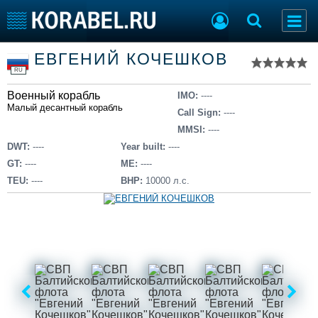
Список судов
ЕВГЕНИЙ КОЧЕШКОВ
Тип судна
Добавить судно
RU
Добавить проект
Военный корабль
Последние 100
IMO:
----
Малый десантный корабль
Call Sign:
----
Судостроение
Торговая площадка
MMSI:
----
Пульс
Доска объявлений
DWT:
----
Year built:
----
Новости
Продажа флота
GT:
----
ME:
----
Компании
Оборудование
TEU:
----
BHP:
10000 л.с.
Репутация
Изделия
Работа
Материалы
Крюинг
Услуги
Журнал
Реклама
Конференции
Флот