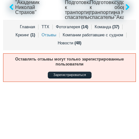
Выставки и семинары
Галерея флота
Личности
Форум
Словарь
Отзывы
Все службы
Главная
ТТХ
Фотогалерея
(14)
Команда
(37)
Крюинг
(1)
Отзывы
Компании работавшие с судном
Новости
(48)
Оставлять отзывы могут только зарегистрированные
пользователи
Зарегистрироваться