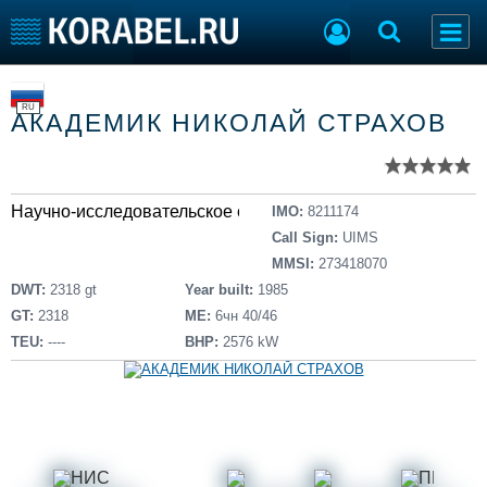
Список судов
Тип судна
Добавить судно
RU
АКАДЕМИК НИКОЛАЙ СТРАХОВ
Добавить проект
Последние 100
Судостроение
Торговая площадка
Научно-исследовательское судно
IMO:
8211174
Пульс
Доска объявлений
Call Sign:
UIMS
Новости
Продажа флота
MMSI:
273418070
Компании
Оборудование
DWT:
2318 gt
Year built:
1985
Репутация
Изделия
GT:
2318
ME:
6чн 40/46
Работа
Материалы
TEU:
----
BHP:
2576 kW
Крюинг
Услуги
Журнал
Реклама
Конференции
Флот