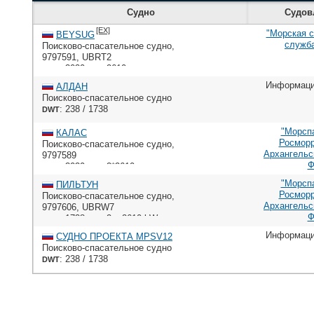
Судно
Судов
[EX]
"Морская 
BEYSUG
служб
Поисково-спасательное судно
,
9797591
,
UBRT2
: 3030,
: 2610,
DWT
HP
: Wartsila
ME
Информаци
АЛДАН
Поисково-спасательное судно
: 238 / 1738
DWT
"Морсп
КАЛАС
Росмор
Поисково-спасательное судно
,
Архангельс
9797589
Ф
: 3030,
: 2*2610,
DWT
HP
: Wartsilla W8L26
ME
"Морсп
ПИЛЬТУН
Росмор
Поисково-спасательное судно
,
Архангельс
9797606
,
UBRW7
Ф
: 1738,
: 2 x 2610 kW,
DWT
HP
: Wärtsilä W8L26F
ME
Информаци
СУДНО ПРОЕКТА MPSV12
Поисково-спасательное судно
: 238 / 1738
DWT