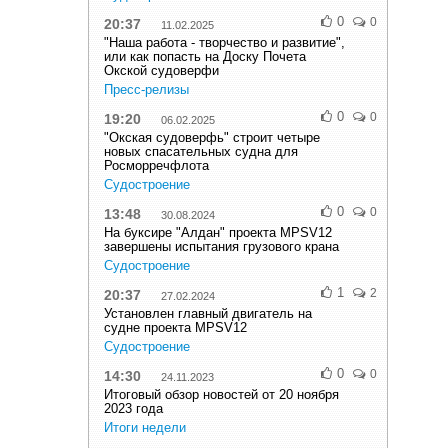
0
0
20:37
11.02.2025
"Наша работа - творчество и развитие",
или как попасть на Доску Почета
Окской судоверфи
Пресс-релизы
0
0
19:20
06.02.2025
"Окская судоверфь" строит четыре
новых спасательных судна для
Росморречфлота
Судостроение
0
0
13:48
30.08.2024
На буксире "Алдан" проекта MPSV12
завершены испытания грузового крана
Судостроение
1
2
20:37
27.02.2024
Установлен главный двигатель на
судне проекта MPSV12
Судостроение
0
0
14:30
24.11.2023
Итоговый обзор новостей от 20 ноября
2023 года
Итоги недели