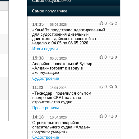
Самое обсуждаемое
Самое популярное
0
2
14:35
08.05.2026
«КамАЗ» представил адаптированный
для судостроения дизельный
двигатель: дайджест новостей за
неделю с 04.05 по 08.05.2026
Итоги недели
0
0
15:38
05.05.2026
Аварийно-спасательный буксир
«Алдан» готовят к вводу в
эксплуатацию
Судостроение
0
0
11:23
23.04.2026
«Технодар» поделился опытом
внедрения СКРТ на этапе
строительства судна
Пресс-релизы
0
0
14:18
10.04.2026
Строительство аварийно-
спасательного судна «Алдан»
поручено ускорить
Судостроение