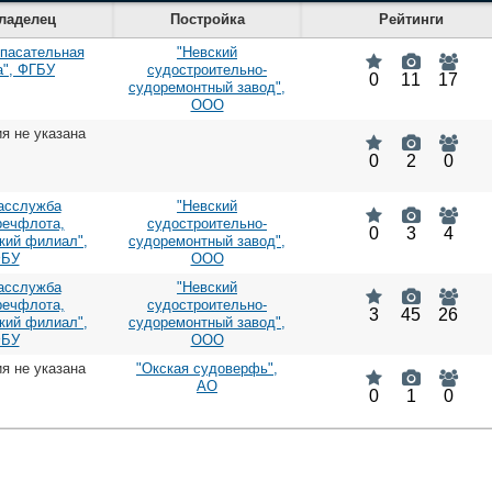
ладелец
Постройка
Рейтинги
спасательная
"Невский
а", ФГБУ
судостроительно-
0
11
17
судоремонтный завод",
ООО
я не указана
0
2
0
асслужба
"Невский
речфлота,
судостроительно-
0
3
4
кий филиал",
судоремонтный завод",
БУ
ООО
асслужба
"Невский
речфлота,
судостроительно-
3
45
26
кий филиал",
судоремонтный завод",
БУ
ООО
я не указана
"Окская судоверфь",
АО
0
1
0