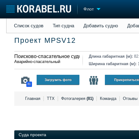
Флот
Список судов
Тип судна
Добавить судно
Добавить прое
Список судов
Тип судна
Добавить судно
Доба
Судостроение
Торговая площадка
Конфере
Проект MPSV12
Пульс
Доска объявлений
Выставк
Новости
Продажа флота
Личност
Компании
Поисково-спасательное судно
Оборудование
Словарь
Длина габаритная (м):
82
Аварийно-спасательный
Репутация
Изделия
Ширина габаритная (м):
Работа
Материалы
Крюинг
Услуги
Загрузить фото
Прикрепиться
81
Журнал
Реклама
Главная
ТТХ
Фотогалерея
(81)
Команда
Отзывы
Суда проекта