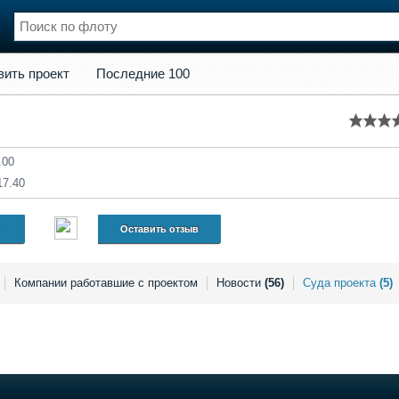
кт
Последние 100
вить проект
Последние 100
нции
Флот
и и семинары
Галерея флота
и
Форум
Отзывы
.00
Все службы
17.40
Оставить отзыв
Компании работавшие с проектом
Новости
(56)
Суда проекта
(5)