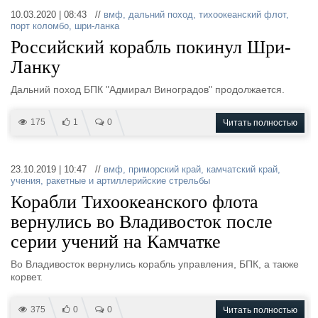
10.03.2020 | 08:43 //
вмф
,
дальний поход
,
тихоокеанский флот
,
порт коломбо
,
шри-ланка
Российский корабль покинул Шри-
Ланку
Дальний поход БПК "Адмирал Виноградов" продолжается.
175
1
0
Читать полностью
23.10.2019 | 10:47 //
вмф
,
приморский край
,
камчатский край
,
учения
,
ракетные и артиллерийские стрельбы
Корабли Тихоокеанского флота
вернулись во Владивосток после
серии учений на Камчатке
Во Владивосток вернулись корабль управления, БПК, а также
корвет.
375
0
0
Читать полностью