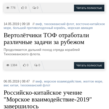
776
0
0
Читать полностью
14.05.2019 | 09:18 //
вмф
,
тихоокеанский флот
,
восточно-китайское
море
,
большой противолодочный корабль
,
морская авиация
Вертолётчики ТОФ отработали
различные задачи за рубежом
Продолжается дальний поход отряда кораблей
Тихоокеанского флота.
1384
0
0
Читать полностью
06.05.2019 | 08:47 //
вмф
,
морское взаимодействие
,
желтое море
,
вмс китая
,
тихоокеанский флот
Российско-китайское учение
"Морское взаимодействие-2019"
завершилось