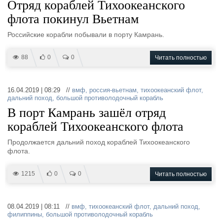
Отряд кораблей Тихоокеанского
флота покинул Вьетнам
Российские корабли побывали в порту Камрань.
88
0
0
Читать полностью
16.04.2019 | 08:29 //
вмф
,
россия-вьетнам
,
тихоокеанский флот
,
дальний поход
,
большой противолодочный корабль
В порт Камрань зашёл отряд
кораблей Тихоокеанского флота
Продолжается дальний поход кораблей Тихоокеанского
флота.
1215
0
0
Читать полностью
08.04.2019 | 08:11 //
вмф
,
тихоокеанский флот
,
дальний поход
,
филиппины
,
большой противолодочный корабль