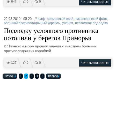
647
0
0
Читать полностью
22.03.2019 | 08:29 //
вмф
,
приморский край
,
тихоокеанский флот
,
большой противолодочный корабль
,
учения
,
неатомная подлодка
Подлодку условного противника
потопили у берегов Приморья
В Японском море прошли учения с участием больших
противолодочных кораблей.
127
0
0
Читать полностью
Назад
1
2
3
4
5
Вперед