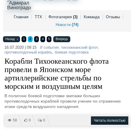
Выставки и семинары
Галерея флота
Личности
Форум
Словарь
Отзывы
Главная
ТТХ
Фотогалерея
(3)
Команда
Отзывы
Все службы
Новости
(74)
Назад
1
2
3
4
5
Вперед
16.07.2020 | 09:15 //
события
,
тихоокеанский флот
,
противолодочный корабль
,
боевая подготовка
Корабли Тихоокеанского флота
провели в Японском море
артиллерийские стрельбы по
морским и воздушным целям
В полигоне боевой подготовки экипажи больших
противолодочных кораблей провели учение по отражению
атаки средств воздушного нападения.
58
0
0
Читать полностью