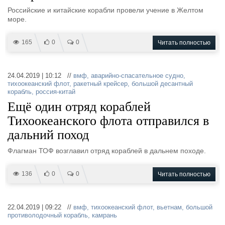
Российские и китайские корабли провели учение в Желтом
море.
165
0
0
Читать полностью
24.04.2019 | 10:12 //
вмф
,
аварийно-спасательное судно
,
тихоокеанский флот
,
ракетный крейсер
,
большой десантный
корабль
,
россия-китай
Ещё один отряд кораблей
Тихоокеанского флота отправился в
дальний поход
Флагман ТОФ возглавил отряд кораблей в дальнем походе.
136
0
0
Читать полностью
22.04.2019 | 09:22 //
вмф
,
тихоокеанский флот
,
вьетнам
,
большой
противолодочный корабль
,
камрань