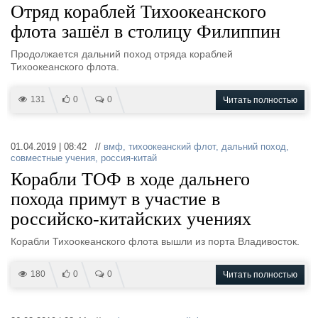
Отряд кораблей Тихоокеанского
флота зашёл в столицу Филиппин
Продолжается дальний поход отряда кораблей
Тихоокеанского флота.
131
0
0
Читать полностью
01.04.2019 | 08:42 //
вмф
,
тихоокеанский флот
,
дальний поход
,
совместные учения
,
россия-китай
Корабли ТОФ в ходе дальнего
похода примут в участие в
российско-китайских учениях
Корабли Тихоокеанского флота вышли из порта Владивосток.
180
0
0
Читать полностью