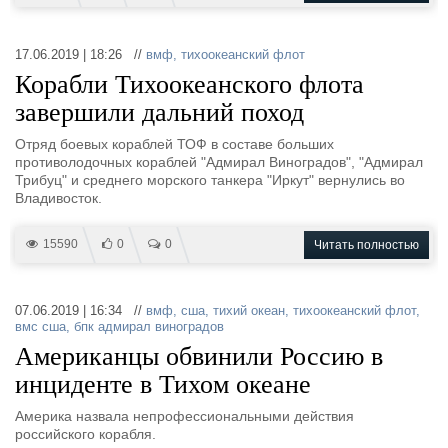
17.06.2019 | 18:26 //
вмф
,
тихоокеанский флот
Корабли Тихоокеанского флота
завершили дальний поход
Отряд боевых кораблей ТОФ в составе больших
противолодочных кораблей "Адмирал Виноградов", "Адмирал
Трибуц" и среднего морского танкера "Иркут" вернулись во
Владивосток.
15590
0
0
Читать полностью
07.06.2019 | 16:34 //
вмф
,
сша
,
тихий океан
,
тихоокеанский флот
,
вмс сша
,
бпк адмирал виноградов
Американцы обвинили Россию в
инциденте в Тихом океане
Америка назвала непрофессиональными действия
российского корабля.