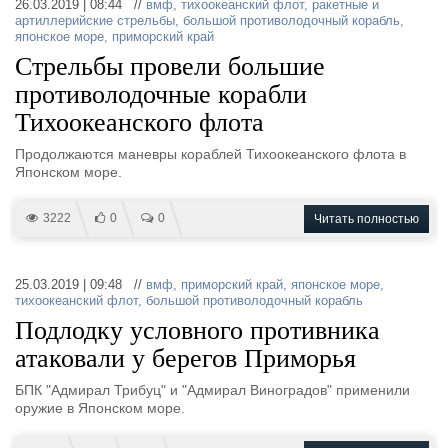
26.03.2019 | 08:44 //
вмф
,
тихоокеанский флот
,
ракетные и
артиллерийские стрельбы
,
большой противолодочный корабль
,
японское море
,
приморский край
Стрельбы провели большие
противолодочные корабли
Тихоокеанского флота
Продолжаются маневры кораблей Тихоокеанского флота в
Японском море.
3222
0
0
Читать полностью
25.03.2019 | 09:48 //
вмф
,
приморский край
,
японское море
,
тихоокеанский флот
,
большой противолодочный корабль
Подлодку условного противника
атаковали у берегов Приморья
БПК "Адмирал Трибуц" и "Адмирал Виноградов" применили
оружие в Японском море.