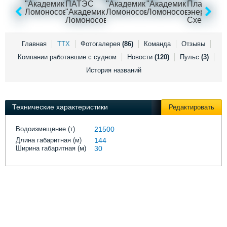
Выставки и семинары
Галерея флота
Личности
Форум
Словарь
Отзывы
Все службы
Главная
ТТХ
Фотогалерея
(86)
Команда
Отзывы
Компании работавшие с судном
Новости
(120)
Пульс
(3)
История названий
Технические характеристики
Редактировать
Водоизмещение (т)
21500
Длина габаритная (м)
144
Ширина габаритная (м)
30