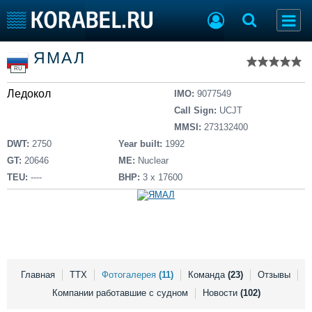
Список судов
ЯМАЛ
Тип судна
Добавить судно
RU
Добавить проект
Ледокол
Последние 100
IMO:
9077549
Call Sign:
UCJT
Судостроение
Торговая площадка
MMSI:
273132400
Пульс
Доска объявлений
DWT:
2750
Year built:
1992
Новости
Продажа флота
GT:
20646
ME:
Nuclear
Компании
Оборудование
TEU:
----
BHP:
3 x 17600
Репутация
Изделия
Работа
Материалы
Крюинг
Услуги
Журнал
Реклама
Главная
ТТХ
Фотогалерея
(11)
Команда
(23)
Отзывы
Компании работавшие с судном
Новости
(102)
Конференции
Флот