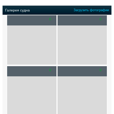
Выставки и семинары
Галерея флота
Личности
Форум
Галерея судна
Загрузить фотографии
Словарь
Отзывы
0
0
Все службы
0
0