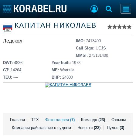
Список судов
КАПИТАН НИКОЛАЕВ
Тип судна
Добавить судно
RU
Добавить проект
Ледокол
Последние 100
IMO:
7413490
Call Sign:
UCJS
Судостроение
Торговая площадка
MMSI:
273131400
Пульс
Доска объявлений
DWT:
4836
Year built:
1978
Новости
Продажа флота
GT:
14264
ME:
Wartsila
Компании
Оборудование
TEU:
----
BHP:
24800
Репутация
Изделия
Работа
Материалы
Крюинг
Услуги
Журнал
Реклама
Главная
ТТХ
Фотогалерея
(7)
Команда
(23)
Отзывы
Компании работавшие с судном
Новости
(22)
Пульс
(3)
Конференции
Флот