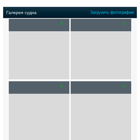
Выставки и семинары
Галерея флота
Личности
Форум
Галерея судна
Загрузить фотографии
Словарь
Отзывы
0
0
Все службы
0
0