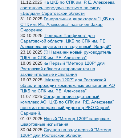
11.12.2025
На ЦКБ по СПК им. Р. Е. Алексеева
состоялась передача третьего по счету
«Валдая» Саратовской области
31.10.2025
Генеральным директором "ЦКБ по
СПК им. Р.Е. Алексеева" назначен Захар
Сидоренко
30.10.2025
"Генерал Панфилов" для
Саратовской области. ЦКБ по СПК им. Р.Е.
Алексеева спустило на воду новый "Валдай"
23.10.2025
🕒 Назначен новый руководитель
"ЦКБ по СПК им. Р.Е. Алексеева"
18.09.2025
🚤 Первый "Метеор 120Р" для
Ростовской области отправляется на
заключительные испытания
16.07.2025
"Метеор 120Р" для Ростовской
области проходит комплексные испытания АО
"ЦКБ по СПК им. Р.Е. Алексеева"
11.07.2025
Сегодня производственный
комплекс АО "ЦКБ по СПК им. Р.Е. Алексеева"
посетил генеральный директор РКО Сергей
Сарицкий.
01.07.2025
Новый "Метеор 120Р" завершает
швартовные испытания
30.04.2025
Спущен на воду первый "Метеор
120Р" для Ростовской области