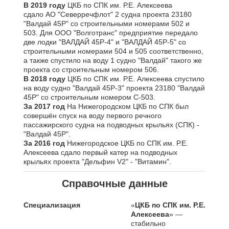
В 2019 году
ЦКБ по СПК им. Р.Е. Алексеева
сдало АО "Северречфлот" 2 судна проекта 23180
"Валдай 45Р" со строительными номерами 502 и
503. Для ООО "Волготранс" предприятие передало
две лодки "ВАЛДАЙ 45Р-4" и "ВАЛДАЙ 45Р-5" со
строительными номерами 504 и 505 соответственно,
а также спустило на воду 1 судно "Валдай" такого же
проекта со строительным номером 506.
В 2018 году
ЦКБ по СПК им. Р.Е. Алексеева спустило
на воду судно "Валдай 45Р-3" проекта 23180 "Валдай
45Р" со строительным номером С-503.
За 2017 год
На Нижегородском ЦКБ по СПК был
совершён спуск на воду первого речного
пассажирского судна на подводных крыльях (СПК) -
"Валдай 45Р".
За 2016 год
Нижегородское ЦКБ по СПК им. Р.Е.
Алексеева сдало первый катер на подводных
крыльях проекта "Дельфин V2" - "Витамин".
Справочные данные
Специализация
«
ЦКБ по СПК им. Р.Е.
Алексеева
» —
стабильно