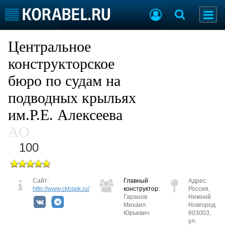
Судостроение
Предприятия
Центральное
Пульс отрасли
Летопись
конструкторское
Рейтинг
бюро по судам на
О рейтинге
подводных крыльях
им.Р.Е. Алексеева
Судостроение
Торговая площадка
Пульс
Доска объявлений
АО
Новости
Продажа флота
100
Компании
Оборудование
Репутация
Изделия
Работа
Материалы
Сайт:
Главный
Адрес:
Крюинг
Услуги
http://www.ckbspk.ru/
конструктор:
Россия,
Журнал
Гаранов
Нижний
Михаил
Новгород
Реклама
Юрьевич
603003,
ул.