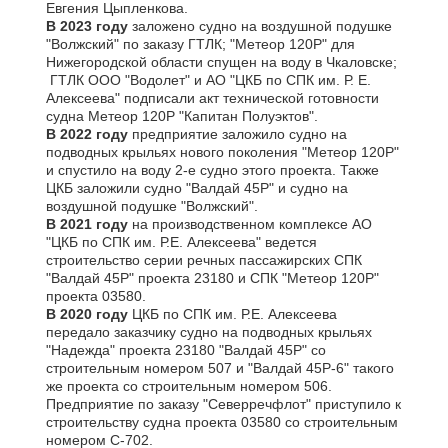
Евгения Цыпленкова.
В 2023 году
заложено судно на воздушной подушке
"Волжский" по заказу ГТЛК; "Метеор 120Р" для
Нижегородской области спущен на воду в Чкаловске;
ГТЛК ООО "Водолет" и АО "ЦКБ по СПК им. Р. Е.
Алексеева" подписали акт технической готовности
судна Метеор 120Р "Капитан Полуэктов".
В 2022 году
предприятие заложило судно на
подводных крыльях нового поколения "Метеор 120Р"
и спустило на воду 2-е судно этого проекта. Также
ЦКБ заложили судно "Валдай 45Р" и судно на
воздушной подушке "Волжский".
В 2021 году
на производственном комплексе АО
"ЦКБ по СПК им. Р.Е. Алексеева" ведется
строительство серии речных пассажирских СПК
"Валдай 45Р" проекта 23180 и СПК "Метеор 120Р"
проекта 03580.
В 2020 году
ЦКБ по СПК им. Р.Е. Алексеева
передало заказчику судно на подводных крыльях
"Надежда" проекта 23180 "Валдай 45Р" со
строительным номером 507 и "Валдай 45Р-6" такого
же проекта со строительным номером 506.
Предприятие по заказу "Северречфлот" приступило к
строительству судна проекта 03580 со строительным
номером С-702.