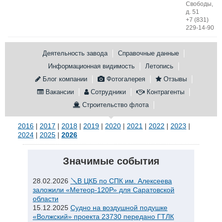
Свободы,
д. 51
Конференции
Флот
+7 (831)
Выставки и семинары
Галерея флота
229-14-90
Личности
Форум
Словарь
Отзывы
Деятельность завода
Справочные данные
Все службы
Информационная видимость
Летопись
Блог компании
Фотогалерея
Отзывы
Вакансии
Сотрудники
Контрагенты
Строительство флота
2016
|
2017
|
2018
|
2019
|
2020
|
2021
|
2022
|
2023
|
2024
|
2025
|
2026
Значимые события
28.02.2026
🪛В ЦКБ по СПК им. Алексеева
заложили «Метеор-120Р» для Саратовской
области
15.12.2025
Судно на воздушной подушке
«Волжский» проекта 23730 передано ГТЛК