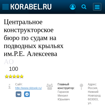
Судостроение
Предприятия
Центральное
Пульс отрасли
Летопись
конструкторское
Рейтинг
бюро по судам на
О рейтинге
подводных крыльях
им.Р.Е. Алексеева
Судостроение
Торговая площадка
Пульс
Доска объявлений
АО
Новости
Продажа флота
100
Компании
Оборудование
Репутация
Изделия
Работа
Материалы
Сайт:
Главный
Адрес:
Крюинг
Услуги
http://www.ckbspk.ru/
конструктор:
Россия,
Журнал
Гаранов
Нижний
Михаил
Новгород
Реклама
Юрьевич
603003,
ул.