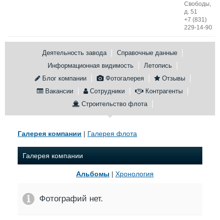
Свободы,
д. 51
Конференции
Флот
+7 (831)
Выставки и семинары
Галерея флота
229-14-90
Личности
Форум
Словарь
Отзывы
Деятельность завода
Справочные данные
Все службы
Информационная видимость
Летопись
Блог компании
Фотогалерея
Отзывы
Вакансии
Сотрудники
Контрагенты
Строительство флота
Галерея компании
|
Галерея флота
Галерея компании
Альбомы
|
Хронология
Фотографий нет.