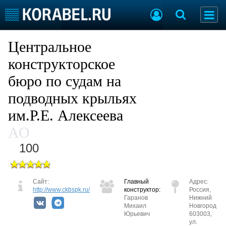
Судостроение
Предприятия
Центральное
Пульс отрасли
Летопись
конструкторское
Рейтинг
бюро по судам на
О рейтинге
подводных крыльях
им.Р.Е. Алексеева
Судостроение
Торговая площадка
Пульс
Доска объявлений
АО
Новости
Продажа флота
100
Компании
Оборудование
Репутация
Изделия
Работа
Материалы
Сайт:
Главный
Адрес:
Крюинг
Услуги
http://www.ckbspk.ru/
конструктор:
Россия,
Журнал
Гаранов
Нижний
Михаил
Новгород
Реклама
Юрьевич
603003,
ул.