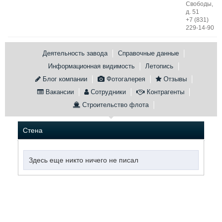
Свободы,
д. 51
Конференции
Флот
+7 (831)
Выставки и семинары
Галерея флота
229-14-90
Личности
Форум
Словарь
Отзывы
Деятельность завода
Справочные данные
Все службы
Информационная видимость
Летопись
Блог компании
Фотогалерея
Отзывы
Вакансии
Сотрудники
Контрагенты
Строительство флота
Стена
Здесь еще никто ничего не писал