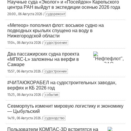
Научные суда «Эколог» и «Посейдон» Карельского
центра РАН выйдут в экспедиции осенью 2026 года
20:00 , 06 Августа 2026 /
судоремонт
«Метеор» пополнил флот: восьмое судно на
подводных крыльях спущено на воду в
Нижегородской области
17:04 , 06 Августа 2026 /
судостроение
Два пассажирских судна проекта
«МПКС-L» заложены на верфи в
Самаре
15:57 , 06 Августа 2026 /
судостроение
#ЧИТАЮКОРАБЕЛ на судостроительных заводах,
верфях и КБ 2026 год
15:25 , 06 Августа 2026 /
события
Севморпуть изменит мировую логистику и экономику
— Цыбульский
14:19 , 06 Августа 2026 /
судоходство
Пользователи КОМПАС-3D встретятся на