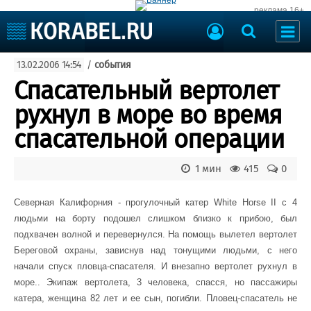
реклама 16+
Судостроение
13.02.2006 14:54
/
события
Судоходство
Судоремонт
Спасательный вертолет
События
Пресс-релизы
рухнул в море во время
Порты
Рыболовство
спасательной операции
ВМФ
Образование
Яхты и катера
1 мин
415
0
Еще
Северная Калифорния - прогулочный катер
White
Horse
II
с 4
Судостроение
Торговая площадка
людьми на борту подошел слишком близко к прибою, был
Пульс
Доска объявлений
подхвачен волной и перевернулся. На помощь вылетел вертолет
Новости
Продажа флота
Береговой охраны, зависнув над тонущими людьми, с него
Компании
Оборудование
начали спуск пловца-спасателя. И внезапно вертолет рухнул в
Репутация
Изделия
море.. Экипаж вертолета, 3 человека, спасся, но пассажиры
Работа
Материалы
катера, женщина 82 лет и ее сын, погибли. Пловец-спасатель не
Крюинг
Услуги