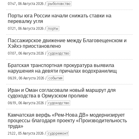
07:47 , 06 Августа 2026 /
рыболовство
Порты юга России начали снижать ставки на
перевалку угля
07:21 , 06 Августа 2026 /
порты
Пассажирское движение между Благовещенском и
Хэйхэ приостановлено
07:07 , 06 Августа 2026 /
судоходство
Братская транспортная прокуратура выявила
нарушения на девяти причалах водохранилищ
06:39 , 06 Августа 2026 /
события
Иран и Оман согласовали новый маршрут для
судоходства в Ормузском проливе
06:19 , 06 Августа 2026 /
судоходство
Камчатская верфь «Рем-Нова ДВ» модернизирует
процессы благодаря проекту «Производительность
труда»
21:22 , 05 Августа 2026 /
судоремонт