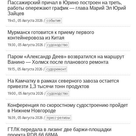
Пассажирский причал в Юрино построен на треть,
работы опережают график — глава Марий Эл Юрий
Зайцев
19:45 , 05 Августа 2026 /
события
Мурманск готовится к приему первого
контейнеровоза из Китая
19:30 , 05 Августа 2026 /
судоходство
Паром «Александр Деев» возвратился на маршрут
Ванино — Холмск после планового ремонта
19:15 , 05 Августа 2026 /
судоремонт
На Камчатку в рамках северного завоза остается
привезти 1,3 тысячи тонн продуктов
19:00 , 05 Августа 2026 /
судоходство
Конференция по скоростному судостроению пройдет
в Нижнем Новгороде
16:39 , 05 Августа 2026 /
пресс-релизы
ГТЛК передала в лизинг две баржи-площадки
проекта RDB 66.68МА