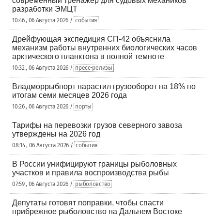
современный тренажер для судовых механиков
разработки ЭМЦТ
10:46 , 06 Августа 2026 /
события
Дрейфующая экспедиция СП-42 объяснила
механизм работы внутренних биологических часов
арктического планктона в полной темноте
10:32 , 06 Августа 2026 /
пресс-релизы
Владморрыбпорт нарастил грузооборот на 18% по
итогам семи месяцев 2026 года
10:26 , 06 Августа 2026 /
порты
Тарифы на перевозки грузов северного завоза
утверждены на 2026 год
08:14 , 06 Августа 2026 /
события
В России унифицируют границы рыболовных
участков и правила воспроизводства рыбы
07:59 , 06 Августа 2026 /
рыболовство
Депутаты готовят поправки, чтобы спасти
прибрежное рыболовство на Дальнем Востоке