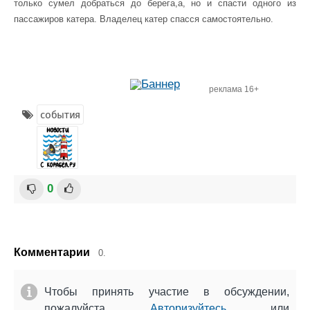
только сумел добраться до берега,а, но и спасти одного из
Журнал
пассажиров катера. Владелец катер спасся самостоятельно.
Реклама
Конференции
Флот
Выставки и семинары
Галерея флота
реклама 16+
Личности
Форум
события
Словарь
Отзывы
Все службы
0
Комментарии
0.
Чтобы принять участие в обсуждении,
пожалуйста
Авторизуйтесь
или